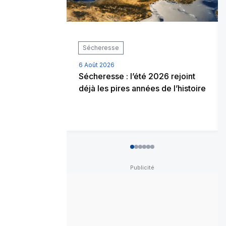
Sécheresse
6 Août 2026
Sécheresse : l’été 2026 rejoint
déjà les pires années de l’histoire
0
1
2
3
4
5