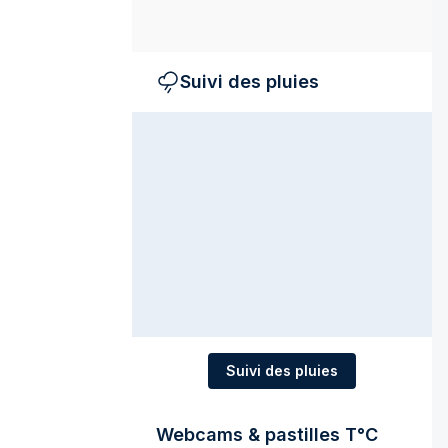
Suivi des pluies
Suivi des pluies
Webcams & pastilles T°C