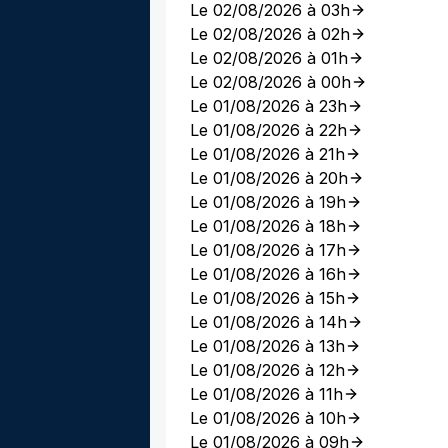
Le 02/08/2026 à 03h
Le 02/08/2026 à 02h
Le 02/08/2026 à 01h
Le 02/08/2026 à 00h
Le 01/08/2026 à 23h
Le 01/08/2026 à 22h
Le 01/08/2026 à 21h
Le 01/08/2026 à 20h
Le 01/08/2026 à 19h
Le 01/08/2026 à 18h
Le 01/08/2026 à 17h
Le 01/08/2026 à 16h
Le 01/08/2026 à 15h
Le 01/08/2026 à 14h
Le 01/08/2026 à 13h
Le 01/08/2026 à 12h
Le 01/08/2026 à 11h
Le 01/08/2026 à 10h
Le 01/08/2026 à 09h