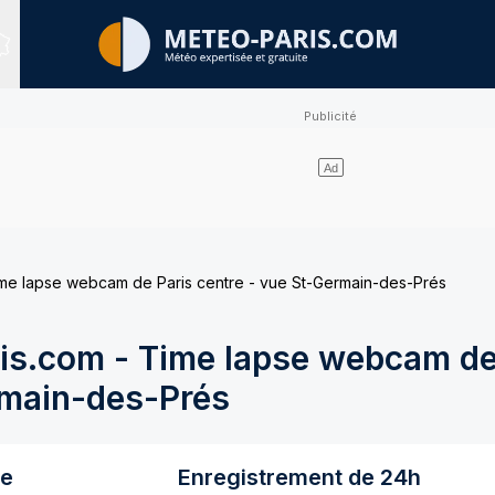
Sites expertisés
e lapse webcam de Paris centre - vue St-Germain-des-Prés
s.com - Time lapse webcam de
rmain-des-Prés
re
Enregistrement de 24h