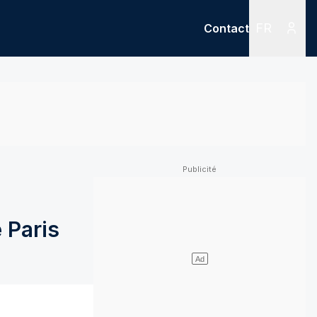
FR
Contact
Menu
Menu des
 Paris