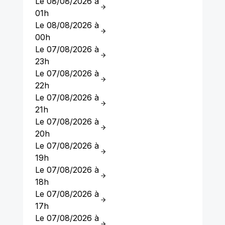
Le 08/08/2026 à
01h
Le 08/08/2026 à
00h
Le 07/08/2026 à
23h
Le 07/08/2026 à
22h
Le 07/08/2026 à
21h
Le 07/08/2026 à
20h
Le 07/08/2026 à
19h
Le 07/08/2026 à
18h
Le 07/08/2026 à
17h
Le 07/08/2026 à