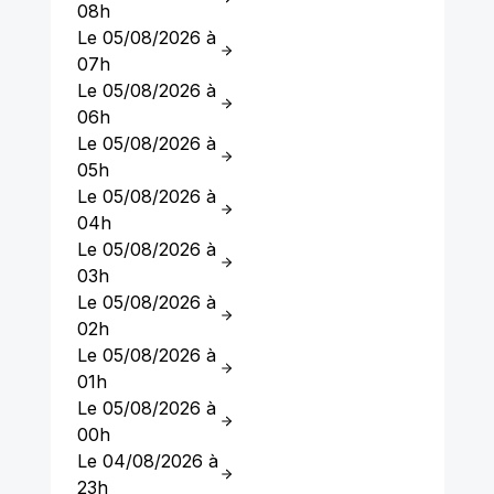
08h
Le 05/08/2026 à
07h
Le 05/08/2026 à
06h
Le 05/08/2026 à
05h
Le 05/08/2026 à
04h
Le 05/08/2026 à
03h
Le 05/08/2026 à
02h
Le 05/08/2026 à
01h
Le 05/08/2026 à
00h
Le 04/08/2026 à
23h