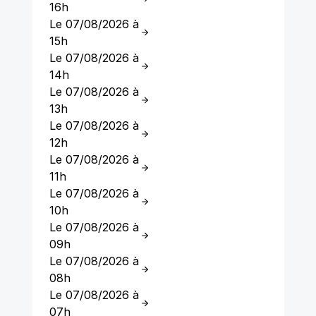
16h
Le 07/08/2026 à
15h
Le 07/08/2026 à
14h
Le 07/08/2026 à
13h
Le 07/08/2026 à
12h
Le 07/08/2026 à
11h
Le 07/08/2026 à
10h
Le 07/08/2026 à
09h
Le 07/08/2026 à
08h
Le 07/08/2026 à
07h