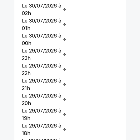
Le 30/07/2026 à
02h
Le 30/07/2026 à
01h
Le 30/07/2026 à
00h
Le 29/07/2026 à
23h
Le 29/07/2026 à
22h
Le 29/07/2026 à
21h
Le 29/07/2026 à
20h
Le 29/07/2026 à
19h
Le 29/07/2026 à
18h