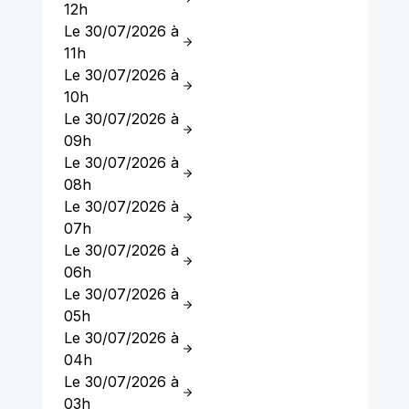
12h
Le 30/07/2026 à
11h
Le 30/07/2026 à
10h
Le 30/07/2026 à
09h
Le 30/07/2026 à
08h
Le 30/07/2026 à
07h
Le 30/07/2026 à
06h
Le 30/07/2026 à
05h
Le 30/07/2026 à
04h
Le 30/07/2026 à
03h