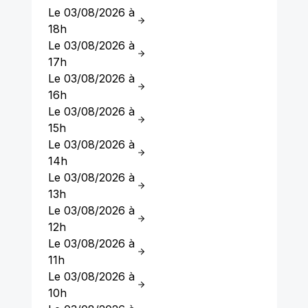
Le 03/08/2026 à
18h
Le 03/08/2026 à
17h
Le 03/08/2026 à
16h
Le 03/08/2026 à
15h
Le 03/08/2026 à
14h
Le 03/08/2026 à
13h
Le 03/08/2026 à
12h
Le 03/08/2026 à
11h
Le 03/08/2026 à
10h