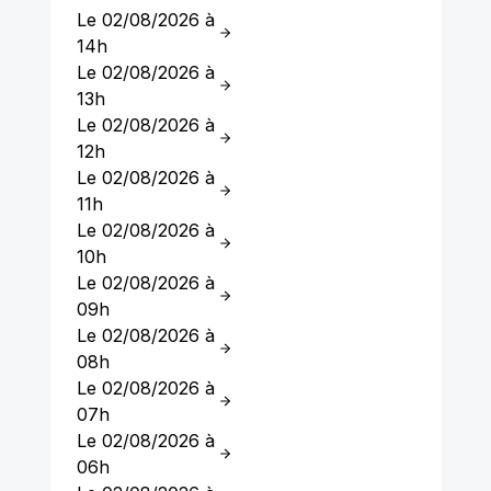
Le 02/08/2026 à
14h
Le 02/08/2026 à
13h
Le 02/08/2026 à
12h
Le 02/08/2026 à
11h
Le 02/08/2026 à
10h
Le 02/08/2026 à
09h
Le 02/08/2026 à
08h
Le 02/08/2026 à
07h
Le 02/08/2026 à
06h