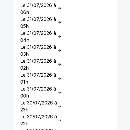
Le 31/07/2026 à
06h
Le 31/07/2026 à
05h
Le 31/07/2026 à
04h
Le 31/07/2026 à
03h
Le 31/07/2026 à
02h
Le 31/07/2026 à
01h
Le 31/07/2026 à
00h
Le 30/07/2026 à
23h
Le 30/07/2026 à
22h