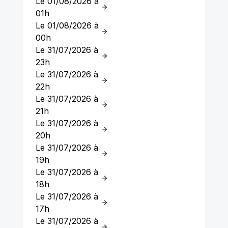
Le 01/08/2026 à
01h
Le 01/08/2026 à
00h
Le 31/07/2026 à
23h
Le 31/07/2026 à
22h
Le 31/07/2026 à
21h
Le 31/07/2026 à
20h
Le 31/07/2026 à
19h
Le 31/07/2026 à
18h
Le 31/07/2026 à
17h
Le 31/07/2026 à