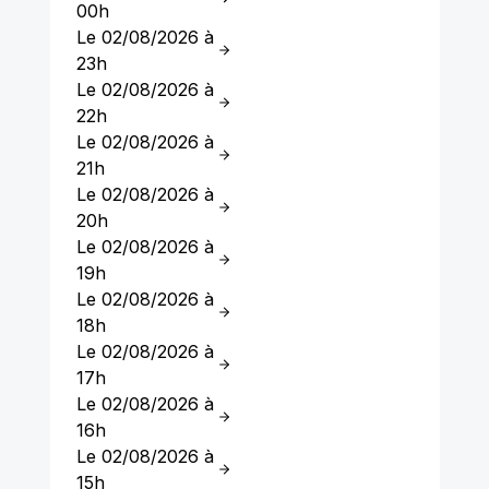
00h
Le 02/08/2026 à
23h
Le 02/08/2026 à
22h
Le 02/08/2026 à
21h
Le 02/08/2026 à
20h
Le 02/08/2026 à
19h
Le 02/08/2026 à
18h
Le 02/08/2026 à
17h
Le 02/08/2026 à
16h
Le 02/08/2026 à
15h