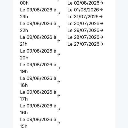
00h
Le 02/08/2026
Le 09/08/2026 à
Le 01/08/2026
23h
Le 31/07/2026
Le 09/08/2026 à
Le 30/07/2026
22h
Le 29/07/2026
Le 09/08/2026 à
Le 28/07/2026
21h
Le 27/07/2026
Le 09/08/2026 à
20h
Le 09/08/2026 à
19h
Le 09/08/2026 à
18h
Le 09/08/2026 à
17h
Le 09/08/2026 à
16h
Le 09/08/2026 à
15h