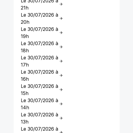
Le 30/07/2026 à
21h
Le 30/07/2026 à
20h
Le 30/07/2026 à
19h
Le 30/07/2026 à
18h
Le 30/07/2026 à
17h
Le 30/07/2026 à
16h
Le 30/07/2026 à
15h
Le 30/07/2026 à
14h
Le 30/07/2026 à
13h
Le 30/07/2026 à