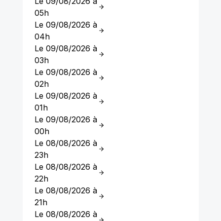
Le 09/08/2026 à
05h
Le 09/08/2026 à
04h
Le 09/08/2026 à
03h
Le 09/08/2026 à
02h
Le 09/08/2026 à
01h
Le 09/08/2026 à
00h
Le 08/08/2026 à
23h
Le 08/08/2026 à
22h
Le 08/08/2026 à
21h
Le 08/08/2026 à