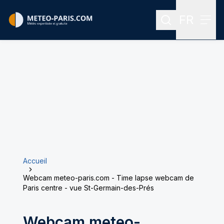
FR
Rechercher
Menu
Menu des
Accueil
Webcam meteo-paris.com - Time lapse webcam de
Paris centre - vue St-Germain-des-Prés
Webcam meteo-