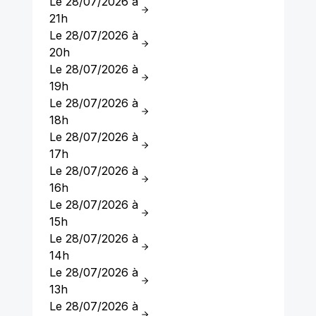
Le 28/07/2026 à
21h
Le 28/07/2026 à
20h
Le 28/07/2026 à
19h
Le 28/07/2026 à
18h
Le 28/07/2026 à
17h
Le 28/07/2026 à
16h
Le 28/07/2026 à
15h
Le 28/07/2026 à
14h
Le 28/07/2026 à
13h
Le 28/07/2026 à