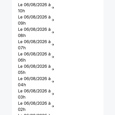
Le 06/08/2026 à
10h
Le 06/08/2026 à
09h
Le 06/08/2026 à
08h
Le 06/08/2026 à
07h
Le 06/08/2026 à
06h
Le 06/08/2026 à
05h
Le 06/08/2026 à
04h
Le 06/08/2026 à
03h
Le 06/08/2026 à
02h