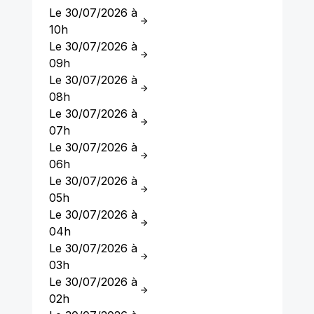
Le 30/07/2026 à
10h
Le 30/07/2026 à
09h
Le 30/07/2026 à
08h
Le 30/07/2026 à
07h
Le 30/07/2026 à
06h
Le 30/07/2026 à
05h
Le 30/07/2026 à
04h
Le 30/07/2026 à
03h
Le 30/07/2026 à
02h