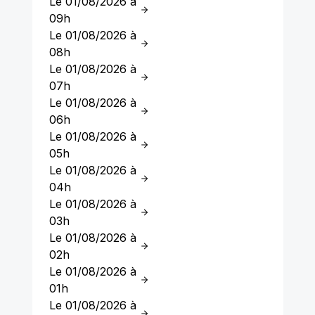
Le 01/08/2026 à
09h
Le 01/08/2026 à
08h
Le 01/08/2026 à
07h
Le 01/08/2026 à
06h
Le 01/08/2026 à
05h
Le 01/08/2026 à
04h
Le 01/08/2026 à
03h
Le 01/08/2026 à
02h
Le 01/08/2026 à
01h
Le 01/08/2026 à