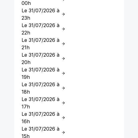
00h
Le 31/07/2026 à
23h
Le 31/07/2026 à
22h
Le 31/07/2026 à
21h
Le 31/07/2026 à
20h
Le 31/07/2026 à
19h
Le 31/07/2026 à
18h
Le 31/07/2026 à
17h
Le 31/07/2026 à
16h
Le 31/07/2026 à
15h