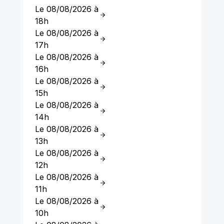
Le 08/08/2026 à
18h
Le 08/08/2026 à
17h
Le 08/08/2026 à
16h
Le 08/08/2026 à
15h
Le 08/08/2026 à
14h
Le 08/08/2026 à
13h
Le 08/08/2026 à
12h
Le 08/08/2026 à
11h
Le 08/08/2026 à
10h