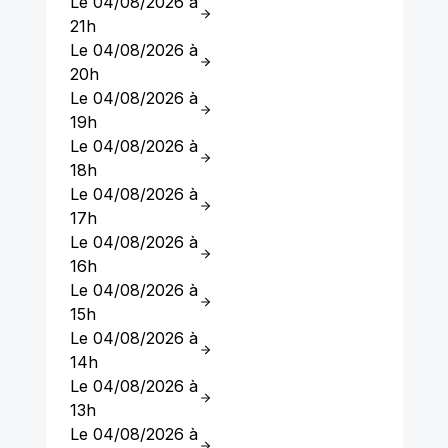
Le 04/08/2026 à
21h
Le 04/08/2026 à
20h
Le 04/08/2026 à
19h
Le 04/08/2026 à
18h
Le 04/08/2026 à
17h
Le 04/08/2026 à
16h
Le 04/08/2026 à
15h
Le 04/08/2026 à
14h
Le 04/08/2026 à
13h
Le 04/08/2026 à