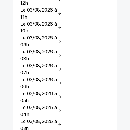
12h
Le 03/08/2026 à
11h
Le 03/08/2026 à
10h
Le 03/08/2026 à
09h
Le 03/08/2026 à
08h
Le 03/08/2026 à
07h
Le 03/08/2026 à
06h
Le 03/08/2026 à
05h
Le 03/08/2026 à
04h
Le 03/08/2026 à
03h