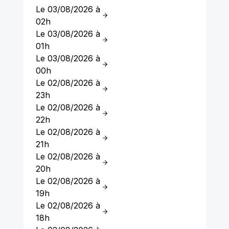
Le 03/08/2026 à
02h
Le 03/08/2026 à
01h
Le 03/08/2026 à
00h
Le 02/08/2026 à
23h
Le 02/08/2026 à
22h
Le 02/08/2026 à
21h
Le 02/08/2026 à
20h
Le 02/08/2026 à
19h
Le 02/08/2026 à
18h