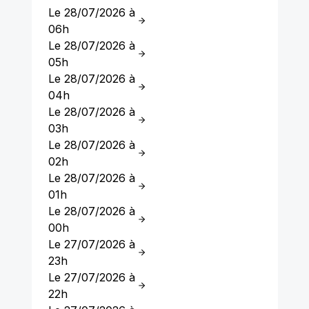
Le 28/07/2026 à
06h
Le 28/07/2026 à
05h
Le 28/07/2026 à
04h
Le 28/07/2026 à
03h
Le 28/07/2026 à
02h
Le 28/07/2026 à
01h
Le 28/07/2026 à
00h
Le 27/07/2026 à
23h
Le 27/07/2026 à
22h