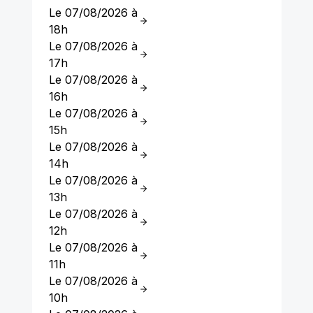
Le 07/08/2026 à
18h
Le 07/08/2026 à
17h
Le 07/08/2026 à
16h
Le 07/08/2026 à
15h
Le 07/08/2026 à
14h
Le 07/08/2026 à
13h
Le 07/08/2026 à
12h
Le 07/08/2026 à
11h
Le 07/08/2026 à
10h