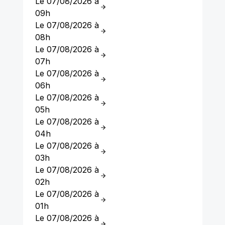
Le 07/08/2026 à
09h
Le 07/08/2026 à
08h
Le 07/08/2026 à
07h
Le 07/08/2026 à
06h
Le 07/08/2026 à
05h
Le 07/08/2026 à
04h
Le 07/08/2026 à
03h
Le 07/08/2026 à
02h
Le 07/08/2026 à
01h
Le 07/08/2026 à