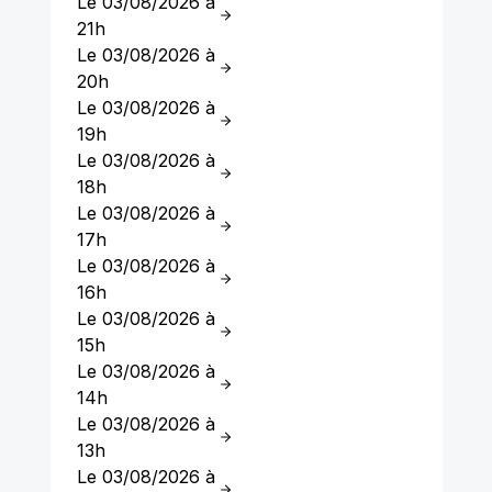
Le 03/08/2026 à
21h
Le 03/08/2026 à
20h
Le 03/08/2026 à
19h
Le 03/08/2026 à
18h
Le 03/08/2026 à
17h
Le 03/08/2026 à
16h
Le 03/08/2026 à
15h
Le 03/08/2026 à
14h
Le 03/08/2026 à
13h
Le 03/08/2026 à