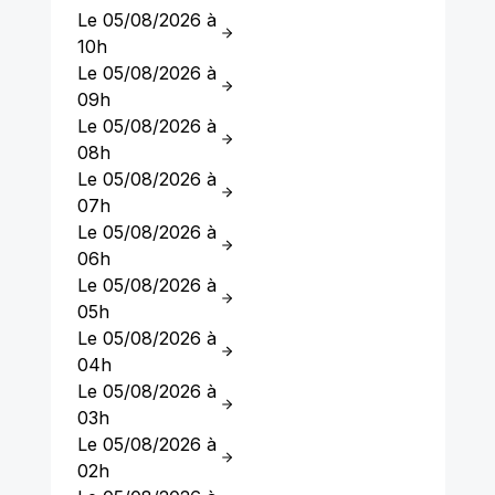
Le 05/08/2026 à
10h
Le 05/08/2026 à
09h
Le 05/08/2026 à
08h
Le 05/08/2026 à
07h
Le 05/08/2026 à
06h
Le 05/08/2026 à
05h
Le 05/08/2026 à
04h
Le 05/08/2026 à
03h
Le 05/08/2026 à
02h