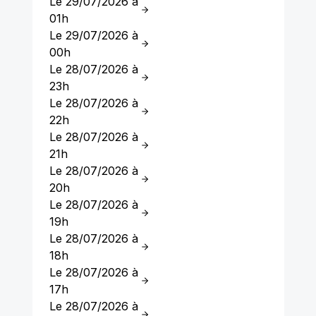
Le 29/07/2026 à
01h
Le 29/07/2026 à
00h
Le 28/07/2026 à
23h
Le 28/07/2026 à
22h
Le 28/07/2026 à
21h
Le 28/07/2026 à
20h
Le 28/07/2026 à
19h
Le 28/07/2026 à
18h
Le 28/07/2026 à
17h
Le 28/07/2026 à