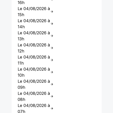
16h
Le 04/08/2026 à
15h
Le 04/08/2026 à
14h
Le 04/08/2026 à
13h
Le 04/08/2026 à
12h
Le 04/08/2026 à
11h
Le 04/08/2026 à
10h
Le 04/08/2026 à
09h
Le 04/08/2026 à
08h
Le 04/08/2026 à
07h