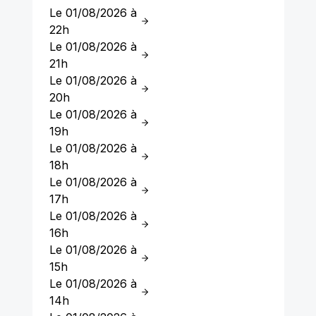
Le 01/08/2026 à
22h
Le 01/08/2026 à
21h
Le 01/08/2026 à
20h
Le 01/08/2026 à
19h
Le 01/08/2026 à
18h
Le 01/08/2026 à
17h
Le 01/08/2026 à
16h
Le 01/08/2026 à
15h
Le 01/08/2026 à
14h