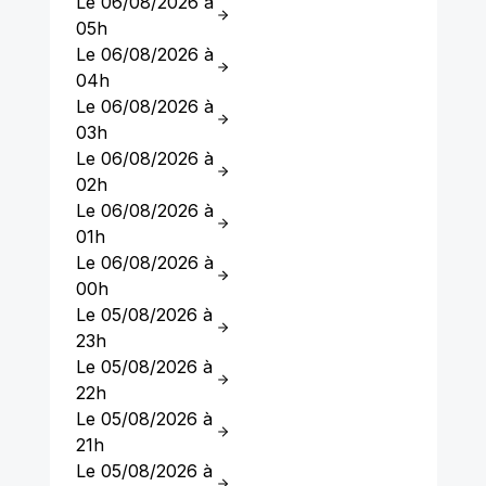
Le 06/08/2026 à
05h
Le 06/08/2026 à
04h
Le 06/08/2026 à
03h
Le 06/08/2026 à
02h
Le 06/08/2026 à
01h
Le 06/08/2026 à
00h
Le 05/08/2026 à
23h
Le 05/08/2026 à
22h
Le 05/08/2026 à
21h
Le 05/08/2026 à