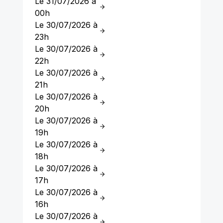
Le 31/07/2026 à
00h
Le 30/07/2026 à
23h
Le 30/07/2026 à
22h
Le 30/07/2026 à
21h
Le 30/07/2026 à
20h
Le 30/07/2026 à
19h
Le 30/07/2026 à
18h
Le 30/07/2026 à
17h
Le 30/07/2026 à
16h
Le 30/07/2026 à