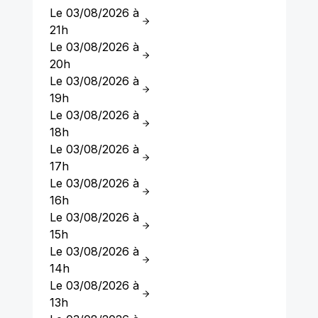
Le 03/08/2026 à
21h
Le 03/08/2026 à
20h
Le 03/08/2026 à
19h
Le 03/08/2026 à
18h
Le 03/08/2026 à
17h
Le 03/08/2026 à
16h
Le 03/08/2026 à
15h
Le 03/08/2026 à
14h
Le 03/08/2026 à
13h