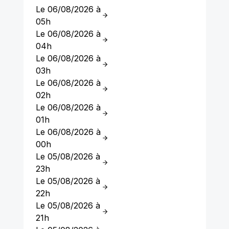
Le 06/08/2026 à
05h
Le 06/08/2026 à
04h
Le 06/08/2026 à
03h
Le 06/08/2026 à
02h
Le 06/08/2026 à
01h
Le 06/08/2026 à
00h
Le 05/08/2026 à
23h
Le 05/08/2026 à
22h
Le 05/08/2026 à
21h