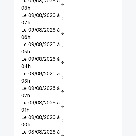
Le 09/08/2026 à
08h
Le 09/08/2026 à
07h
Le 09/08/2026 à
06h
Le 09/08/2026 à
05h
Le 09/08/2026 à
04h
Le 09/08/2026 à
03h
Le 09/08/2026 à
02h
Le 09/08/2026 à
01h
Le 09/08/2026 à
00h
Le 08/08/2026 à