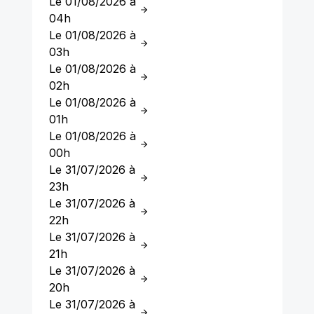
Le 01/08/2026 à
04h
Le 01/08/2026 à
03h
Le 01/08/2026 à
02h
Le 01/08/2026 à
01h
Le 01/08/2026 à
00h
Le 31/07/2026 à
23h
Le 31/07/2026 à
22h
Le 31/07/2026 à
21h
Le 31/07/2026 à
20h
Le 31/07/2026 à