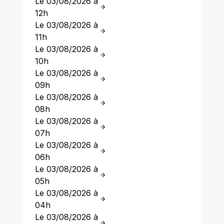
Le 03/08/2026 à
12h
Le 03/08/2026 à
11h
Le 03/08/2026 à
10h
Le 03/08/2026 à
09h
Le 03/08/2026 à
08h
Le 03/08/2026 à
07h
Le 03/08/2026 à
06h
Le 03/08/2026 à
05h
Le 03/08/2026 à
04h
Le 03/08/2026 à