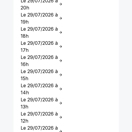
Le 29/07/2026 à
20h
Le 29/07/2026 à
19h
Le 29/07/2026 à
18h
Le 29/07/2026 à
17h
Le 29/07/2026 à
16h
Le 29/07/2026 à
15h
Le 29/07/2026 à
14h
Le 29/07/2026 à
13h
Le 29/07/2026 à
12h
Le 29/07/2026 à