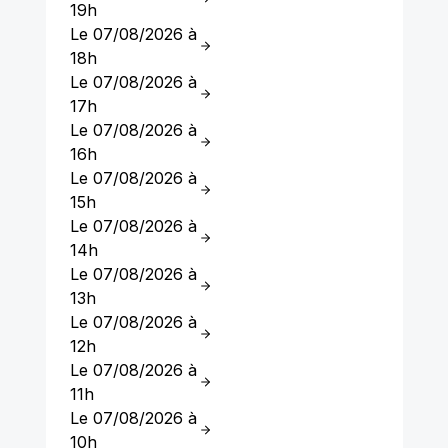
19h
Le 07/08/2026 à
18h
Le 07/08/2026 à
17h
Le 07/08/2026 à
16h
Le 07/08/2026 à
15h
Le 07/08/2026 à
14h
Le 07/08/2026 à
13h
Le 07/08/2026 à
12h
Le 07/08/2026 à
11h
Le 07/08/2026 à
10h