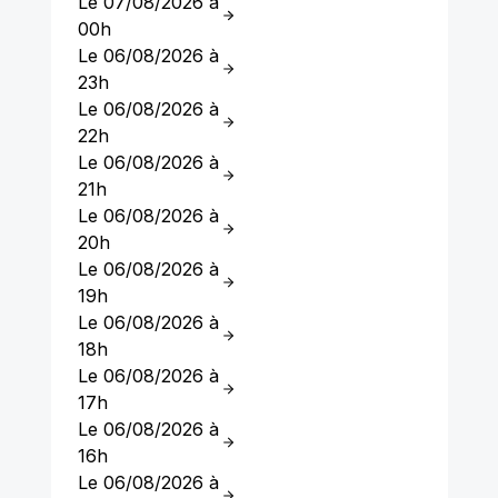
Le 07/08/2026 à
00h
Le 06/08/2026 à
23h
Le 06/08/2026 à
22h
Le 06/08/2026 à
21h
Le 06/08/2026 à
20h
Le 06/08/2026 à
19h
Le 06/08/2026 à
18h
Le 06/08/2026 à
17h
Le 06/08/2026 à
16h
Le 06/08/2026 à