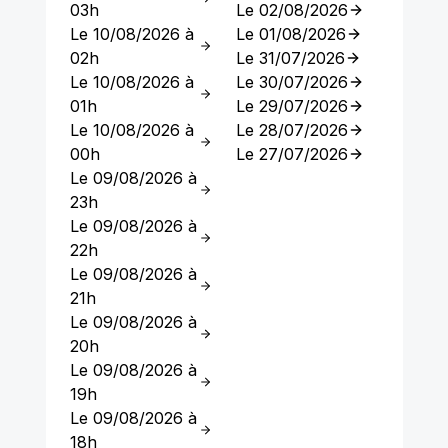
03h
Le 02/08/2026
Le 10/08/2026 à
Le 01/08/2026
02h
Le 31/07/2026
Le 10/08/2026 à
Le 30/07/2026
01h
Le 29/07/2026
Le 10/08/2026 à
Le 28/07/2026
00h
Le 27/07/2026
Le 09/08/2026 à
23h
Le 09/08/2026 à
22h
Le 09/08/2026 à
21h
Le 09/08/2026 à
20h
Le 09/08/2026 à
19h
Le 09/08/2026 à
18h