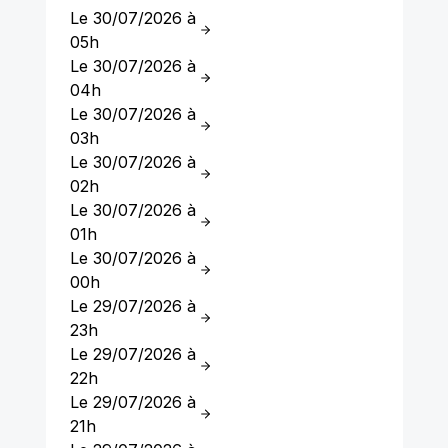
Le 30/07/2026 à
05h
Le 30/07/2026 à
04h
Le 30/07/2026 à
03h
Le 30/07/2026 à
02h
Le 30/07/2026 à
01h
Le 30/07/2026 à
00h
Le 29/07/2026 à
23h
Le 29/07/2026 à
22h
Le 29/07/2026 à
21h