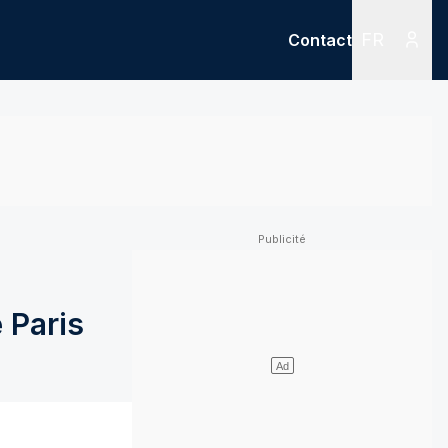
FR
Contact
Menu
Menu des
 Paris