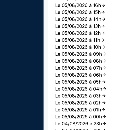
Le 05/08/2026 à 16h
Le 05/08/2026 à 15h
Le 05/08/2026 à 14h
Le 05/08/2026 à 13h
Le 05/08/2026 à 12h
Le 05/08/2026 à 11h
Le 05/08/2026 à 10h
Le 05/08/2026 à 09h
Le 05/08/2026 à 08h
Le 05/08/2026 à 07h
Le 05/08/2026 à 06h
Le 05/08/2026 à 05h
Le 05/08/2026 à 04h
Le 05/08/2026 à 03h
Le 05/08/2026 à 02h
Le 05/08/2026 à 01h
Le 05/08/2026 à 00h
Le 04/08/2026 à 23h