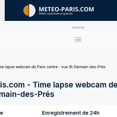
Sites expertisés
e lapse webcam de Paris centre - vue St-Germain-des-Prés
s.com - Time lapse webcam de
rmain-des-Prés
re
Enregistrement de 24h