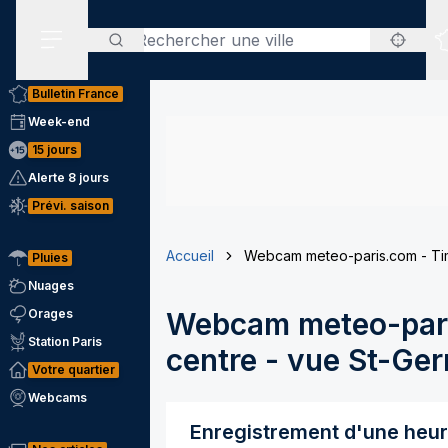
Rechercher
Menu secondaire
Bulletin France
Week-end
15 jours
Alerte 8 jours
Prévi. saison
Accueil
Webcam meteo-paris.com - Tim
Pluies
Nuages
Orages
Webcam meteo-pari
Station Paris
centre - vue St-Ge
Votre quartier
Webcams
Enregistrement d'une heu