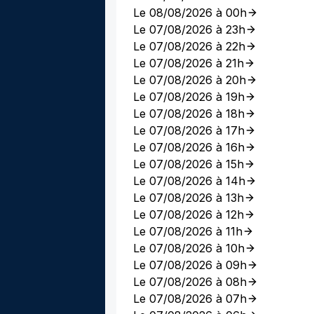
Le 08/08/2026 à 00h
Le 07/08/2026 à 23h
Le 07/08/2026 à 22h
Le 07/08/2026 à 21h
Le 07/08/2026 à 20h
Le 07/08/2026 à 19h
Le 07/08/2026 à 18h
Le 07/08/2026 à 17h
Le 07/08/2026 à 16h
Le 07/08/2026 à 15h
Le 07/08/2026 à 14h
Le 07/08/2026 à 13h
Le 07/08/2026 à 12h
Le 07/08/2026 à 11h
Le 07/08/2026 à 10h
Le 07/08/2026 à 09h
Le 07/08/2026 à 08h
Le 07/08/2026 à 07h