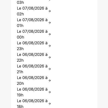
03h
Le 07/08/2026 à
02h
Le 07/08/2026 à
01h
Le 07/08/2026 à
00h
Le 06/08/2026 à
23h
Le 06/08/2026 à
22h
Le 06/08/2026 à
21h
Le 06/08/2026 à
20h
Le 06/08/2026 à
19h
Le 06/08/2026 à
18h