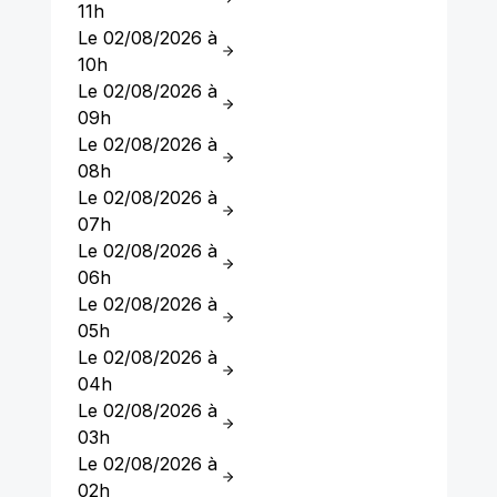
11h
Le 02/08/2026 à
10h
Le 02/08/2026 à
09h
Le 02/08/2026 à
08h
Le 02/08/2026 à
07h
Le 02/08/2026 à
06h
Le 02/08/2026 à
05h
Le 02/08/2026 à
04h
Le 02/08/2026 à
03h
Le 02/08/2026 à
02h