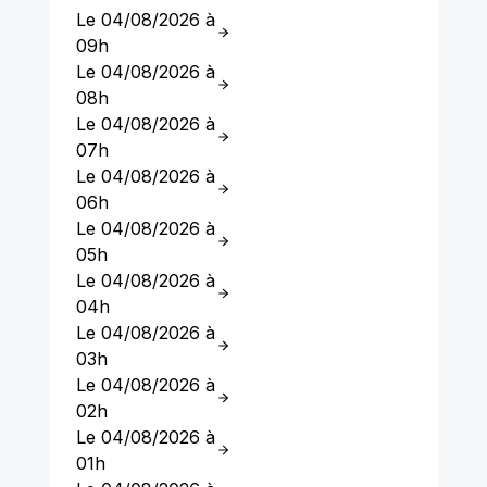
Le 04/08/2026 à
09h
Le 04/08/2026 à
08h
Le 04/08/2026 à
07h
Le 04/08/2026 à
06h
Le 04/08/2026 à
05h
Le 04/08/2026 à
04h
Le 04/08/2026 à
03h
Le 04/08/2026 à
02h
Le 04/08/2026 à
01h