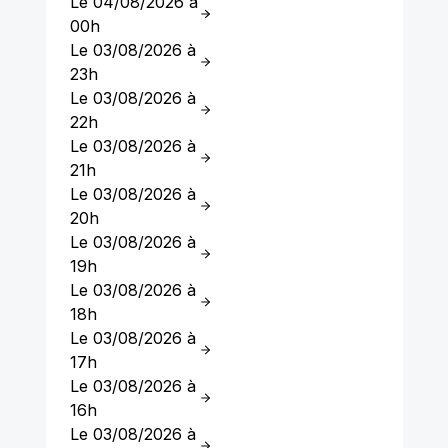
Le 04/08/2026 à
00h
Le 03/08/2026 à
23h
Le 03/08/2026 à
22h
Le 03/08/2026 à
21h
Le 03/08/2026 à
20h
Le 03/08/2026 à
19h
Le 03/08/2026 à
18h
Le 03/08/2026 à
17h
Le 03/08/2026 à
16h
Le 03/08/2026 à