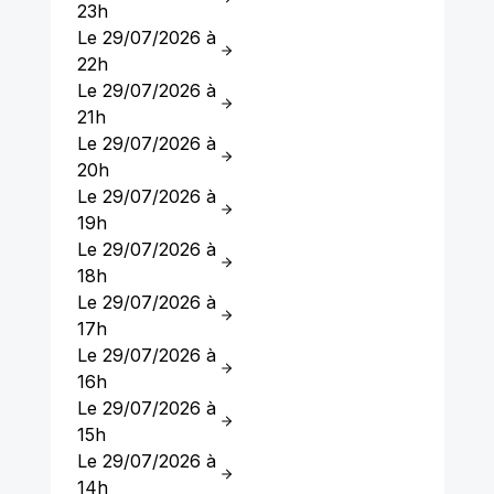
23h
Le 29/07/2026 à
22h
Le 29/07/2026 à
21h
Le 29/07/2026 à
20h
Le 29/07/2026 à
19h
Le 29/07/2026 à
18h
Le 29/07/2026 à
17h
Le 29/07/2026 à
16h
Le 29/07/2026 à
15h
Le 29/07/2026 à
14h