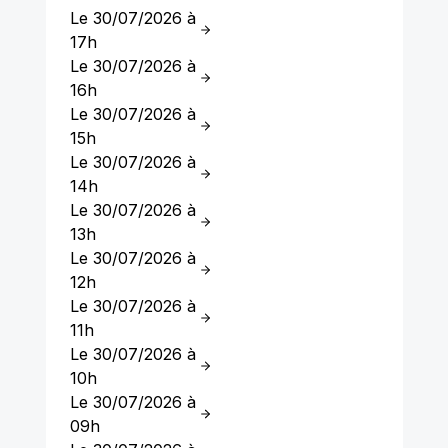
Le 30/07/2026 à
17h
Le 30/07/2026 à
16h
Le 30/07/2026 à
15h
Le 30/07/2026 à
14h
Le 30/07/2026 à
13h
Le 30/07/2026 à
12h
Le 30/07/2026 à
11h
Le 30/07/2026 à
10h
Le 30/07/2026 à
09h