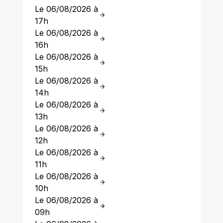
Le 06/08/2026 à
17h
Le 06/08/2026 à
16h
Le 06/08/2026 à
15h
Le 06/08/2026 à
14h
Le 06/08/2026 à
13h
Le 06/08/2026 à
12h
Le 06/08/2026 à
11h
Le 06/08/2026 à
10h
Le 06/08/2026 à
09h