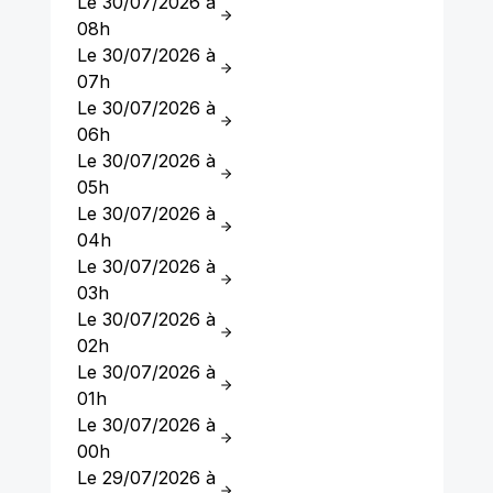
Le 30/07/2026 à
08h
Le 30/07/2026 à
07h
Le 30/07/2026 à
06h
Le 30/07/2026 à
05h
Le 30/07/2026 à
04h
Le 30/07/2026 à
03h
Le 30/07/2026 à
02h
Le 30/07/2026 à
01h
Le 30/07/2026 à
00h
Le 29/07/2026 à