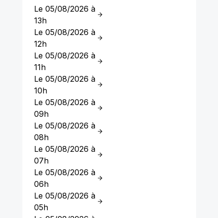
Le 05/08/2026 à
13h
Le 05/08/2026 à
12h
Le 05/08/2026 à
11h
Le 05/08/2026 à
10h
Le 05/08/2026 à
09h
Le 05/08/2026 à
08h
Le 05/08/2026 à
07h
Le 05/08/2026 à
06h
Le 05/08/2026 à
05h