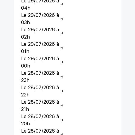
Le 29/07/2026 à
04h
Le 29/07/2026 à
03h
Le 29/07/2026 à
02h
Le 29/07/2026 à
01h
Le 29/07/2026 à
00h
Le 28/07/2026 à
23h
Le 28/07/2026 à
22h
Le 28/07/2026 à
21h
Le 28/07/2026 à
20h
Le 28/07/2026 à