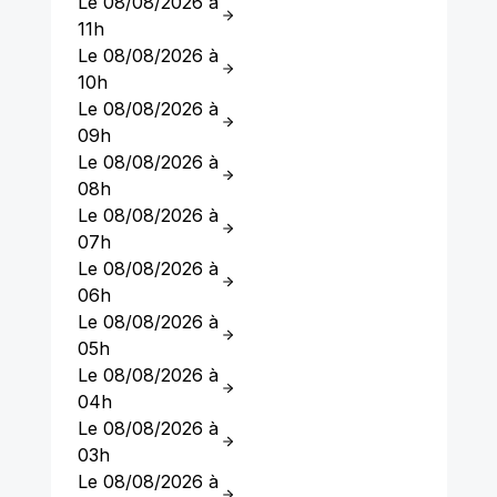
Le 08/08/2026 à
11h
Le 08/08/2026 à
10h
Le 08/08/2026 à
09h
Le 08/08/2026 à
08h
Le 08/08/2026 à
07h
Le 08/08/2026 à
06h
Le 08/08/2026 à
05h
Le 08/08/2026 à
04h
Le 08/08/2026 à
03h
Le 08/08/2026 à