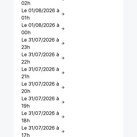
02h
Le 01/08/2026 à
01h
Le 01/08/2026 à
00h
Le 31/07/2026 à
23h
Le 31/07/2026 à
22h
Le 31/07/2026 à
21h
Le 31/07/2026 à
20h
Le 31/07/2026 à
19h
Le 31/07/2026 à
18h
Le 31/07/2026 à
17h