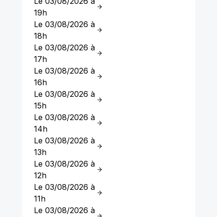
Le 03/08/2026 à
19h
Le 03/08/2026 à
18h
Le 03/08/2026 à
17h
Le 03/08/2026 à
16h
Le 03/08/2026 à
15h
Le 03/08/2026 à
14h
Le 03/08/2026 à
13h
Le 03/08/2026 à
12h
Le 03/08/2026 à
11h
Le 03/08/2026 à