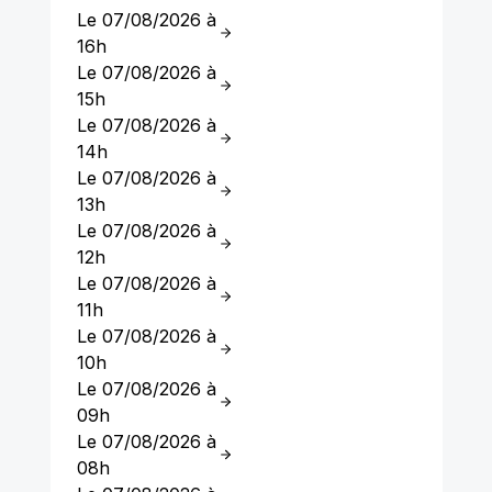
Le 07/08/2026 à
16h
Le 07/08/2026 à
15h
Le 07/08/2026 à
14h
Le 07/08/2026 à
13h
Le 07/08/2026 à
12h
Le 07/08/2026 à
11h
Le 07/08/2026 à
10h
Le 07/08/2026 à
09h
Le 07/08/2026 à
08h