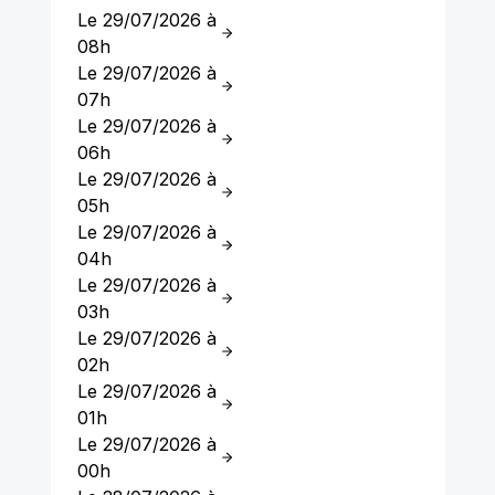
Le 29/07/2026 à
08h
Le 29/07/2026 à
07h
Le 29/07/2026 à
06h
Le 29/07/2026 à
05h
Le 29/07/2026 à
04h
Le 29/07/2026 à
03h
Le 29/07/2026 à
02h
Le 29/07/2026 à
01h
Le 29/07/2026 à
00h