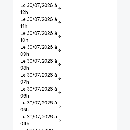
Le 30/07/2026 à
12h
Le 30/07/2026 à
11h
Le 30/07/2026 à
10h
Le 30/07/2026 à
09h
Le 30/07/2026 à
08h
Le 30/07/2026 à
07h
Le 30/07/2026 à
06h
Le 30/07/2026 à
05h
Le 30/07/2026 à
04h