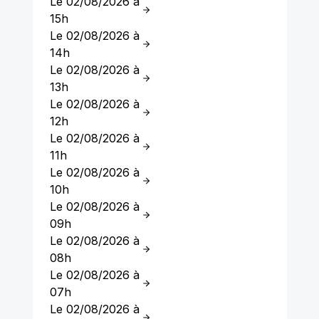
Le 02/08/2026 à
15h
Le 02/08/2026 à
14h
Le 02/08/2026 à
13h
Le 02/08/2026 à
12h
Le 02/08/2026 à
11h
Le 02/08/2026 à
10h
Le 02/08/2026 à
09h
Le 02/08/2026 à
08h
Le 02/08/2026 à
07h
Le 02/08/2026 à