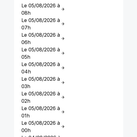
Le 05/08/2026 à
08h
Le 05/08/2026 à
07h
Le 05/08/2026 à
06h
Le 05/08/2026 à
05h
Le 05/08/2026 à
04h
Le 05/08/2026 à
03h
Le 05/08/2026 à
02h
Le 05/08/2026 à
01h
Le 05/08/2026 à
00h