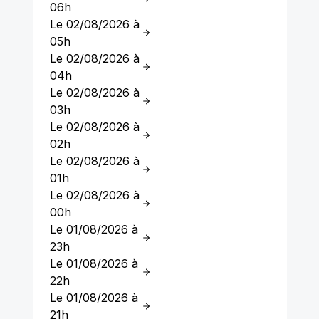
06h
Le 02/08/2026 à
05h
Le 02/08/2026 à
04h
Le 02/08/2026 à
03h
Le 02/08/2026 à
02h
Le 02/08/2026 à
01h
Le 02/08/2026 à
00h
Le 01/08/2026 à
23h
Le 01/08/2026 à
22h
Le 01/08/2026 à
21h