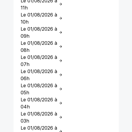
Le 01/08/2026 à
11h
Le 01/08/2026 à
10h
Le 01/08/2026 à
09h
Le 01/08/2026 à
08h
Le 01/08/2026 à
07h
Le 01/08/2026 à
06h
Le 01/08/2026 à
05h
Le 01/08/2026 à
04h
Le 01/08/2026 à
03h
Le 01/08/2026 à