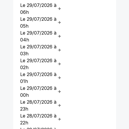
Le 29/07/2026 à
06h
Le 29/07/2026 à
05h
Le 29/07/2026 à
04h
Le 29/07/2026 à
03h
Le 29/07/2026 à
02h
Le 29/07/2026 à
01h
Le 29/07/2026 à
00h
Le 28/07/2026 à
23h
Le 28/07/2026 à
22h