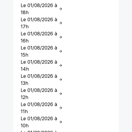
Le 01/08/2026 à
18h
Le 01/08/2026 à
17h
Le 01/08/2026 à
16h
Le 01/08/2026 à
15h
Le 01/08/2026 à
14h
Le 01/08/2026 à
13h
Le 01/08/2026 à
12h
Le 01/08/2026 à
11h
Le 01/08/2026 à
10h