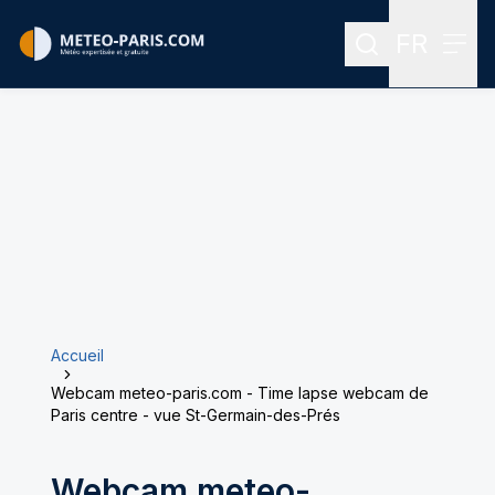
FR
Rechercher
Menu
Menu des
Accueil
Webcam meteo-paris.com - Time lapse webcam de
Paris centre - vue St-Germain-des-Prés
Webcam meteo-