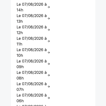
Le 07/08/2026 à
14h
Le 07/08/2026 à
13h
Le 07/08/2026 à
12h
Le 07/08/2026 à
11h
Le 07/08/2026 à
10h
Le 07/08/2026 à
09h
Le 07/08/2026 à
08h
Le 07/08/2026 à
07h
Le 07/08/2026 à
06h