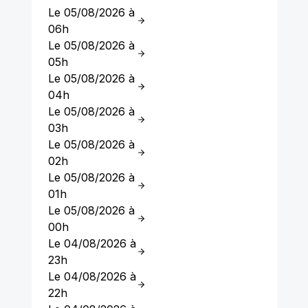
Le 05/08/2026 à
06h
Le 05/08/2026 à
05h
Le 05/08/2026 à
04h
Le 05/08/2026 à
03h
Le 05/08/2026 à
02h
Le 05/08/2026 à
01h
Le 05/08/2026 à
00h
Le 04/08/2026 à
23h
Le 04/08/2026 à
22h