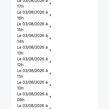
Le 03/08/2026 à
17h
Le 03/08/2026 à
16h
Le 03/08/2026 à
15h
Le 03/08/2026 à
14h
Le 03/08/2026 à
13h
Le 03/08/2026 à
12h
Le 03/08/2026 à
11h
Le 03/08/2026 à
10h
Le 03/08/2026 à
09h
Le 03/08/2026 à