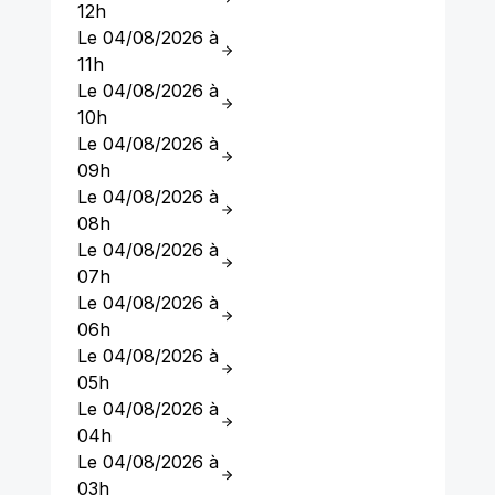
12h
Le 04/08/2026 à
11h
Le 04/08/2026 à
10h
Le 04/08/2026 à
09h
Le 04/08/2026 à
08h
Le 04/08/2026 à
07h
Le 04/08/2026 à
06h
Le 04/08/2026 à
05h
Le 04/08/2026 à
04h
Le 04/08/2026 à
03h