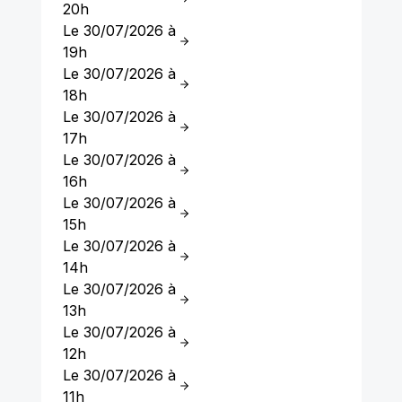
20h
Le 30/07/2026 à
19h
Le 30/07/2026 à
18h
Le 30/07/2026 à
17h
Le 30/07/2026 à
16h
Le 30/07/2026 à
15h
Le 30/07/2026 à
14h
Le 30/07/2026 à
13h
Le 30/07/2026 à
12h
Le 30/07/2026 à
11h