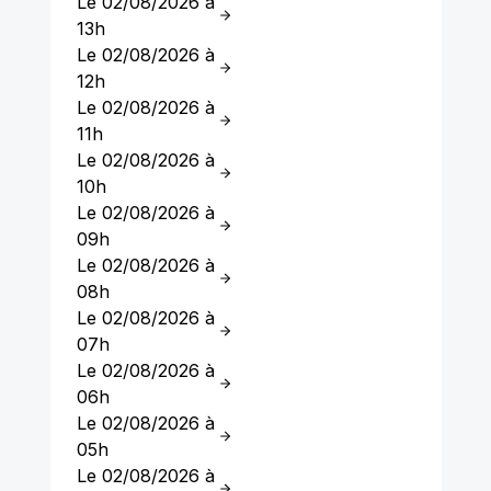
Le 02/08/2026 à
13h
Le 02/08/2026 à
12h
Le 02/08/2026 à
11h
Le 02/08/2026 à
10h
Le 02/08/2026 à
09h
Le 02/08/2026 à
08h
Le 02/08/2026 à
07h
Le 02/08/2026 à
06h
Le 02/08/2026 à
05h
Le 02/08/2026 à