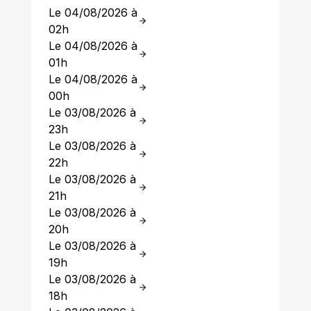
Le 04/08/2026 à
02h
Le 04/08/2026 à
01h
Le 04/08/2026 à
00h
Le 03/08/2026 à
23h
Le 03/08/2026 à
22h
Le 03/08/2026 à
21h
Le 03/08/2026 à
20h
Le 03/08/2026 à
19h
Le 03/08/2026 à
18h