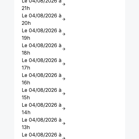
Le 04/08/2026 à
21h
Le 04/08/2026 à
20h
Le 04/08/2026 à
19h
Le 04/08/2026 à
18h
Le 04/08/2026 à
17h
Le 04/08/2026 à
16h
Le 04/08/2026 à
15h
Le 04/08/2026 à
14h
Le 04/08/2026 à
13h
Le 04/08/2026 à