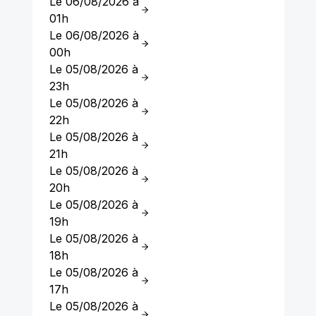
Le 06/08/2026 à
01h
Le 06/08/2026 à
00h
Le 05/08/2026 à
23h
Le 05/08/2026 à
22h
Le 05/08/2026 à
21h
Le 05/08/2026 à
20h
Le 05/08/2026 à
19h
Le 05/08/2026 à
18h
Le 05/08/2026 à
17h
Le 05/08/2026 à