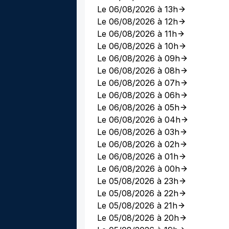
Le 06/08/2026 à 13h
Le 06/08/2026 à 12h
Le 06/08/2026 à 11h
Le 06/08/2026 à 10h
Le 06/08/2026 à 09h
Le 06/08/2026 à 08h
Le 06/08/2026 à 07h
Le 06/08/2026 à 06h
Le 06/08/2026 à 05h
Le 06/08/2026 à 04h
Le 06/08/2026 à 03h
Le 06/08/2026 à 02h
Le 06/08/2026 à 01h
Le 06/08/2026 à 00h
Le 05/08/2026 à 23h
Le 05/08/2026 à 22h
Le 05/08/2026 à 21h
Le 05/08/2026 à 20h