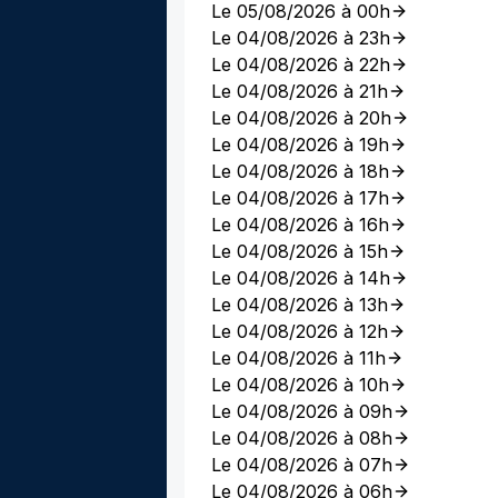
Le 05/08/2026 à 00h
Le 04/08/2026 à 23h
Le 04/08/2026 à 22h
Le 04/08/2026 à 21h
Le 04/08/2026 à 20h
Le 04/08/2026 à 19h
Le 04/08/2026 à 18h
Le 04/08/2026 à 17h
Le 04/08/2026 à 16h
Le 04/08/2026 à 15h
Le 04/08/2026 à 14h
Le 04/08/2026 à 13h
Le 04/08/2026 à 12h
Le 04/08/2026 à 11h
Le 04/08/2026 à 10h
Le 04/08/2026 à 09h
Le 04/08/2026 à 08h
Le 04/08/2026 à 07h
Le 04/08/2026 à 06h