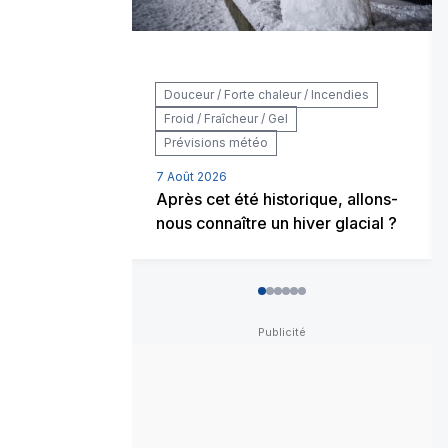
Douceur / Forte chaleur / Incendies
Froid / Fraîcheur / Gel
Prévisions météo
7 Août 2026
Après cet été historique, allons-
nous connaître un hiver glacial ?
0
1
2
3
4
5