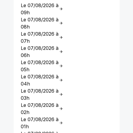
Le 07/08/2026 à
09h
Le 07/08/2026 à
08h
Le 07/08/2026 à
07h
Le 07/08/2026 à
06h
Le 07/08/2026 à
05h
Le 07/08/2026 à
04h
Le 07/08/2026 à
03h
Le 07/08/2026 à
02h
Le 07/08/2026 à
01h