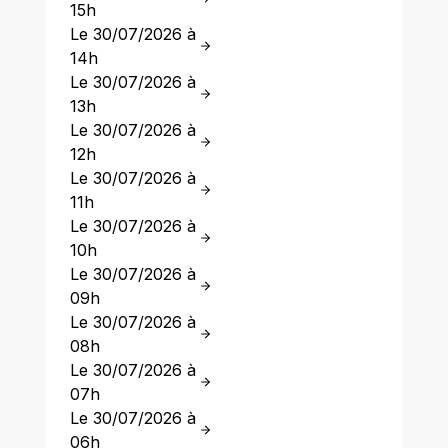
15h
Le 30/07/2026 à
14h
Le 30/07/2026 à
13h
Le 30/07/2026 à
12h
Le 30/07/2026 à
11h
Le 30/07/2026 à
10h
Le 30/07/2026 à
09h
Le 30/07/2026 à
08h
Le 30/07/2026 à
07h
Le 30/07/2026 à
06h