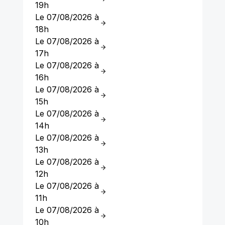
19h
Le 07/08/2026 à
18h
Le 07/08/2026 à
17h
Le 07/08/2026 à
16h
Le 07/08/2026 à
15h
Le 07/08/2026 à
14h
Le 07/08/2026 à
13h
Le 07/08/2026 à
12h
Le 07/08/2026 à
11h
Le 07/08/2026 à
10h