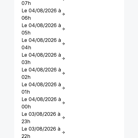
07h
Le 04/08/2026 à
06h
Le 04/08/2026 à
05h
Le 04/08/2026 à
04h
Le 04/08/2026 à
03h
Le 04/08/2026 à
02h
Le 04/08/2026 à
01h
Le 04/08/2026 à
00h
Le 03/08/2026 à
23h
Le 03/08/2026 à
22h