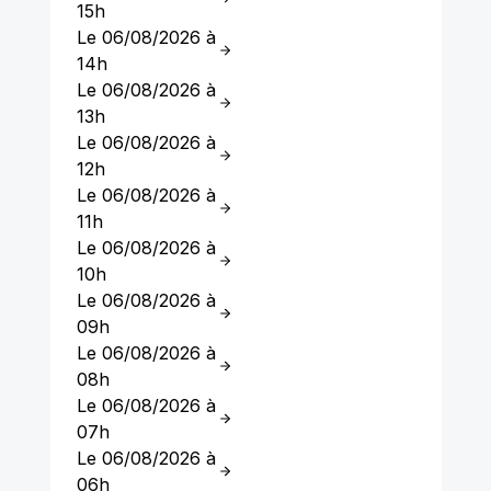
15h
Le 06/08/2026 à
14h
Le 06/08/2026 à
13h
Le 06/08/2026 à
12h
Le 06/08/2026 à
11h
Le 06/08/2026 à
10h
Le 06/08/2026 à
09h
Le 06/08/2026 à
08h
Le 06/08/2026 à
07h
Le 06/08/2026 à
06h