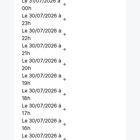
Le 31/07/2026 à
00h
Le 30/07/2026 à
23h
Le 30/07/2026 à
22h
Le 30/07/2026 à
21h
Le 30/07/2026 à
20h
Le 30/07/2026 à
19h
Le 30/07/2026 à
18h
Le 30/07/2026 à
17h
Le 30/07/2026 à
16h
Le 30/07/2026 à