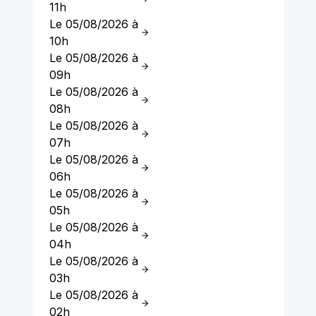
11h
Le 05/08/2026 à
10h
Le 05/08/2026 à
09h
Le 05/08/2026 à
08h
Le 05/08/2026 à
07h
Le 05/08/2026 à
06h
Le 05/08/2026 à
05h
Le 05/08/2026 à
04h
Le 05/08/2026 à
03h
Le 05/08/2026 à
02h