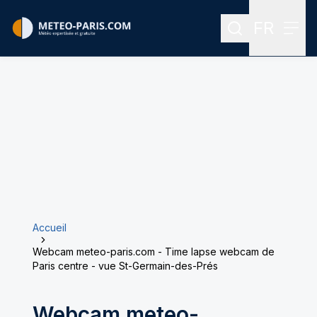
FR
Rechercher
Menu
Menu des
Accueil
Webcam meteo-paris.com - Time lapse webcam de
Paris centre - vue St-Germain-des-Prés
Webcam meteo-