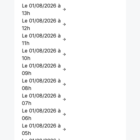
Le 01/08/2026 à
13h
Le 01/08/2026 à
12h
Le 01/08/2026 à
11h
Le 01/08/2026 à
10h
Le 01/08/2026 à
09h
Le 01/08/2026 à
08h
Le 01/08/2026 à
07h
Le 01/08/2026 à
06h
Le 01/08/2026 à
05h