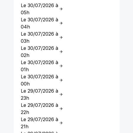
Le 30/07/2026 à
05h
Le 30/07/2026 à
04h
Le 30/07/2026 à
03h
Le 30/07/2026 à
02h
Le 30/07/2026 à
01h
Le 30/07/2026 à
00h
Le 29/07/2026 à
23h
Le 29/07/2026 à
22h
Le 29/07/2026 à
21h