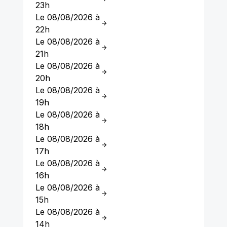
23h
Le 08/08/2026 à
22h
Le 08/08/2026 à
21h
Le 08/08/2026 à
20h
Le 08/08/2026 à
19h
Le 08/08/2026 à
18h
Le 08/08/2026 à
17h
Le 08/08/2026 à
16h
Le 08/08/2026 à
15h
Le 08/08/2026 à
14h