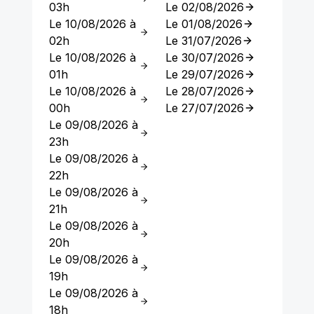
03h
Le 02/08/2026
Le 10/08/2026 à
Le 01/08/2026
02h
Le 31/07/2026
Le 10/08/2026 à
Le 30/07/2026
01h
Le 29/07/2026
Le 10/08/2026 à
Le 28/07/2026
00h
Le 27/07/2026
Le 09/08/2026 à
23h
Le 09/08/2026 à
22h
Le 09/08/2026 à
21h
Le 09/08/2026 à
20h
Le 09/08/2026 à
19h
Le 09/08/2026 à
18h