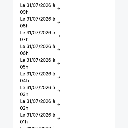
Le 31/07/2026 à
09h
Le 31/07/2026 à
08h
Le 31/07/2026 à
07h
Le 31/07/2026 à
06h
Le 31/07/2026 à
05h
Le 31/07/2026 à
04h
Le 31/07/2026 à
03h
Le 31/07/2026 à
02h
Le 31/07/2026 à
01h