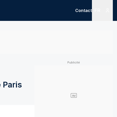
FR
Contact
Menu
Menu des
 Paris