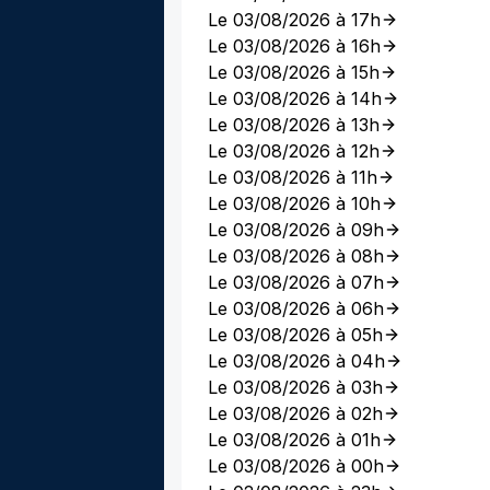
Le 03/08/2026 à 17h
Le 03/08/2026 à 16h
Le 03/08/2026 à 15h
Le 03/08/2026 à 14h
Le 03/08/2026 à 13h
Le 03/08/2026 à 12h
Le 03/08/2026 à 11h
Le 03/08/2026 à 10h
Le 03/08/2026 à 09h
Le 03/08/2026 à 08h
Le 03/08/2026 à 07h
Le 03/08/2026 à 06h
Le 03/08/2026 à 05h
Le 03/08/2026 à 04h
Le 03/08/2026 à 03h
Le 03/08/2026 à 02h
Le 03/08/2026 à 01h
Le 03/08/2026 à 00h