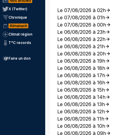
Nos articles
X (Twitter)
Le 07/08/2026 à 02h
Le 07/08/2026 à 01h
Chronique
Le 07/08/2026 à 00h
Almanach
Le 06/08/2026 à 23h
Climat région
Le 06/08/2026 à 22h
T°C records
Le 06/08/2026 à 21h
Le 06/08/2026 à 20h
Faire un don
Le 06/08/2026 à 19h
Le 06/08/2026 à 18h
Le 06/08/2026 à 17h
Le 06/08/2026 à 16h
Le 06/08/2026 à 15h
Le 06/08/2026 à 14h
Le 06/08/2026 à 13h
Le 06/08/2026 à 12h
Le 06/08/2026 à 11h
Le 06/08/2026 à 10h
Le 06/08/2026 à 09h