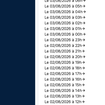
Le 03/08/2026 à 06h
Le 03/08/2026 à 05h
Le 03/08/2026 à 04h
Le 03/08/2026 à 03h
Le 03/08/2026 à 02h
Le 03/08/2026 à 01h
Le 03/08/2026 à 00h
Le 02/08/2026 à 23h
Le 02/08/2026 à 22h
Le 02/08/2026 à 21h
Le 02/08/2026 à 20h
Le 02/08/2026 à 19h
Le 02/08/2026 à 18h
Le 02/08/2026 à 17h
Le 02/08/2026 à 16h
Le 02/08/2026 à 15h
Le 02/08/2026 à 14h
Le 02/08/2026 à 13h
Le 02/08/2026 à 12h