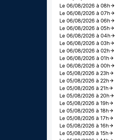
Le 06/08/2026 à 08h
Le 06/08/2026 à 07h
Le 06/08/2026 à 06h
Le 06/08/2026 à 05h
Le 06/08/2026 à 04h
Le 06/08/2026 à 03h
Le 06/08/2026 à 02h
Le 06/08/2026 à 01h
Le 06/08/2026 à 00h
Le 05/08/2026 à 23h
Le 05/08/2026 à 22h
Le 05/08/2026 à 21h
Le 05/08/2026 à 20h
Le 05/08/2026 à 19h
Le 05/08/2026 à 18h
Le 05/08/2026 à 17h
Le 05/08/2026 à 16h
Le 05/08/2026 à 15h