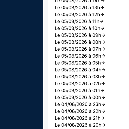
Le 05/08/2026 à 14h
Le 05/08/2026 à 13h
Le 05/08/2026 à 12h
Le 05/08/2026 à 11h
Le 05/08/2026 à 10h
Le 05/08/2026 à 09h
Le 05/08/2026 à 08h
Le 05/08/2026 à 07h
Le 05/08/2026 à 06h
Le 05/08/2026 à 05h
Le 05/08/2026 à 04h
Le 05/08/2026 à 03h
Le 05/08/2026 à 02h
Le 05/08/2026 à 01h
Le 05/08/2026 à 00h
Le 04/08/2026 à 23h
Le 04/08/2026 à 22h
Le 04/08/2026 à 21h
Le 04/08/2026 à 20h