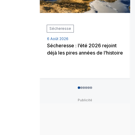
Sécheresse
6 Août 2026
Sécheresse : l’été 2026 rejoint
déjà les pires années de l’histoire
0
1
2
3
4
5