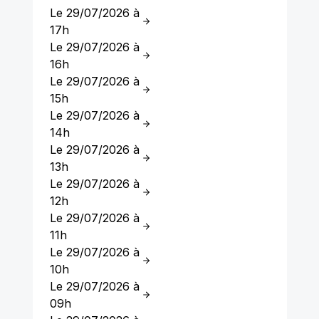
Le 29/07/2026 à
17h
Le 29/07/2026 à
16h
Le 29/07/2026 à
15h
Le 29/07/2026 à
14h
Le 29/07/2026 à
13h
Le 29/07/2026 à
12h
Le 29/07/2026 à
11h
Le 29/07/2026 à
10h
Le 29/07/2026 à
09h