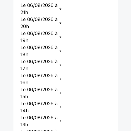
Le 06/08/2026 à
21h
Le 06/08/2026 à
20h
Le 06/08/2026 à
19h
Le 06/08/2026 à
18h
Le 06/08/2026 à
17h
Le 06/08/2026 à
16h
Le 06/08/2026 à
15h
Le 06/08/2026 à
14h
Le 06/08/2026 à
13h