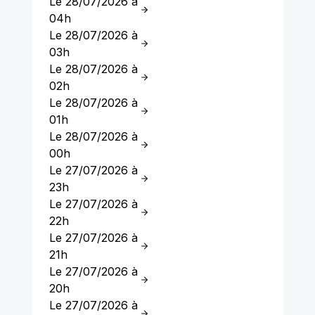
Le 28/07/2026 à
04h
Le 28/07/2026 à
03h
Le 28/07/2026 à
02h
Le 28/07/2026 à
01h
Le 28/07/2026 à
00h
Le 27/07/2026 à
23h
Le 27/07/2026 à
22h
Le 27/07/2026 à
21h
Le 27/07/2026 à
20h
Le 27/07/2026 à