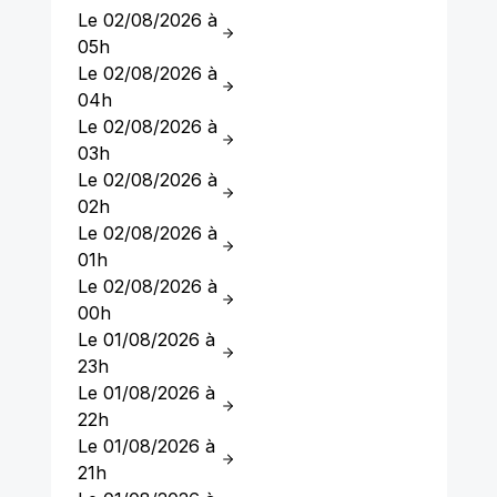
Le 02/08/2026 à
05h
Le 02/08/2026 à
04h
Le 02/08/2026 à
03h
Le 02/08/2026 à
02h
Le 02/08/2026 à
01h
Le 02/08/2026 à
00h
Le 01/08/2026 à
23h
Le 01/08/2026 à
22h
Le 01/08/2026 à
21h