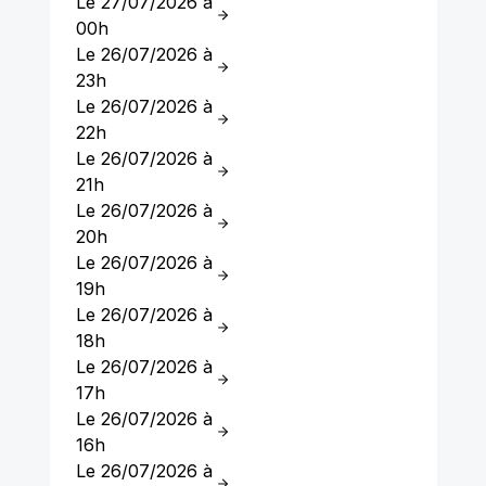
Le 27/07/2026 à
00h
Le 26/07/2026 à
23h
Le 26/07/2026 à
22h
Le 26/07/2026 à
21h
Le 26/07/2026 à
20h
Le 26/07/2026 à
19h
Le 26/07/2026 à
18h
Le 26/07/2026 à
17h
Le 26/07/2026 à
16h
Le 26/07/2026 à