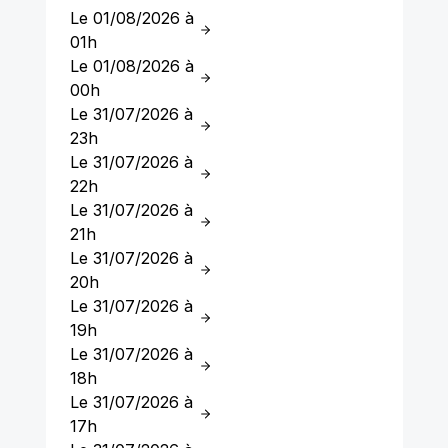
Le 01/08/2026 à
01h
Le 01/08/2026 à
00h
Le 31/07/2026 à
23h
Le 31/07/2026 à
22h
Le 31/07/2026 à
21h
Le 31/07/2026 à
20h
Le 31/07/2026 à
19h
Le 31/07/2026 à
18h
Le 31/07/2026 à
17h