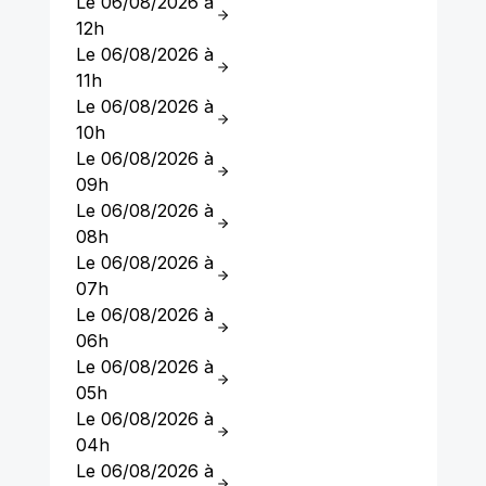
Le 06/08/2026 à
12h
Le 06/08/2026 à
11h
Le 06/08/2026 à
10h
Le 06/08/2026 à
09h
Le 06/08/2026 à
08h
Le 06/08/2026 à
07h
Le 06/08/2026 à
06h
Le 06/08/2026 à
05h
Le 06/08/2026 à
04h
Le 06/08/2026 à