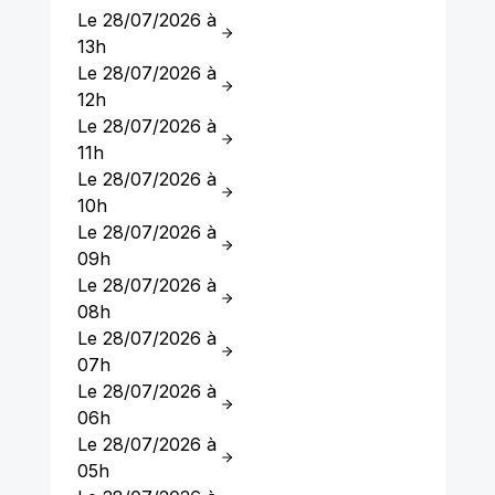
Le 28/07/2026 à
13h
Le 28/07/2026 à
12h
Le 28/07/2026 à
11h
Le 28/07/2026 à
10h
Le 28/07/2026 à
09h
Le 28/07/2026 à
08h
Le 28/07/2026 à
07h
Le 28/07/2026 à
06h
Le 28/07/2026 à
05h