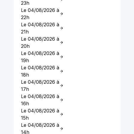
23h
Le 04/08/2026 à
22h
Le 04/08/2026 à
21h
Le 04/08/2026 à
20h
Le 04/08/2026 à
19h
Le 04/08/2026 à
18h
Le 04/08/2026 à
17h
Le 04/08/2026 à
16h
Le 04/08/2026 à
15h
Le 04/08/2026 à
14h