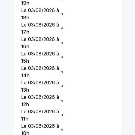
19h
Le 03/08/2026 à
18h
Le 03/08/2026 à
17h
Le 03/08/2026 à
16h
Le 03/08/2026 à
15h
Le 03/08/2026 à
14h
Le 03/08/2026 à
13h
Le 03/08/2026 à
12h
Le 03/08/2026 à
11h
Le 03/08/2026 à
10h