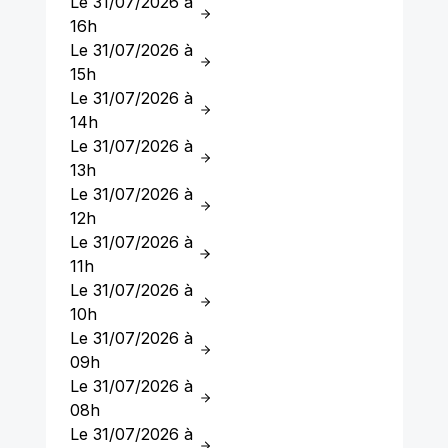
Le 31/07/2026 à
16h
Le 31/07/2026 à
15h
Le 31/07/2026 à
14h
Le 31/07/2026 à
13h
Le 31/07/2026 à
12h
Le 31/07/2026 à
11h
Le 31/07/2026 à
10h
Le 31/07/2026 à
09h
Le 31/07/2026 à
08h
Le 31/07/2026 à