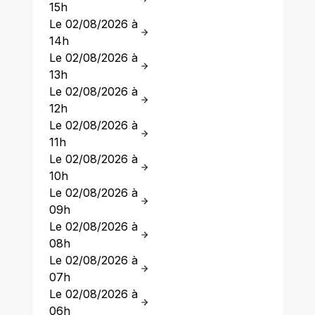
15h
Le 02/08/2026 à
14h
Le 02/08/2026 à
13h
Le 02/08/2026 à
12h
Le 02/08/2026 à
11h
Le 02/08/2026 à
10h
Le 02/08/2026 à
09h
Le 02/08/2026 à
08h
Le 02/08/2026 à
07h
Le 02/08/2026 à
06h