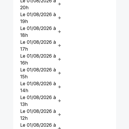
Le 01/08/2026 à
20h
Le 01/08/2026 à
19h
Le 01/08/2026 à
18h
Le 01/08/2026 à
17h
Le 01/08/2026 à
16h
Le 01/08/2026 à
15h
Le 01/08/2026 à
14h
Le 01/08/2026 à
13h
Le 01/08/2026 à
12h
Le 01/08/2026 à