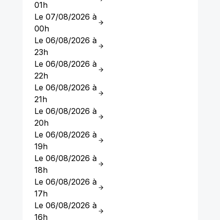
01h
Le 07/08/2026 à
00h
Le 06/08/2026 à
23h
Le 06/08/2026 à
22h
Le 06/08/2026 à
21h
Le 06/08/2026 à
20h
Le 06/08/2026 à
19h
Le 06/08/2026 à
18h
Le 06/08/2026 à
17h
Le 06/08/2026 à
16h