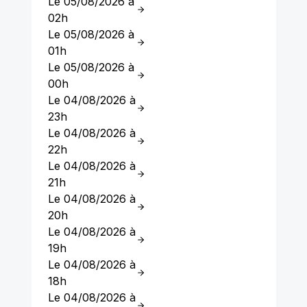
Le 05/08/2026 à
02h
Le 05/08/2026 à
01h
Le 05/08/2026 à
00h
Le 04/08/2026 à
23h
Le 04/08/2026 à
22h
Le 04/08/2026 à
21h
Le 04/08/2026 à
20h
Le 04/08/2026 à
19h
Le 04/08/2026 à
18h
Le 04/08/2026 à