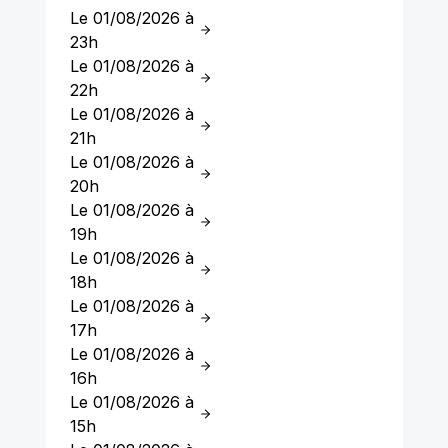
Le 01/08/2026 à
23h
Le 01/08/2026 à
22h
Le 01/08/2026 à
21h
Le 01/08/2026 à
20h
Le 01/08/2026 à
19h
Le 01/08/2026 à
18h
Le 01/08/2026 à
17h
Le 01/08/2026 à
16h
Le 01/08/2026 à
15h