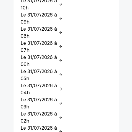
Le 31/07/2026 à
10h
Le 31/07/2026 à
09h
Le 31/07/2026 à
08h
Le 31/07/2026 à
07h
Le 31/07/2026 à
06h
Le 31/07/2026 à
05h
Le 31/07/2026 à
04h
Le 31/07/2026 à
03h
Le 31/07/2026 à
02h
Le 31/07/2026 à