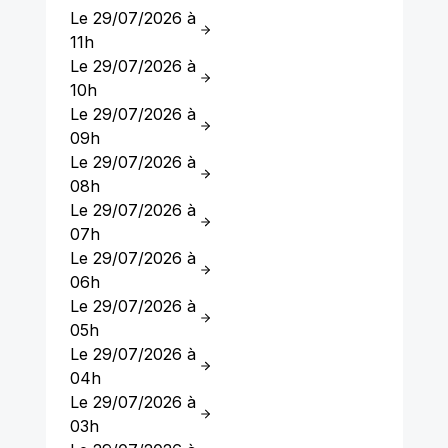
Le 29/07/2026 à
11h
Le 29/07/2026 à
10h
Le 29/07/2026 à
09h
Le 29/07/2026 à
08h
Le 29/07/2026 à
07h
Le 29/07/2026 à
06h
Le 29/07/2026 à
05h
Le 29/07/2026 à
04h
Le 29/07/2026 à
03h