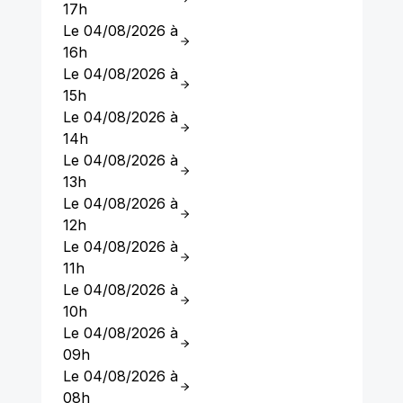
17h
Le 04/08/2026 à
16h
Le 04/08/2026 à
15h
Le 04/08/2026 à
14h
Le 04/08/2026 à
13h
Le 04/08/2026 à
12h
Le 04/08/2026 à
11h
Le 04/08/2026 à
10h
Le 04/08/2026 à
09h
Le 04/08/2026 à
08h