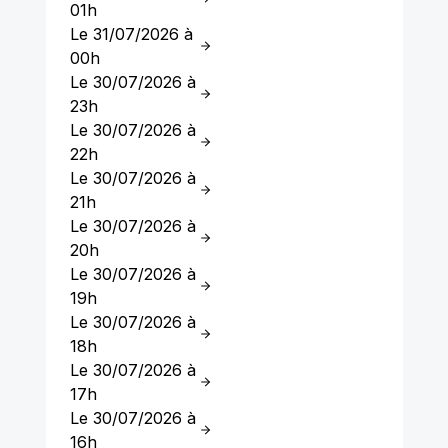
01h
Le 31/07/2026 à
00h
Le 30/07/2026 à
23h
Le 30/07/2026 à
22h
Le 30/07/2026 à
21h
Le 30/07/2026 à
20h
Le 30/07/2026 à
19h
Le 30/07/2026 à
18h
Le 30/07/2026 à
17h
Le 30/07/2026 à
16h