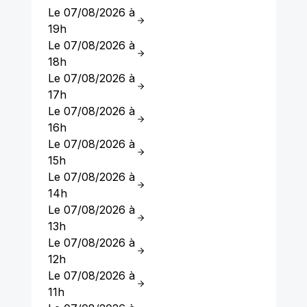
Le 07/08/2026 à
19h
Le 07/08/2026 à
18h
Le 07/08/2026 à
17h
Le 07/08/2026 à
16h
Le 07/08/2026 à
15h
Le 07/08/2026 à
14h
Le 07/08/2026 à
13h
Le 07/08/2026 à
12h
Le 07/08/2026 à
11h