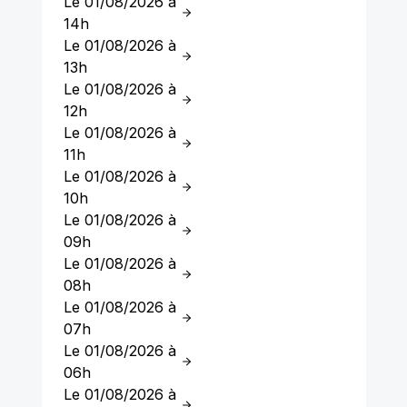
Le 01/08/2026 à
14h
Le 01/08/2026 à
13h
Le 01/08/2026 à
12h
Le 01/08/2026 à
11h
Le 01/08/2026 à
10h
Le 01/08/2026 à
09h
Le 01/08/2026 à
08h
Le 01/08/2026 à
07h
Le 01/08/2026 à
06h
Le 01/08/2026 à