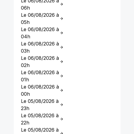
Le 06/08/2026 à
06h
Le 06/08/2026 à
05h
Le 06/08/2026 à
04h
Le 06/08/2026 à
03h
Le 06/08/2026 à
02h
Le 06/08/2026 à
01h
Le 06/08/2026 à
00h
Le 05/08/2026 à
23h
Le 05/08/2026 à
22h
Le 05/08/2026 à