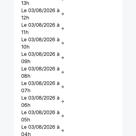
13h
Le 03/08/2026 à
12h
Le 03/08/2026 à
11h
Le 03/08/2026 à
10h
Le 03/08/2026 à
09h
Le 03/08/2026 à
08h
Le 03/08/2026 à
07h
Le 03/08/2026 à
06h
Le 03/08/2026 à
05h
Le 03/08/2026 à
04h