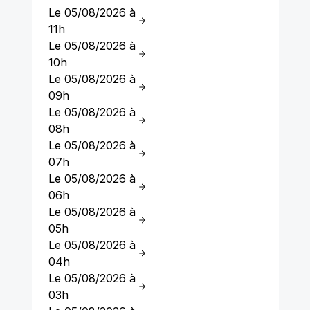
Le 05/08/2026 à
11h
Le 05/08/2026 à
10h
Le 05/08/2026 à
09h
Le 05/08/2026 à
08h
Le 05/08/2026 à
07h
Le 05/08/2026 à
06h
Le 05/08/2026 à
05h
Le 05/08/2026 à
04h
Le 05/08/2026 à
03h