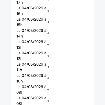
17h
Le 04/08/2026 à
16h
Le 04/08/2026 à
15h
Le 04/08/2026 à
14h
Le 04/08/2026 à
13h
Le 04/08/2026 à
12h
Le 04/08/2026 à
11h
Le 04/08/2026 à
10h
Le 04/08/2026 à
09h
Le 04/08/2026 à
08h