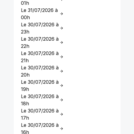
01h
Le 31/07/2026 à
00h
Le 30/07/2026 à
23h
Le 30/07/2026 à
22h
Le 30/07/2026 à
21h
Le 30/07/2026 à
20h
Le 30/07/2026 à
19h
Le 30/07/2026 à
18h
Le 30/07/2026 à
17h
Le 30/07/2026 à
16h