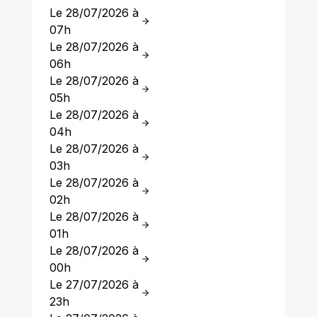
Le 28/07/2026 à
07h
Le 28/07/2026 à
06h
Le 28/07/2026 à
05h
Le 28/07/2026 à
04h
Le 28/07/2026 à
03h
Le 28/07/2026 à
02h
Le 28/07/2026 à
01h
Le 28/07/2026 à
00h
Le 27/07/2026 à
23h