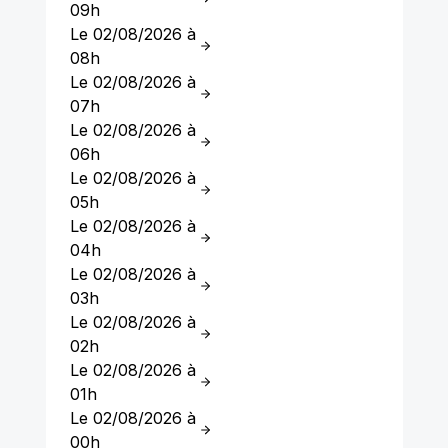
09h
Le 02/08/2026 à
08h
Le 02/08/2026 à
07h
Le 02/08/2026 à
06h
Le 02/08/2026 à
05h
Le 02/08/2026 à
04h
Le 02/08/2026 à
03h
Le 02/08/2026 à
02h
Le 02/08/2026 à
01h
Le 02/08/2026 à
00h