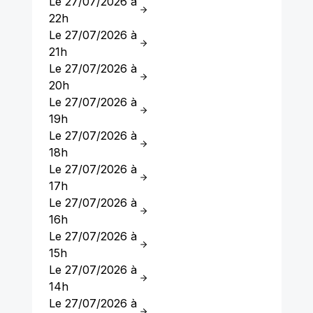
Le 27/07/2026 à
22h
Le 27/07/2026 à
21h
Le 27/07/2026 à
20h
Le 27/07/2026 à
19h
Le 27/07/2026 à
18h
Le 27/07/2026 à
17h
Le 27/07/2026 à
16h
Le 27/07/2026 à
15h
Le 27/07/2026 à
14h
Le 27/07/2026 à