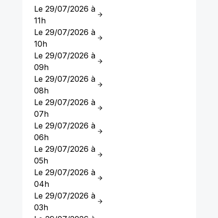
Le 29/07/2026 à
11h
Le 29/07/2026 à
10h
Le 29/07/2026 à
09h
Le 29/07/2026 à
08h
Le 29/07/2026 à
07h
Le 29/07/2026 à
06h
Le 29/07/2026 à
05h
Le 29/07/2026 à
04h
Le 29/07/2026 à
03h