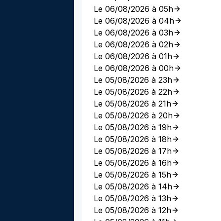
Le 06/08/2026 à 05h
Le 06/08/2026 à 04h
Le 06/08/2026 à 03h
Le 06/08/2026 à 02h
Le 06/08/2026 à 01h
Le 06/08/2026 à 00h
Le 05/08/2026 à 23h
Le 05/08/2026 à 22h
Le 05/08/2026 à 21h
Le 05/08/2026 à 20h
Le 05/08/2026 à 19h
Le 05/08/2026 à 18h
Le 05/08/2026 à 17h
Le 05/08/2026 à 16h
Le 05/08/2026 à 15h
Le 05/08/2026 à 14h
Le 05/08/2026 à 13h
Le 05/08/2026 à 12h