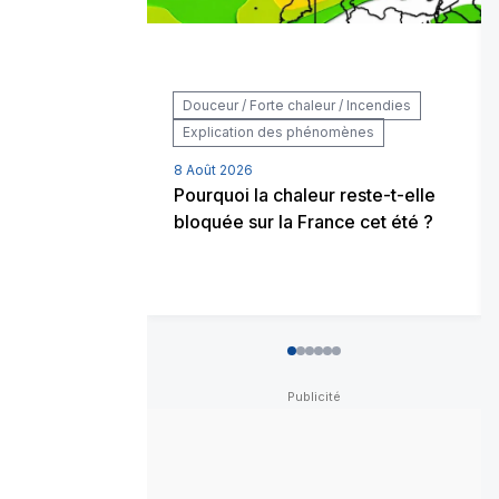
Douceur / Forte chaleur / Incendies
Explication des phénomènes
8 Août 2026
Pourquoi la chaleur reste-t-elle
bloquée sur la France cet été ?
0
1
2
3
4
5