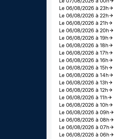
Le 07/08/2026 à 00h
Le 06/08/2026 à 23h
Le 06/08/2026 à 22h
Le 06/08/2026 à 21h
Le 06/08/2026 à 20h
Le 06/08/2026 à 19h
Le 06/08/2026 à 18h
Le 06/08/2026 à 17h
Le 06/08/2026 à 16h
Le 06/08/2026 à 15h
Le 06/08/2026 à 14h
Le 06/08/2026 à 13h
Le 06/08/2026 à 12h
Le 06/08/2026 à 11h
Le 06/08/2026 à 10h
Le 06/08/2026 à 09h
Le 06/08/2026 à 08h
Le 06/08/2026 à 07h
Le 06/08/2026 à 06h