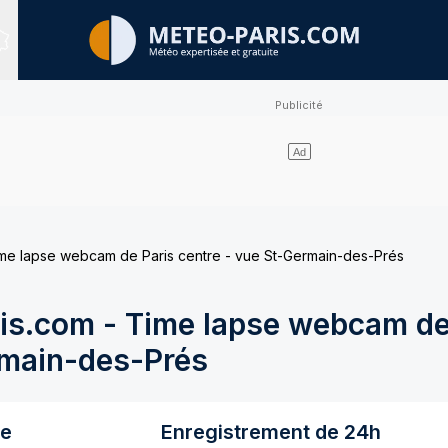
Sites expertisés
e lapse webcam de Paris centre - vue St-Germain-des-Prés
s.com - Time lapse webcam de
rmain-des-Prés
re
Enregistrement de 24h