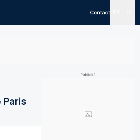
FR
Contact
Menu
Menu des
 Paris