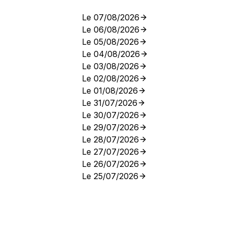
Le 07/08/2026
Le 06/08/2026
Le 05/08/2026
Le 04/08/2026
Le 03/08/2026
Le 02/08/2026
Le 01/08/2026
Le 31/07/2026
Le 30/07/2026
Le 29/07/2026
Le 28/07/2026
Le 27/07/2026
Le 26/07/2026
Le 25/07/2026