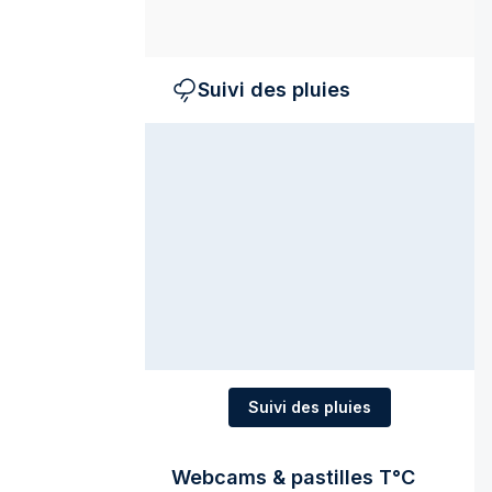
Suivi des pluies
Suivi des pluies
Webcams & pastilles T°C