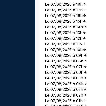
Le 07/08/2026 à 18h
Le 07/08/2026 à 17h
Le 07/08/2026 à 16h
Le 07/08/2026 à 15h
Le 07/08/2026 à 14h
Le 07/08/2026 à 13h
Le 07/08/2026 à 12h
Le 07/08/2026 à 11h
Le 07/08/2026 à 10h
Le 07/08/2026 à 09h
Le 07/08/2026 à 08h
Le 07/08/2026 à 07h
Le 07/08/2026 à 06h
Le 07/08/2026 à 05h
Le 07/08/2026 à 04h
Le 07/08/2026 à 03h
Le 07/08/2026 à 02h
Le 07/08/2026 à 01h