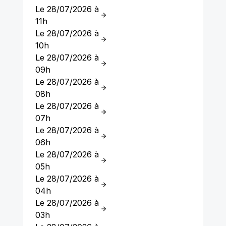
Le 28/07/2026 à
11h
Le 28/07/2026 à
10h
Le 28/07/2026 à
09h
Le 28/07/2026 à
08h
Le 28/07/2026 à
07h
Le 28/07/2026 à
06h
Le 28/07/2026 à
05h
Le 28/07/2026 à
04h
Le 28/07/2026 à
03h