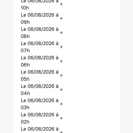
Le 06/08/2026 à
10h
Le 06/08/2026 à
09h
Le 06/08/2026 à
08h
Le 06/08/2026 à
07h
Le 06/08/2026 à
06h
Le 06/08/2026 à
05h
Le 06/08/2026 à
04h
Le 06/08/2026 à
03h
Le 06/08/2026 à
02h
Le 06/08/2026 à