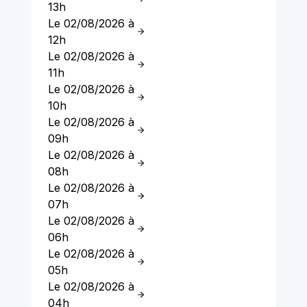
13h
Le 02/08/2026 à
12h
Le 02/08/2026 à
11h
Le 02/08/2026 à
10h
Le 02/08/2026 à
09h
Le 02/08/2026 à
08h
Le 02/08/2026 à
07h
Le 02/08/2026 à
06h
Le 02/08/2026 à
05h
Le 02/08/2026 à
04h