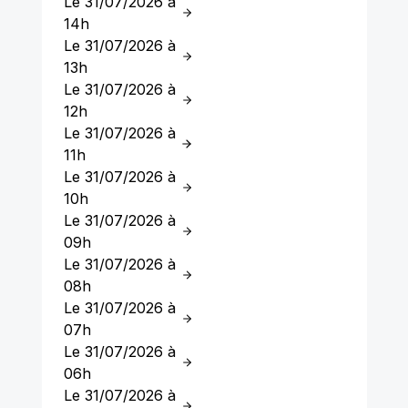
Le 31/07/2026 à
14h
Le 31/07/2026 à
13h
Le 31/07/2026 à
12h
Le 31/07/2026 à
11h
Le 31/07/2026 à
10h
Le 31/07/2026 à
09h
Le 31/07/2026 à
08h
Le 31/07/2026 à
07h
Le 31/07/2026 à
06h
Le 31/07/2026 à