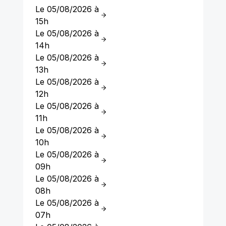
Le 05/08/2026 à
15h
Le 05/08/2026 à
14h
Le 05/08/2026 à
13h
Le 05/08/2026 à
12h
Le 05/08/2026 à
11h
Le 05/08/2026 à
10h
Le 05/08/2026 à
09h
Le 05/08/2026 à
08h
Le 05/08/2026 à
07h