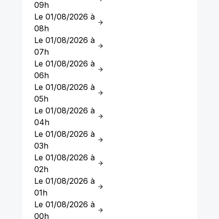
09h
Le 01/08/2026 à
08h
Le 01/08/2026 à
07h
Le 01/08/2026 à
06h
Le 01/08/2026 à
05h
Le 01/08/2026 à
04h
Le 01/08/2026 à
03h
Le 01/08/2026 à
02h
Le 01/08/2026 à
01h
Le 01/08/2026 à
00h