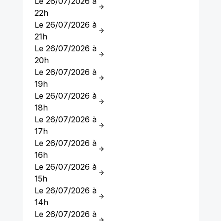
Le 26/07/2026 à
22h
Le 26/07/2026 à
21h
Le 26/07/2026 à
20h
Le 26/07/2026 à
19h
Le 26/07/2026 à
18h
Le 26/07/2026 à
17h
Le 26/07/2026 à
16h
Le 26/07/2026 à
15h
Le 26/07/2026 à
14h
Le 26/07/2026 à