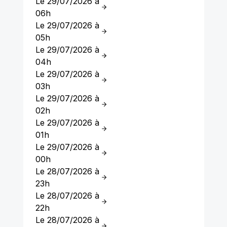
Le 29/07/2026 à
06h
Le 29/07/2026 à
05h
Le 29/07/2026 à
04h
Le 29/07/2026 à
03h
Le 29/07/2026 à
02h
Le 29/07/2026 à
01h
Le 29/07/2026 à
00h
Le 28/07/2026 à
23h
Le 28/07/2026 à
22h
Le 28/07/2026 à