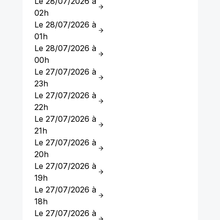
Le 28/07/2026 à
02h
Le 28/07/2026 à
01h
Le 28/07/2026 à
00h
Le 27/07/2026 à
23h
Le 27/07/2026 à
22h
Le 27/07/2026 à
21h
Le 27/07/2026 à
20h
Le 27/07/2026 à
19h
Le 27/07/2026 à
18h
Le 27/07/2026 à