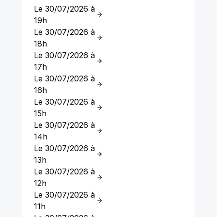
Le 30/07/2026 à
19h
Le 30/07/2026 à
18h
Le 30/07/2026 à
17h
Le 30/07/2026 à
16h
Le 30/07/2026 à
15h
Le 30/07/2026 à
14h
Le 30/07/2026 à
13h
Le 30/07/2026 à
12h
Le 30/07/2026 à
11h