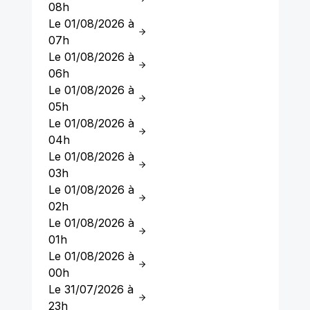
08h
Le 01/08/2026 à
07h
Le 01/08/2026 à
06h
Le 01/08/2026 à
05h
Le 01/08/2026 à
04h
Le 01/08/2026 à
03h
Le 01/08/2026 à
02h
Le 01/08/2026 à
01h
Le 01/08/2026 à
00h
Le 31/07/2026 à
23h