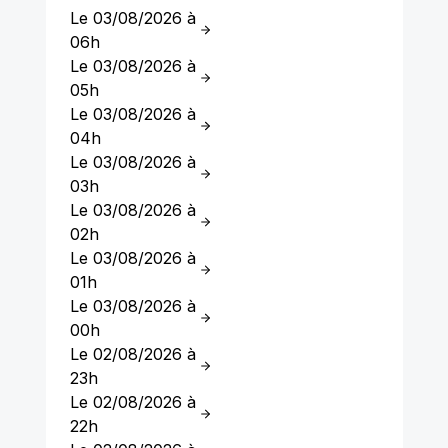
Le 03/08/2026 à
06h
Le 03/08/2026 à
05h
Le 03/08/2026 à
04h
Le 03/08/2026 à
03h
Le 03/08/2026 à
02h
Le 03/08/2026 à
01h
Le 03/08/2026 à
00h
Le 02/08/2026 à
23h
Le 02/08/2026 à
22h