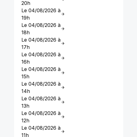
20h
Le 04/08/2026 à
19h
Le 04/08/2026 à
18h
Le 04/08/2026 à
17h
Le 04/08/2026 à
16h
Le 04/08/2026 à
15h
Le 04/08/2026 à
14h
Le 04/08/2026 à
13h
Le 04/08/2026 à
12h
Le 04/08/2026 à
11h