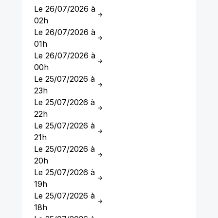
Le 26/07/2026 à
02h
Le 26/07/2026 à
01h
Le 26/07/2026 à
00h
Le 25/07/2026 à
23h
Le 25/07/2026 à
22h
Le 25/07/2026 à
21h
Le 25/07/2026 à
20h
Le 25/07/2026 à
19h
Le 25/07/2026 à
18h