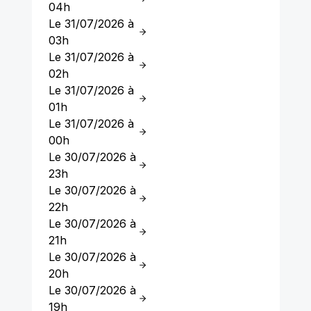
04h
Le 31/07/2026 à
03h
Le 31/07/2026 à
02h
Le 31/07/2026 à
01h
Le 31/07/2026 à
00h
Le 30/07/2026 à
23h
Le 30/07/2026 à
22h
Le 30/07/2026 à
21h
Le 30/07/2026 à
20h
Le 30/07/2026 à
19h