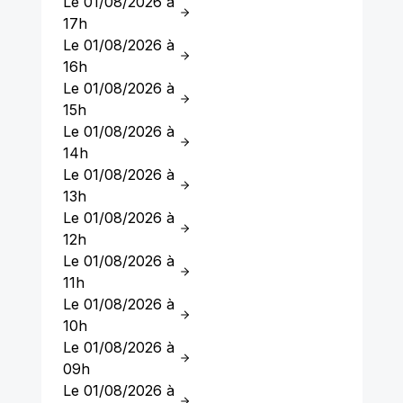
Le 01/08/2026 à
17h
Le 01/08/2026 à
16h
Le 01/08/2026 à
15h
Le 01/08/2026 à
14h
Le 01/08/2026 à
13h
Le 01/08/2026 à
12h
Le 01/08/2026 à
11h
Le 01/08/2026 à
10h
Le 01/08/2026 à
09h
Le 01/08/2026 à