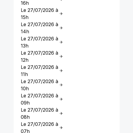
16h
Le 27/07/2026 à
15h
Le 27/07/2026 à
14h
Le 27/07/2026 à
13h
Le 27/07/2026 à
12h
Le 27/07/2026 à
11h
Le 27/07/2026 à
10h
Le 27/07/2026 à
09h
Le 27/07/2026 à
08h
Le 27/07/2026 à
07h