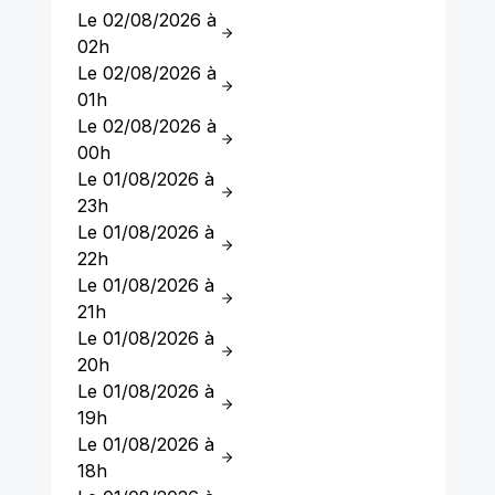
Le 02/08/2026 à
02h
Le 02/08/2026 à
01h
Le 02/08/2026 à
00h
Le 01/08/2026 à
23h
Le 01/08/2026 à
22h
Le 01/08/2026 à
21h
Le 01/08/2026 à
20h
Le 01/08/2026 à
19h
Le 01/08/2026 à
18h