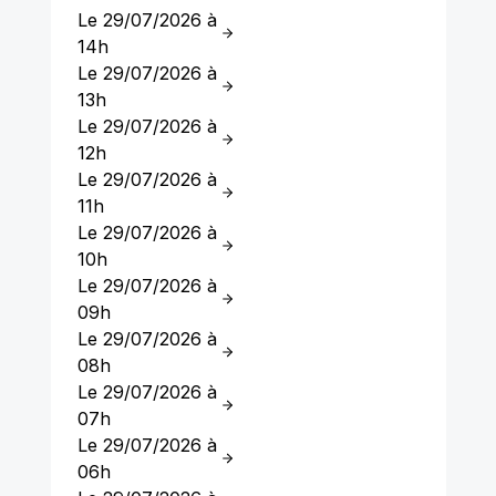
Le 29/07/2026 à
14h
Le 29/07/2026 à
13h
Le 29/07/2026 à
12h
Le 29/07/2026 à
11h
Le 29/07/2026 à
10h
Le 29/07/2026 à
09h
Le 29/07/2026 à
08h
Le 29/07/2026 à
07h
Le 29/07/2026 à
06h