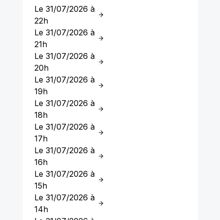
Le 31/07/2026 à
22h
Le 31/07/2026 à
21h
Le 31/07/2026 à
20h
Le 31/07/2026 à
19h
Le 31/07/2026 à
18h
Le 31/07/2026 à
17h
Le 31/07/2026 à
16h
Le 31/07/2026 à
15h
Le 31/07/2026 à
14h