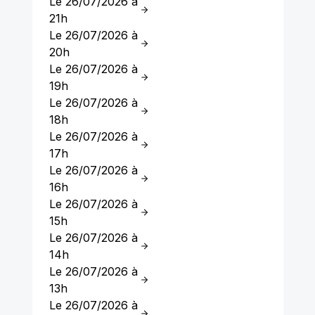
Le 26/07/2026 à
21h
Le 26/07/2026 à
20h
Le 26/07/2026 à
19h
Le 26/07/2026 à
18h
Le 26/07/2026 à
17h
Le 26/07/2026 à
16h
Le 26/07/2026 à
15h
Le 26/07/2026 à
14h
Le 26/07/2026 à
13h
Le 26/07/2026 à