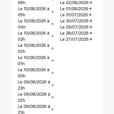
06h
Le 02/08/2026
Le 10/08/2026 à
Le 01/08/2026
05h
Le 31/07/2026
Le 10/08/2026 à
Le 30/07/2026
04h
Le 29/07/2026
Le 10/08/2026 à
Le 28/07/2026
03h
Le 27/07/2026
Le 10/08/2026 à
02h
Le 10/08/2026 à
01h
Le 10/08/2026 à
00h
Le 09/08/2026 à
23h
Le 09/08/2026 à
22h
Le 09/08/2026 à
21h