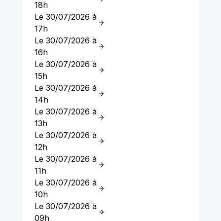
18h
Le 30/07/2026 à
17h
Le 30/07/2026 à
16h
Le 30/07/2026 à
15h
Le 30/07/2026 à
14h
Le 30/07/2026 à
13h
Le 30/07/2026 à
12h
Le 30/07/2026 à
11h
Le 30/07/2026 à
10h
Le 30/07/2026 à
09h