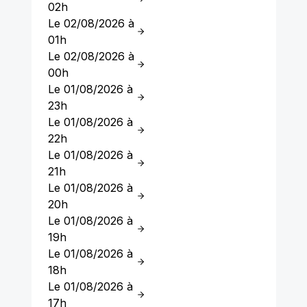
02h
Le 02/08/2026 à
01h
Le 02/08/2026 à
00h
Le 01/08/2026 à
23h
Le 01/08/2026 à
22h
Le 01/08/2026 à
21h
Le 01/08/2026 à
20h
Le 01/08/2026 à
19h
Le 01/08/2026 à
18h
Le 01/08/2026 à
17h