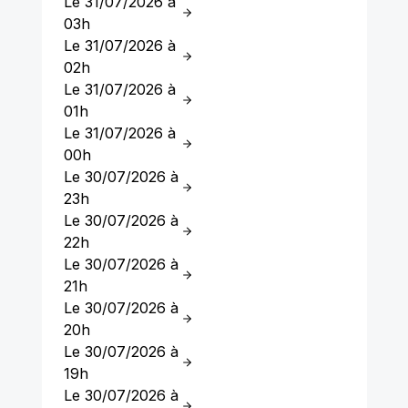
Le 31/07/2026 à
03h
Le 31/07/2026 à
02h
Le 31/07/2026 à
01h
Le 31/07/2026 à
00h
Le 30/07/2026 à
23h
Le 30/07/2026 à
22h
Le 30/07/2026 à
21h
Le 30/07/2026 à
20h
Le 30/07/2026 à
19h
Le 30/07/2026 à