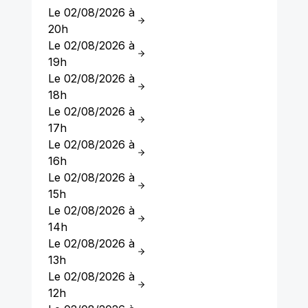
Le 02/08/2026 à
20h
Le 02/08/2026 à
19h
Le 02/08/2026 à
18h
Le 02/08/2026 à
17h
Le 02/08/2026 à
16h
Le 02/08/2026 à
15h
Le 02/08/2026 à
14h
Le 02/08/2026 à
13h
Le 02/08/2026 à
12h