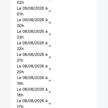
02h
Le 09/08/2026 à
01h
Le 09/08/2026 à
00h
Le 08/08/2026 à
23h
Le 08/08/2026 à
22h
Le 08/08/2026 à
21h
Le 08/08/2026 à
20h
Le 08/08/2026 à
19h
Le 08/08/2026 à
18h
Le 08/08/2026 à
17h