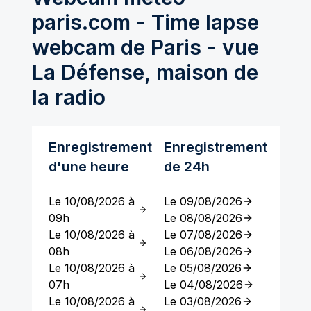
paris.com - Time lapse
webcam de Paris - vue
La Défense, maison de
la radio
Enregistrement
Enregistrement
d'une heure
de 24h
Le 10/08/2026 à
Le 09/08/2026
09h
Le 08/08/2026
Le 10/08/2026 à
Le 07/08/2026
08h
Le 06/08/2026
Le 10/08/2026 à
Le 05/08/2026
07h
Le 04/08/2026
Le 10/08/2026 à
Le 03/08/2026