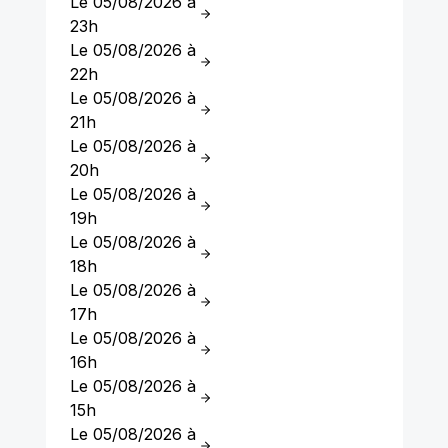
Le 05/08/2026 à
23h
Le 05/08/2026 à
22h
Le 05/08/2026 à
21h
Le 05/08/2026 à
20h
Le 05/08/2026 à
19h
Le 05/08/2026 à
18h
Le 05/08/2026 à
17h
Le 05/08/2026 à
16h
Le 05/08/2026 à
15h
Le 05/08/2026 à