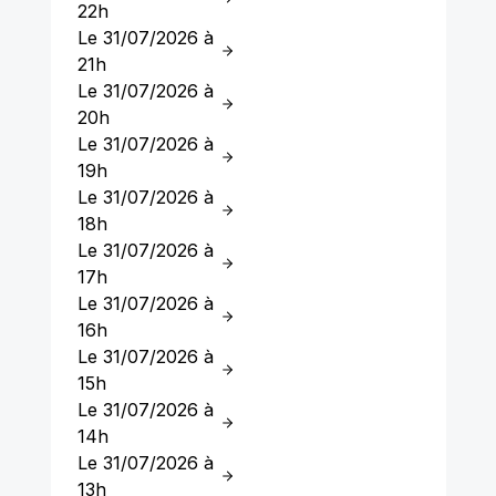
22h
Le 31/07/2026 à
21h
Le 31/07/2026 à
20h
Le 31/07/2026 à
19h
Le 31/07/2026 à
18h
Le 31/07/2026 à
17h
Le 31/07/2026 à
16h
Le 31/07/2026 à
15h
Le 31/07/2026 à
14h
Le 31/07/2026 à
13h