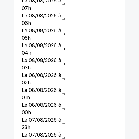
Le 08/08/2026 à
07h
Le 08/08/2026 à
06h
Le 08/08/2026 à
05h
Le 08/08/2026 à
04h
Le 08/08/2026 à
03h
Le 08/08/2026 à
02h
Le 08/08/2026 à
01h
Le 08/08/2026 à
00h
Le 07/08/2026 à
23h
Le 07/08/2026 à