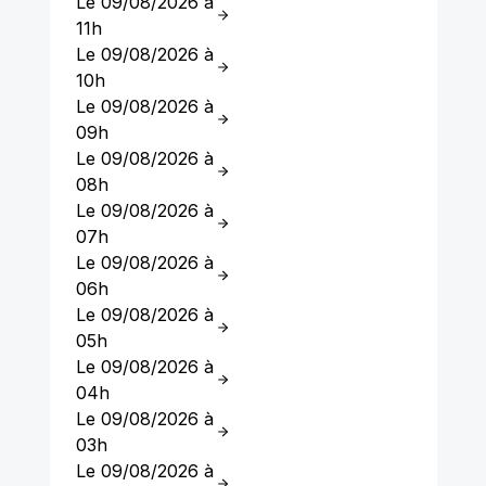
Le 09/08/2026 à
11h
Le 09/08/2026 à
10h
Le 09/08/2026 à
09h
Le 09/08/2026 à
08h
Le 09/08/2026 à
07h
Le 09/08/2026 à
06h
Le 09/08/2026 à
05h
Le 09/08/2026 à
04h
Le 09/08/2026 à
03h
Le 09/08/2026 à