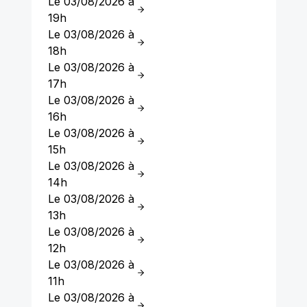
Le 03/08/2026 à
19h
Le 03/08/2026 à
18h
Le 03/08/2026 à
17h
Le 03/08/2026 à
16h
Le 03/08/2026 à
15h
Le 03/08/2026 à
14h
Le 03/08/2026 à
13h
Le 03/08/2026 à
12h
Le 03/08/2026 à
11h
Le 03/08/2026 à