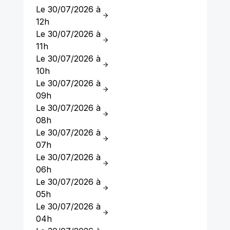
Le 30/07/2026 à
12h
Le 30/07/2026 à
11h
Le 30/07/2026 à
10h
Le 30/07/2026 à
09h
Le 30/07/2026 à
08h
Le 30/07/2026 à
07h
Le 30/07/2026 à
06h
Le 30/07/2026 à
05h
Le 30/07/2026 à
04h