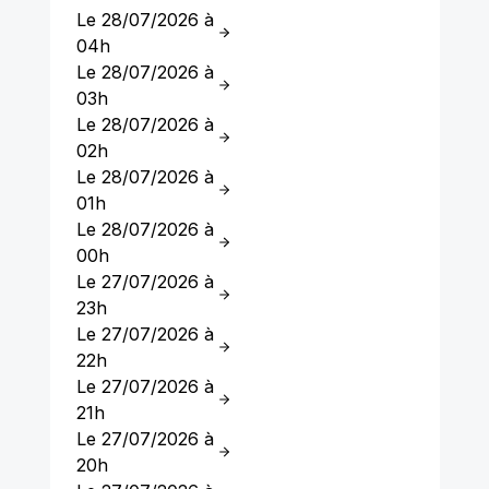
Le 28/07/2026 à
04h
Le 28/07/2026 à
03h
Le 28/07/2026 à
02h
Le 28/07/2026 à
01h
Le 28/07/2026 à
00h
Le 27/07/2026 à
23h
Le 27/07/2026 à
22h
Le 27/07/2026 à
21h
Le 27/07/2026 à
20h