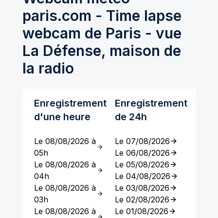
paris.com - Time lapse
webcam de Paris - vue
La Défense, maison de
la radio
Enregistrement
Enregistrement
d'une heure
de 24h
Le 08/08/2026 à
Le 07/08/2026
05h
Le 06/08/2026
Le 08/08/2026 à
Le 05/08/2026
04h
Le 04/08/2026
Le 08/08/2026 à
Le 03/08/2026
03h
Le 02/08/2026
Le 08/08/2026 à
Le 01/08/2026