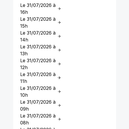
Le 31/07/2026 à
16h
Le 31/07/2026 à
15h
Le 31/07/2026 à
14h
Le 31/07/2026 à
13h
Le 31/07/2026 à
12h
Le 31/07/2026 à
11h
Le 31/07/2026 à
10h
Le 31/07/2026 à
09h
Le 31/07/2026 à
08h