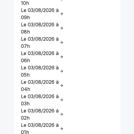
10h
Le 03/08/2026 à
09h
Le 03/08/2026 à
08h
Le 03/08/2026 à
07h
Le 03/08/2026 à
06h
Le 03/08/2026 à
05h
Le 03/08/2026 à
04h
Le 03/08/2026 à
03h
Le 03/08/2026 à
02h
Le 03/08/2026 à
01h