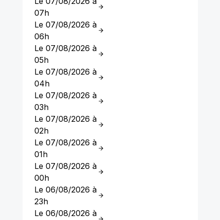
Le 07/08/2026 à
07h
Le 07/08/2026 à
06h
Le 07/08/2026 à
05h
Le 07/08/2026 à
04h
Le 07/08/2026 à
03h
Le 07/08/2026 à
02h
Le 07/08/2026 à
01h
Le 07/08/2026 à
00h
Le 06/08/2026 à
23h
Le 06/08/2026 à