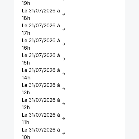
19h
Le 31/07/2026 à
18h
Le 31/07/2026 à
17h
Le 31/07/2026 à
16h
Le 31/07/2026 à
15h
Le 31/07/2026 à
14h
Le 31/07/2026 à
13h
Le 31/07/2026 à
12h
Le 31/07/2026 à
11h
Le 31/07/2026 à
10h