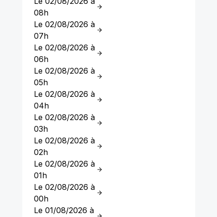
Le 02/08/2026 à
08h
Le 02/08/2026 à
07h
Le 02/08/2026 à
06h
Le 02/08/2026 à
05h
Le 02/08/2026 à
04h
Le 02/08/2026 à
03h
Le 02/08/2026 à
02h
Le 02/08/2026 à
01h
Le 02/08/2026 à
00h
Le 01/08/2026 à