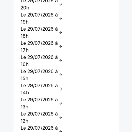
Le 29/07/2026 à
20h
Le 29/07/2026 à
19h
Le 29/07/2026 à
18h
Le 29/07/2026 à
17h
Le 29/07/2026 à
16h
Le 29/07/2026 à
15h
Le 29/07/2026 à
14h
Le 29/07/2026 à
13h
Le 29/07/2026 à
12h
Le 29/07/2026 à