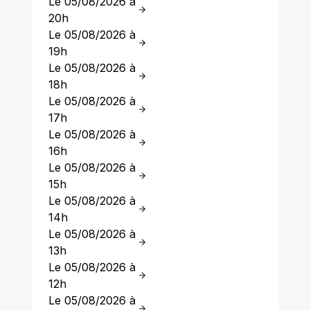
Le 05/08/2026 à
20h
Le 05/08/2026 à
19h
Le 05/08/2026 à
18h
Le 05/08/2026 à
17h
Le 05/08/2026 à
16h
Le 05/08/2026 à
15h
Le 05/08/2026 à
14h
Le 05/08/2026 à
13h
Le 05/08/2026 à
12h
Le 05/08/2026 à