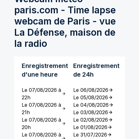
paris.com - Time lapse
webcam de Paris - vue
La Défense, maison de
la radio
Enregistrement
Enregistrement
d'une heure
de 24h
Le 07/08/2026 à
Le 06/08/2026
22h
Le 05/08/2026
Le 07/08/2026 à
Le 04/08/2026
21h
Le 03/08/2026
Le 07/08/2026 à
Le 02/08/2026
20h
Le 01/08/2026
Le 07/08/2026 à
Le 31/07/2026