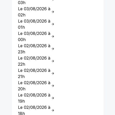
03h
Le 03/08/2026 à
02h
Le 03/08/2026 à
01h
Le 03/08/2026 à
00h
Le 02/08/2026 à
23h
Le 02/08/2026 à
22h
Le 02/08/2026 à
21h
Le 02/08/2026 à
20h
Le 02/08/2026 à
19h
Le 02/08/2026 à
18h