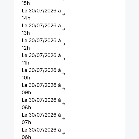
15h
Le 30/07/2026 à
14h
Le 30/07/2026 à
13h
Le 30/07/2026 à
12h
Le 30/07/2026 à
11h
Le 30/07/2026 à
10h
Le 30/07/2026 à
09h
Le 30/07/2026 à
08h
Le 30/07/2026 à
07h
Le 30/07/2026 à
06h