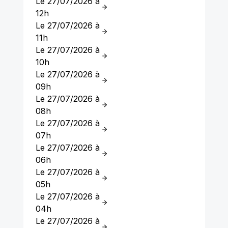
Le 27/07/2026 à
12h
Le 27/07/2026 à
11h
Le 27/07/2026 à
10h
Le 27/07/2026 à
09h
Le 27/07/2026 à
08h
Le 27/07/2026 à
07h
Le 27/07/2026 à
06h
Le 27/07/2026 à
05h
Le 27/07/2026 à
04h
Le 27/07/2026 à