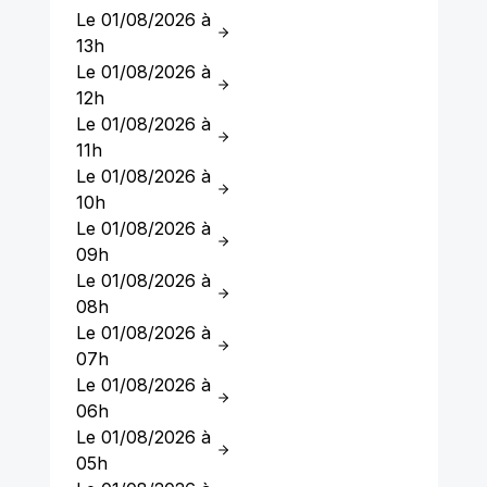
Le 01/08/2026 à
13h
Le 01/08/2026 à
12h
Le 01/08/2026 à
11h
Le 01/08/2026 à
10h
Le 01/08/2026 à
09h
Le 01/08/2026 à
08h
Le 01/08/2026 à
07h
Le 01/08/2026 à
06h
Le 01/08/2026 à
05h