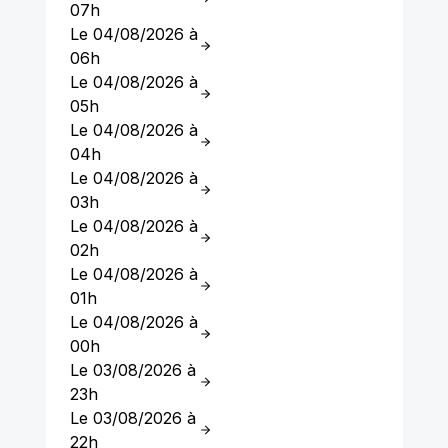
07h
Le 04/08/2026 à
06h
Le 04/08/2026 à
05h
Le 04/08/2026 à
04h
Le 04/08/2026 à
03h
Le 04/08/2026 à
02h
Le 04/08/2026 à
01h
Le 04/08/2026 à
00h
Le 03/08/2026 à
23h
Le 03/08/2026 à
22h