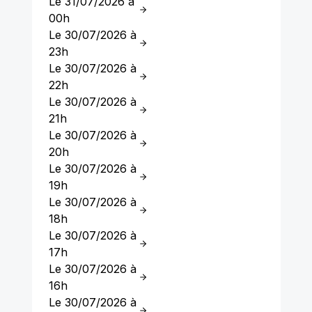
Le 31/07/2026 à
00h
Le 30/07/2026 à
23h
Le 30/07/2026 à
22h
Le 30/07/2026 à
21h
Le 30/07/2026 à
20h
Le 30/07/2026 à
19h
Le 30/07/2026 à
18h
Le 30/07/2026 à
17h
Le 30/07/2026 à
16h
Le 30/07/2026 à