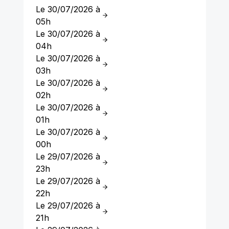
Le 30/07/2026 à
05h
Le 30/07/2026 à
04h
Le 30/07/2026 à
03h
Le 30/07/2026 à
02h
Le 30/07/2026 à
01h
Le 30/07/2026 à
00h
Le 29/07/2026 à
23h
Le 29/07/2026 à
22h
Le 29/07/2026 à
21h