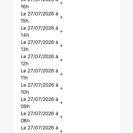
16h
Le 27/07/2026 à
15h
Le 27/07/2026 à
14h
Le 27/07/2026 à
13h
Le 27/07/2026 à
12h
Le 27/07/2026 à
11h
Le 27/07/2026 à
10h
Le 27/07/2026 à
09h
Le 27/07/2026 à
08h
Le 27/07/2026 à