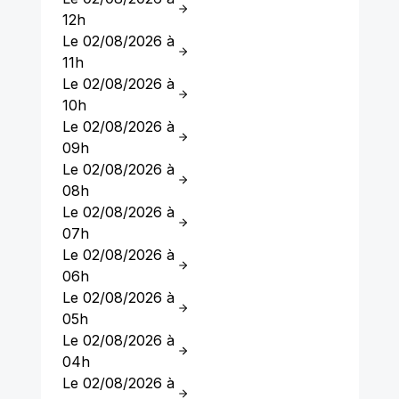
12h
Le 02/08/2026 à
11h
Le 02/08/2026 à
10h
Le 02/08/2026 à
09h
Le 02/08/2026 à
08h
Le 02/08/2026 à
07h
Le 02/08/2026 à
06h
Le 02/08/2026 à
05h
Le 02/08/2026 à
04h
Le 02/08/2026 à