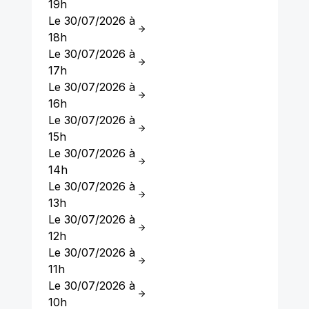
19h
Le 30/07/2026 à
18h
Le 30/07/2026 à
17h
Le 30/07/2026 à
16h
Le 30/07/2026 à
15h
Le 30/07/2026 à
14h
Le 30/07/2026 à
13h
Le 30/07/2026 à
12h
Le 30/07/2026 à
11h
Le 30/07/2026 à
10h