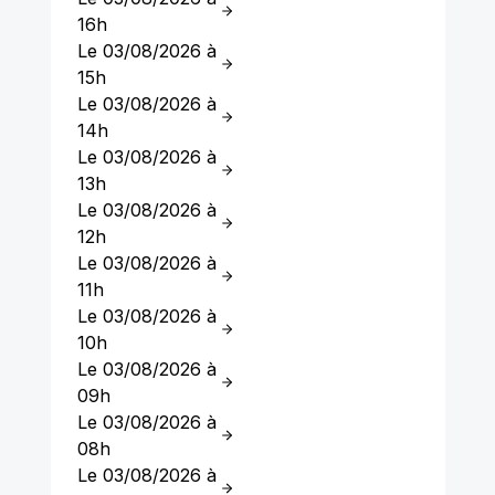
16h
Le 03/08/2026 à
15h
Le 03/08/2026 à
14h
Le 03/08/2026 à
13h
Le 03/08/2026 à
12h
Le 03/08/2026 à
11h
Le 03/08/2026 à
10h
Le 03/08/2026 à
09h
Le 03/08/2026 à
08h
Le 03/08/2026 à