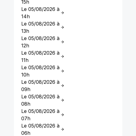
15h
Le 05/08/2026 à
14h
Le 05/08/2026 à
13h
Le 05/08/2026 à
12h
Le 05/08/2026 à
11h
Le 05/08/2026 à
10h
Le 05/08/2026 à
09h
Le 05/08/2026 à
08h
Le 05/08/2026 à
07h
Le 05/08/2026 à
06h