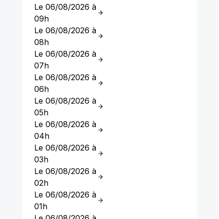
Le 06/08/2026 à
09h
Le 06/08/2026 à
08h
Le 06/08/2026 à
07h
Le 06/08/2026 à
06h
Le 06/08/2026 à
05h
Le 06/08/2026 à
04h
Le 06/08/2026 à
03h
Le 06/08/2026 à
02h
Le 06/08/2026 à
01h
Le 06/08/2026 à