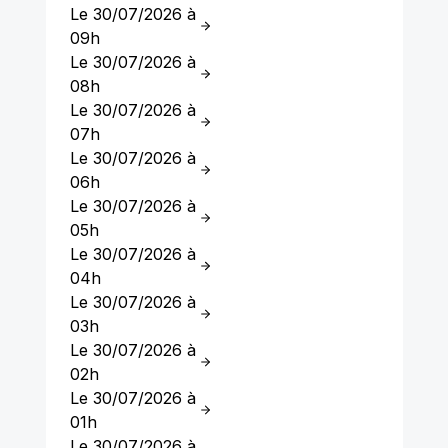
Le 30/07/2026 à
09h
Le 30/07/2026 à
08h
Le 30/07/2026 à
07h
Le 30/07/2026 à
06h
Le 30/07/2026 à
05h
Le 30/07/2026 à
04h
Le 30/07/2026 à
03h
Le 30/07/2026 à
02h
Le 30/07/2026 à
01h
Le 30/07/2026 à