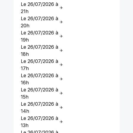
Le 26/07/2026 à
21h
Le 26/07/2026 à
20h
Le 26/07/2026 à
19h
Le 26/07/2026 à
18h
Le 26/07/2026 à
17h
Le 26/07/2026 à
16h
Le 26/07/2026 à
15h
Le 26/07/2026 à
14h
Le 26/07/2026 à
13h
Le 26/07/2026 à