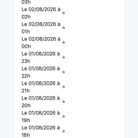
03h
Le 02/08/2026 à
02h
Le 02/08/2026 à
01h
Le 02/08/2026 à
00h
Le 01/08/2026 à
23h
Le 01/08/2026 à
22h
Le 01/08/2026 à
21h
Le 01/08/2026 à
20h
Le 01/08/2026 à
19h
Le 01/08/2026 à
18h