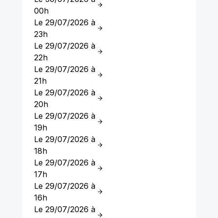
00h
Le 29/07/2026 à
23h
Le 29/07/2026 à
22h
Le 29/07/2026 à
21h
Le 29/07/2026 à
20h
Le 29/07/2026 à
19h
Le 29/07/2026 à
18h
Le 29/07/2026 à
17h
Le 29/07/2026 à
16h
Le 29/07/2026 à