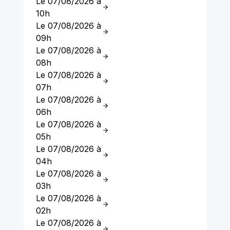
Le 07/08/2026 à
10h
Le 07/08/2026 à
09h
Le 07/08/2026 à
08h
Le 07/08/2026 à
07h
Le 07/08/2026 à
06h
Le 07/08/2026 à
05h
Le 07/08/2026 à
04h
Le 07/08/2026 à
03h
Le 07/08/2026 à
02h
Le 07/08/2026 à