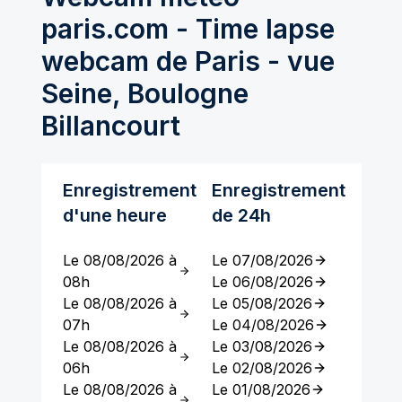
paris.com - Time lapse
webcam de Paris - vue
Seine, Boulogne
Billancourt
Enregistrement
Enregistrement
d'une heure
de 24h
Le 08/08/2026 à
Le 07/08/2026
08h
Le 06/08/2026
Le 08/08/2026 à
Le 05/08/2026
07h
Le 04/08/2026
Le 08/08/2026 à
Le 03/08/2026
06h
Le 02/08/2026
Le 08/08/2026 à
Le 01/08/2026