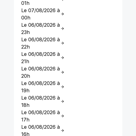
01h
Le 07/08/2026 à
00h
Le 06/08/2026 à
23h
Le 06/08/2026 à
22h
Le 06/08/2026 à
21h
Le 06/08/2026 à
20h
Le 06/08/2026 à
19h
Le 06/08/2026 à
18h
Le 06/08/2026 à
17h
Le 06/08/2026 à
16h