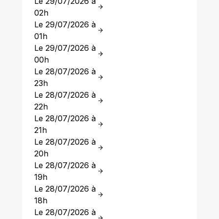
Le 29/07/2026 à
02h
Le 29/07/2026 à
01h
Le 29/07/2026 à
00h
Le 28/07/2026 à
23h
Le 28/07/2026 à
22h
Le 28/07/2026 à
21h
Le 28/07/2026 à
20h
Le 28/07/2026 à
19h
Le 28/07/2026 à
18h
Le 28/07/2026 à