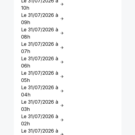
Le 31/07/2026 à
10h
Le 31/07/2026 à
09h
Le 31/07/2026 à
08h
Le 31/07/2026 à
07h
Le 31/07/2026 à
06h
Le 31/07/2026 à
05h
Le 31/07/2026 à
04h
Le 31/07/2026 à
03h
Le 31/07/2026 à
02h
Le 31/07/2026 à