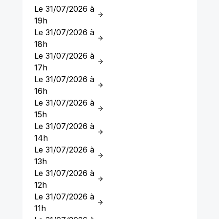
Le 31/07/2026 à
19h
Le 31/07/2026 à
18h
Le 31/07/2026 à
17h
Le 31/07/2026 à
16h
Le 31/07/2026 à
15h
Le 31/07/2026 à
14h
Le 31/07/2026 à
13h
Le 31/07/2026 à
12h
Le 31/07/2026 à
11h