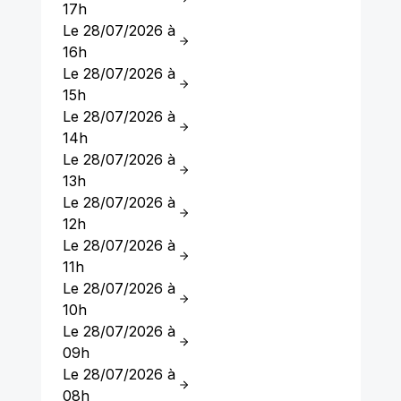
17h
Le 28/07/2026 à
16h
Le 28/07/2026 à
15h
Le 28/07/2026 à
14h
Le 28/07/2026 à
13h
Le 28/07/2026 à
12h
Le 28/07/2026 à
11h
Le 28/07/2026 à
10h
Le 28/07/2026 à
09h
Le 28/07/2026 à
08h