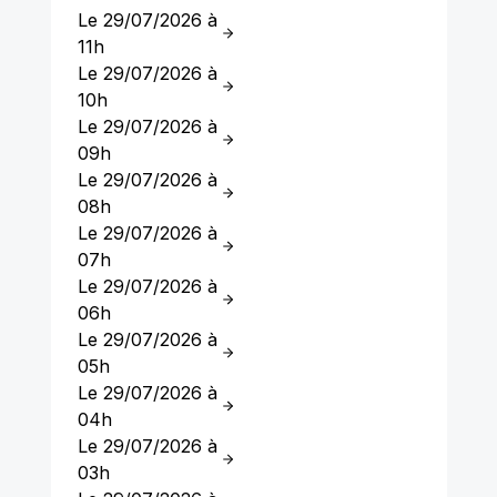
Le 29/07/2026 à
11h
Le 29/07/2026 à
10h
Le 29/07/2026 à
09h
Le 29/07/2026 à
08h
Le 29/07/2026 à
07h
Le 29/07/2026 à
06h
Le 29/07/2026 à
05h
Le 29/07/2026 à
04h
Le 29/07/2026 à
03h