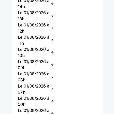
Le 01/08/2026 à
14h
Le 01/08/2026 à
13h
Le 01/08/2026 à
12h
Le 01/08/2026 à
11h
Le 01/08/2026 à
10h
Le 01/08/2026 à
09h
Le 01/08/2026 à
08h
Le 01/08/2026 à
07h
Le 01/08/2026 à
06h
Le 01/08/2026 à