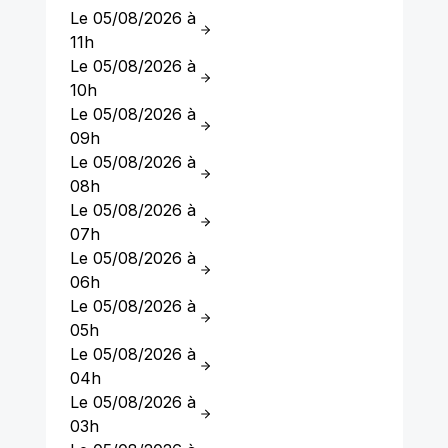
Le 05/08/2026 à
11h
Le 05/08/2026 à
10h
Le 05/08/2026 à
09h
Le 05/08/2026 à
08h
Le 05/08/2026 à
07h
Le 05/08/2026 à
06h
Le 05/08/2026 à
05h
Le 05/08/2026 à
04h
Le 05/08/2026 à
03h