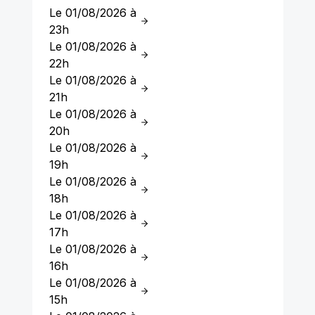
Le 01/08/2026 à
23h
Le 01/08/2026 à
22h
Le 01/08/2026 à
21h
Le 01/08/2026 à
20h
Le 01/08/2026 à
19h
Le 01/08/2026 à
18h
Le 01/08/2026 à
17h
Le 01/08/2026 à
16h
Le 01/08/2026 à
15h