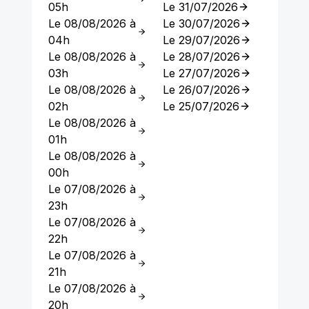
05h
Le 31/07/2026
Le 08/08/2026 à
Le 30/07/2026
04h
Le 29/07/2026
Le 08/08/2026 à
Le 28/07/2026
03h
Le 27/07/2026
Le 08/08/2026 à
Le 26/07/2026
02h
Le 25/07/2026
Le 08/08/2026 à
01h
Le 08/08/2026 à
00h
Le 07/08/2026 à
23h
Le 07/08/2026 à
22h
Le 07/08/2026 à
21h
Le 07/08/2026 à
20h