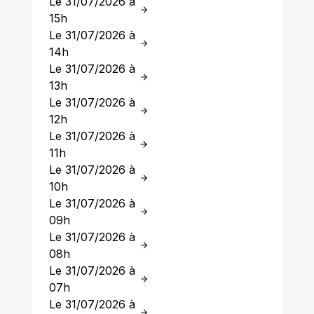
Le 31/07/2026 à
15h
Le 31/07/2026 à
14h
Le 31/07/2026 à
13h
Le 31/07/2026 à
12h
Le 31/07/2026 à
11h
Le 31/07/2026 à
10h
Le 31/07/2026 à
09h
Le 31/07/2026 à
08h
Le 31/07/2026 à
07h
Le 31/07/2026 à