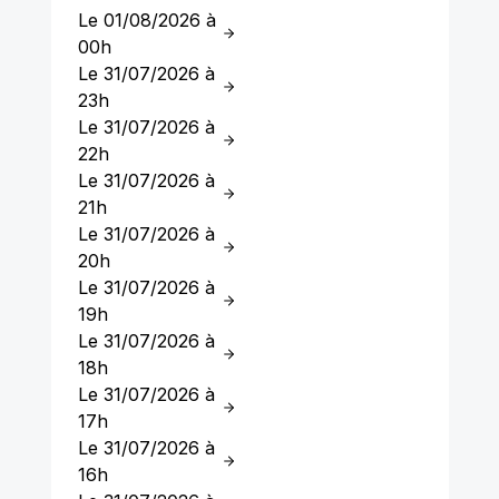
Le 01/08/2026 à
00h
Le 31/07/2026 à
23h
Le 31/07/2026 à
22h
Le 31/07/2026 à
21h
Le 31/07/2026 à
20h
Le 31/07/2026 à
19h
Le 31/07/2026 à
18h
Le 31/07/2026 à
17h
Le 31/07/2026 à
16h