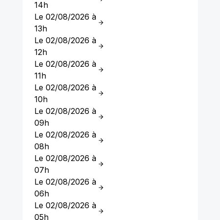
14h
Le 02/08/2026 à
13h
Le 02/08/2026 à
12h
Le 02/08/2026 à
11h
Le 02/08/2026 à
10h
Le 02/08/2026 à
09h
Le 02/08/2026 à
08h
Le 02/08/2026 à
07h
Le 02/08/2026 à
06h
Le 02/08/2026 à
05h