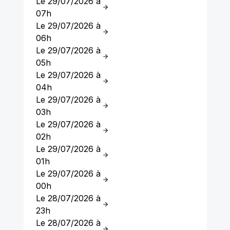
Le 29/07/2026 à
07h
Le 29/07/2026 à
06h
Le 29/07/2026 à
05h
Le 29/07/2026 à
04h
Le 29/07/2026 à
03h
Le 29/07/2026 à
02h
Le 29/07/2026 à
01h
Le 29/07/2026 à
00h
Le 28/07/2026 à
23h
Le 28/07/2026 à