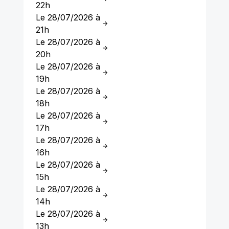
22h
Le 28/07/2026 à
21h
Le 28/07/2026 à
20h
Le 28/07/2026 à
19h
Le 28/07/2026 à
18h
Le 28/07/2026 à
17h
Le 28/07/2026 à
16h
Le 28/07/2026 à
15h
Le 28/07/2026 à
14h
Le 28/07/2026 à
13h