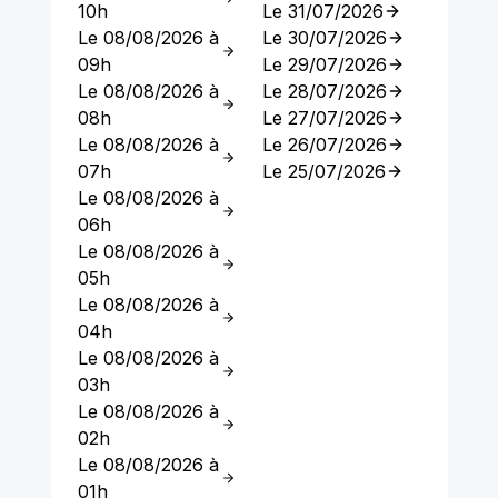
10h
Le 31/07/2026
Le 08/08/2026 à
Le 30/07/2026
09h
Le 29/07/2026
Le 08/08/2026 à
Le 28/07/2026
08h
Le 27/07/2026
Le 08/08/2026 à
Le 26/07/2026
07h
Le 25/07/2026
Le 08/08/2026 à
06h
Le 08/08/2026 à
05h
Le 08/08/2026 à
04h
Le 08/08/2026 à
03h
Le 08/08/2026 à
02h
Le 08/08/2026 à
01h