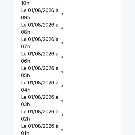
10h
Le 01/08/2026 à
09h
Le 01/08/2026 à
08h
Le 01/08/2026 à
07h
Le 01/08/2026 à
06h
Le 01/08/2026 à
05h
Le 01/08/2026 à
04h
Le 01/08/2026 à
03h
Le 01/08/2026 à
02h
Le 01/08/2026 à
01h