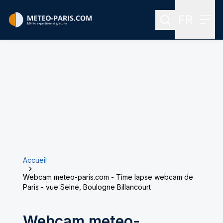
FR
Rechercher
Menu
Menu des
Accueil
Webcam meteo-paris.com - Time lapse webcam de
Paris - vue Seine, Boulogne Billancourt
Webcam meteo-