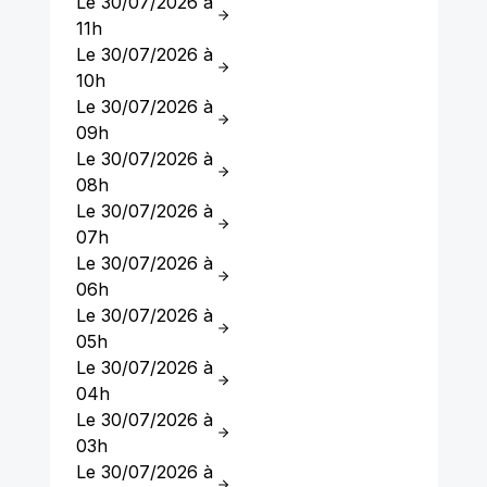
Le 30/07/2026 à
11h
Le 30/07/2026 à
10h
Le 30/07/2026 à
09h
Le 30/07/2026 à
08h
Le 30/07/2026 à
07h
Le 30/07/2026 à
06h
Le 30/07/2026 à
05h
Le 30/07/2026 à
04h
Le 30/07/2026 à
03h
Le 30/07/2026 à