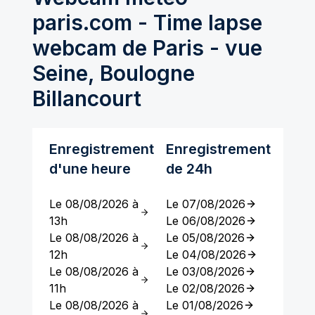
paris.com - Time lapse
webcam de Paris - vue
Seine, Boulogne
Billancourt
Enregistrement
Enregistrement
d'une heure
de 24h
Le 08/08/2026 à
Le 07/08/2026
13h
Le 06/08/2026
Le 08/08/2026 à
Le 05/08/2026
12h
Le 04/08/2026
Le 08/08/2026 à
Le 03/08/2026
11h
Le 02/08/2026
Le 08/08/2026 à
Le 01/08/2026