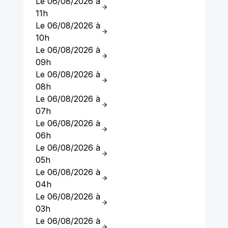
Le 06/08/2026 à
11h
Le 06/08/2026 à
10h
Le 06/08/2026 à
09h
Le 06/08/2026 à
08h
Le 06/08/2026 à
07h
Le 06/08/2026 à
06h
Le 06/08/2026 à
05h
Le 06/08/2026 à
04h
Le 06/08/2026 à
03h
Le 06/08/2026 à