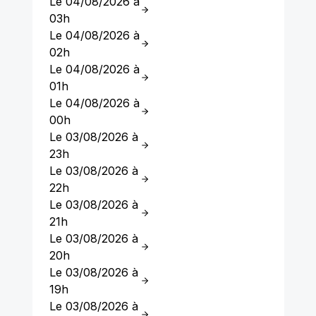
Le 04/08/2026 à
03h
Le 04/08/2026 à
02h
Le 04/08/2026 à
01h
Le 04/08/2026 à
00h
Le 03/08/2026 à
23h
Le 03/08/2026 à
22h
Le 03/08/2026 à
21h
Le 03/08/2026 à
20h
Le 03/08/2026 à
19h
Le 03/08/2026 à