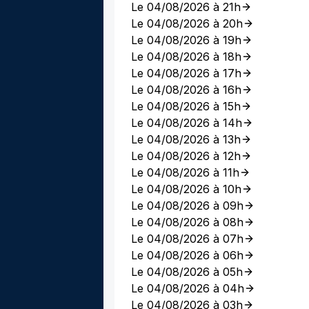
Le 04/08/2026 à 21h
Le 04/08/2026 à 20h
Le 04/08/2026 à 19h
Le 04/08/2026 à 18h
Le 04/08/2026 à 17h
Le 04/08/2026 à 16h
Le 04/08/2026 à 15h
Le 04/08/2026 à 14h
Le 04/08/2026 à 13h
Le 04/08/2026 à 12h
Le 04/08/2026 à 11h
Le 04/08/2026 à 10h
Le 04/08/2026 à 09h
Le 04/08/2026 à 08h
Le 04/08/2026 à 07h
Le 04/08/2026 à 06h
Le 04/08/2026 à 05h
Le 04/08/2026 à 04h
Le 04/08/2026 à 03h