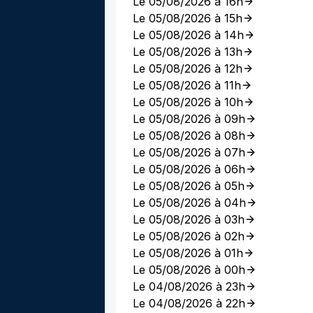
Le 05/08/2026 à 16h
Le 05/08/2026 à 15h
Le 05/08/2026 à 14h
Le 05/08/2026 à 13h
Le 05/08/2026 à 12h
Le 05/08/2026 à 11h
Le 05/08/2026 à 10h
Le 05/08/2026 à 09h
Le 05/08/2026 à 08h
Le 05/08/2026 à 07h
Le 05/08/2026 à 06h
Le 05/08/2026 à 05h
Le 05/08/2026 à 04h
Le 05/08/2026 à 03h
Le 05/08/2026 à 02h
Le 05/08/2026 à 01h
Le 05/08/2026 à 00h
Le 04/08/2026 à 23h
Le 04/08/2026 à 22h