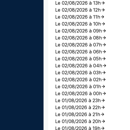
Le 02/08/2026 à 13h
Le 02/08/2026 à 12h
Le 02/08/2026 à 11h
Le 02/08/2026 à 10h
Le 02/08/2026 à 09h
Le 02/08/2026 à 08h
Le 02/08/2026 à 07h
Le 02/08/2026 à 06h
Le 02/08/2026 à 05h
Le 02/08/2026 à 04h
Le 02/08/2026 à 03h
Le 02/08/2026 à 02h
Le 02/08/2026 à 01h
Le 02/08/2026 à 00h
Le 01/08/2026 à 23h
Le 01/08/2026 à 22h
Le 01/08/2026 à 21h
Le 01/08/2026 à 20h
Le 01/08/2026 à 19h