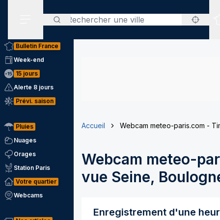
Rechercher
Menu secondaire
Bulletin France
Week-end
15 jours
Alerte 8 jours
Prévi. saison
Accueil
Webcam meteo-paris.com - Tim
Pluies
Nuages
Orages
Webcam meteo-pari
Station Paris
vue Seine, Boulogne
Votre quartier
Webcams
Enregistrement d'une heu