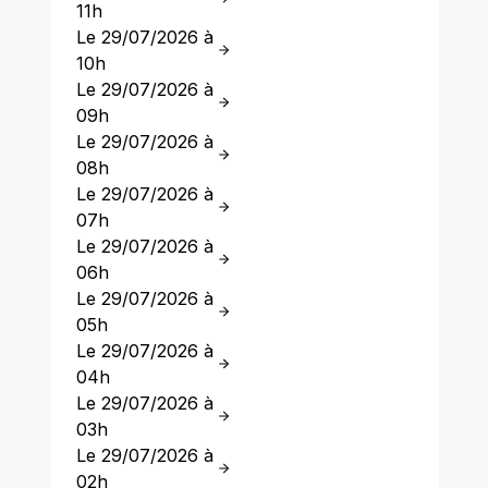
11h
Le 29/07/2026 à
10h
Le 29/07/2026 à
09h
Le 29/07/2026 à
08h
Le 29/07/2026 à
07h
Le 29/07/2026 à
06h
Le 29/07/2026 à
05h
Le 29/07/2026 à
04h
Le 29/07/2026 à
03h
Le 29/07/2026 à
02h