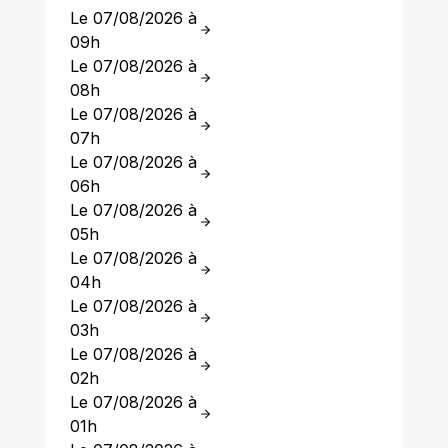
Le 07/08/2026 à
09h
Le 07/08/2026 à
08h
Le 07/08/2026 à
07h
Le 07/08/2026 à
06h
Le 07/08/2026 à
05h
Le 07/08/2026 à
04h
Le 07/08/2026 à
03h
Le 07/08/2026 à
02h
Le 07/08/2026 à
01h