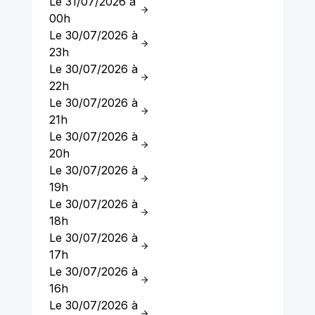
Le 31/07/2026 à
00h
Le 30/07/2026 à
23h
Le 30/07/2026 à
22h
Le 30/07/2026 à
21h
Le 30/07/2026 à
20h
Le 30/07/2026 à
19h
Le 30/07/2026 à
18h
Le 30/07/2026 à
17h
Le 30/07/2026 à
16h
Le 30/07/2026 à