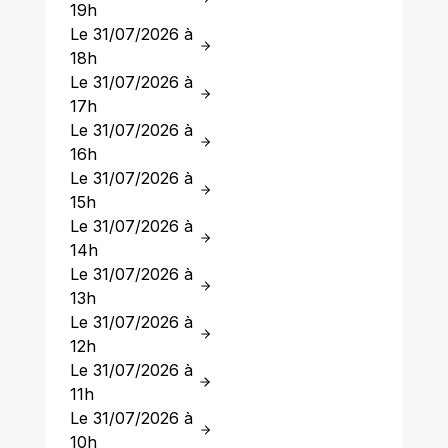
19h
Le 31/07/2026 à
18h
Le 31/07/2026 à
17h
Le 31/07/2026 à
16h
Le 31/07/2026 à
15h
Le 31/07/2026 à
14h
Le 31/07/2026 à
13h
Le 31/07/2026 à
12h
Le 31/07/2026 à
11h
Le 31/07/2026 à
10h