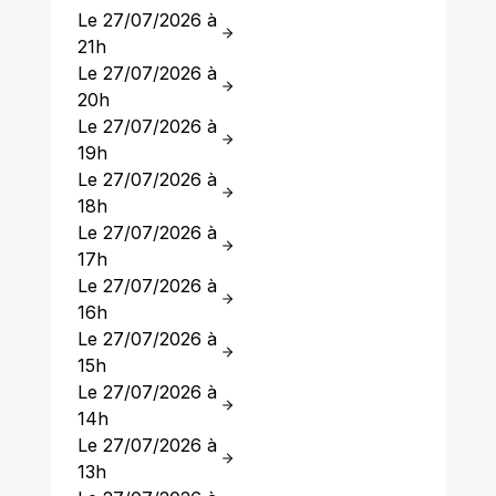
Le 27/07/2026 à
21h
Le 27/07/2026 à
20h
Le 27/07/2026 à
19h
Le 27/07/2026 à
18h
Le 27/07/2026 à
17h
Le 27/07/2026 à
16h
Le 27/07/2026 à
15h
Le 27/07/2026 à
14h
Le 27/07/2026 à
13h