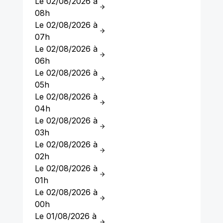
Le 02/08/2026 à
08h
Le 02/08/2026 à
07h
Le 02/08/2026 à
06h
Le 02/08/2026 à
05h
Le 02/08/2026 à
04h
Le 02/08/2026 à
03h
Le 02/08/2026 à
02h
Le 02/08/2026 à
01h
Le 02/08/2026 à
00h
Le 01/08/2026 à