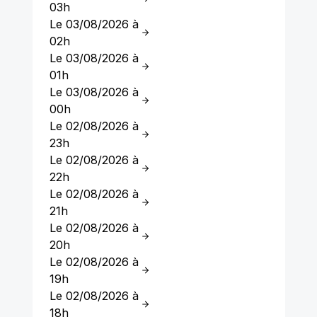
03h
Le 03/08/2026 à
02h
Le 03/08/2026 à
01h
Le 03/08/2026 à
00h
Le 02/08/2026 à
23h
Le 02/08/2026 à
22h
Le 02/08/2026 à
21h
Le 02/08/2026 à
20h
Le 02/08/2026 à
19h
Le 02/08/2026 à
18h