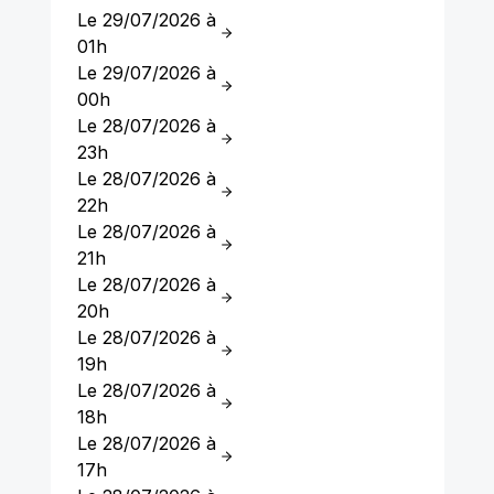
Le 29/07/2026 à
01h
Le 29/07/2026 à
00h
Le 28/07/2026 à
23h
Le 28/07/2026 à
22h
Le 28/07/2026 à
21h
Le 28/07/2026 à
20h
Le 28/07/2026 à
19h
Le 28/07/2026 à
18h
Le 28/07/2026 à
17h