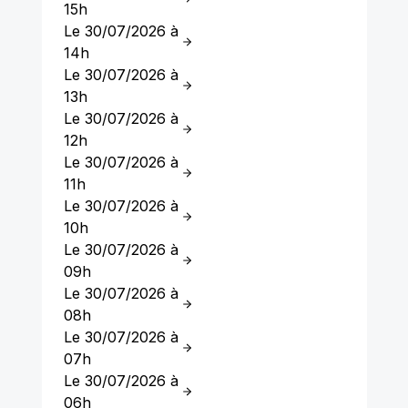
15h
Le 30/07/2026 à
14h
Le 30/07/2026 à
13h
Le 30/07/2026 à
12h
Le 30/07/2026 à
11h
Le 30/07/2026 à
10h
Le 30/07/2026 à
09h
Le 30/07/2026 à
08h
Le 30/07/2026 à
07h
Le 30/07/2026 à
06h