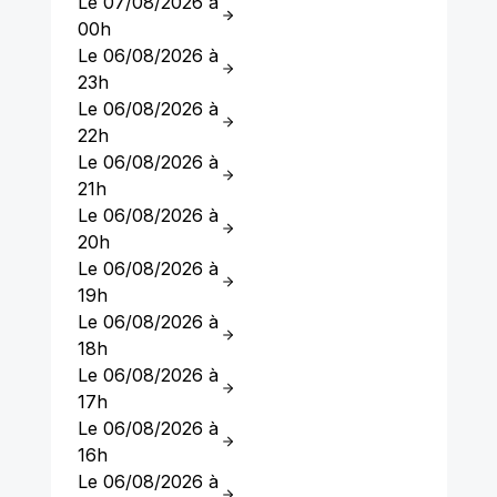
Le 07/08/2026 à
00h
Le 06/08/2026 à
23h
Le 06/08/2026 à
22h
Le 06/08/2026 à
21h
Le 06/08/2026 à
20h
Le 06/08/2026 à
19h
Le 06/08/2026 à
18h
Le 06/08/2026 à
17h
Le 06/08/2026 à
16h
Le 06/08/2026 à