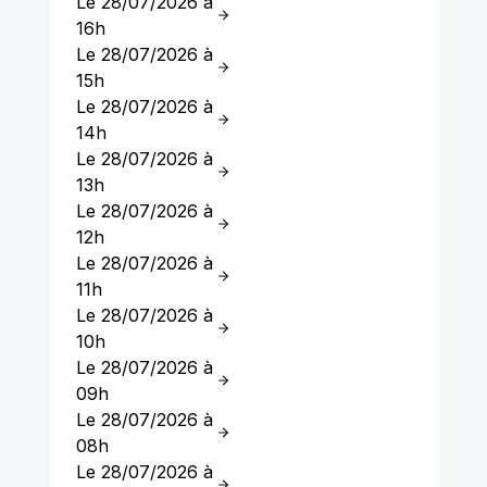
Le 28/07/2026 à
16h
Le 28/07/2026 à
15h
Le 28/07/2026 à
14h
Le 28/07/2026 à
13h
Le 28/07/2026 à
12h
Le 28/07/2026 à
11h
Le 28/07/2026 à
10h
Le 28/07/2026 à
09h
Le 28/07/2026 à
08h
Le 28/07/2026 à