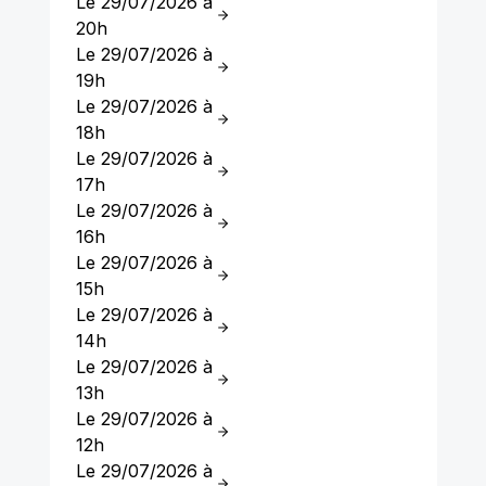
Le 29/07/2026 à
20h
Le 29/07/2026 à
19h
Le 29/07/2026 à
18h
Le 29/07/2026 à
17h
Le 29/07/2026 à
16h
Le 29/07/2026 à
15h
Le 29/07/2026 à
14h
Le 29/07/2026 à
13h
Le 29/07/2026 à
12h
Le 29/07/2026 à