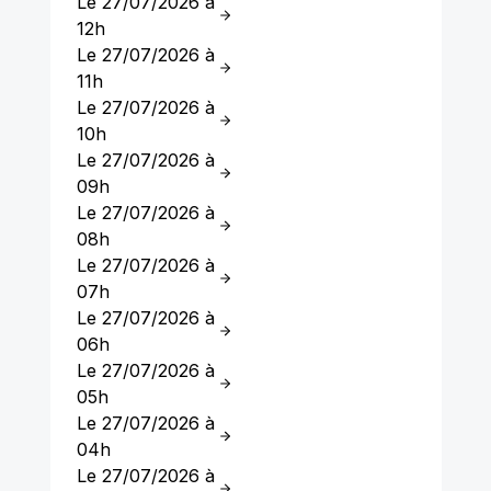
Le 27/07/2026 à
12h
Le 27/07/2026 à
11h
Le 27/07/2026 à
10h
Le 27/07/2026 à
09h
Le 27/07/2026 à
08h
Le 27/07/2026 à
07h
Le 27/07/2026 à
06h
Le 27/07/2026 à
05h
Le 27/07/2026 à
04h
Le 27/07/2026 à