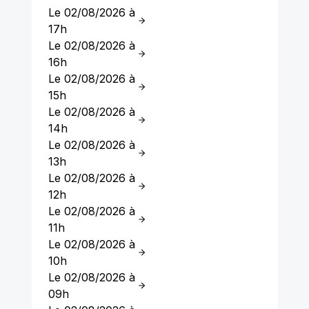
Le 02/08/2026 à
17h
Le 02/08/2026 à
16h
Le 02/08/2026 à
15h
Le 02/08/2026 à
14h
Le 02/08/2026 à
13h
Le 02/08/2026 à
12h
Le 02/08/2026 à
11h
Le 02/08/2026 à
10h
Le 02/08/2026 à
09h