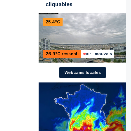
cliquables
25.4°C
26.9°C ressenti
air : mauvais
Webcams locales