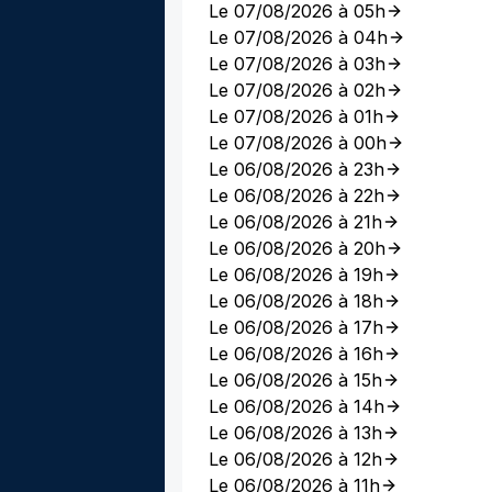
Le 07/08/2026 à 05h
Le 07/08/2026 à 04h
Le 07/08/2026 à 03h
Le 07/08/2026 à 02h
Le 07/08/2026 à 01h
Le 07/08/2026 à 00h
Le 06/08/2026 à 23h
Le 06/08/2026 à 22h
Le 06/08/2026 à 21h
Le 06/08/2026 à 20h
Le 06/08/2026 à 19h
Le 06/08/2026 à 18h
Le 06/08/2026 à 17h
Le 06/08/2026 à 16h
Le 06/08/2026 à 15h
Le 06/08/2026 à 14h
Le 06/08/2026 à 13h
Le 06/08/2026 à 12h
Le 06/08/2026 à 11h