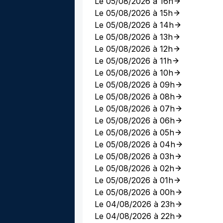
Le 05/08/2026 à 16h
Le 05/08/2026 à 15h
Le 05/08/2026 à 14h
Le 05/08/2026 à 13h
Le 05/08/2026 à 12h
Le 05/08/2026 à 11h
Le 05/08/2026 à 10h
Le 05/08/2026 à 09h
Le 05/08/2026 à 08h
Le 05/08/2026 à 07h
Le 05/08/2026 à 06h
Le 05/08/2026 à 05h
Le 05/08/2026 à 04h
Le 05/08/2026 à 03h
Le 05/08/2026 à 02h
Le 05/08/2026 à 01h
Le 05/08/2026 à 00h
Le 04/08/2026 à 23h
Le 04/08/2026 à 22h