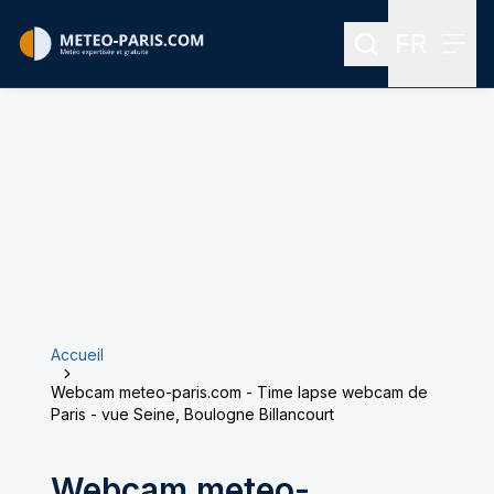
FR
Rechercher
Menu
Menu des
Accueil
Webcam meteo-paris.com - Time lapse webcam de
Paris - vue Seine, Boulogne Billancourt
Webcam meteo-