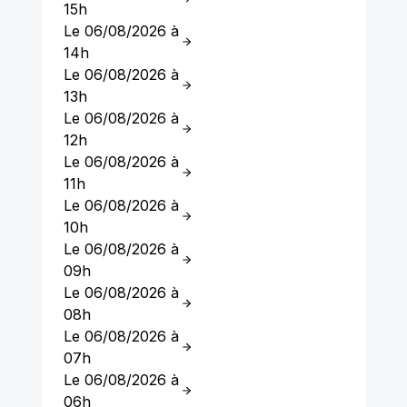
15h
Le 06/08/2026 à
14h
Le 06/08/2026 à
13h
Le 06/08/2026 à
12h
Le 06/08/2026 à
11h
Le 06/08/2026 à
10h
Le 06/08/2026 à
09h
Le 06/08/2026 à
08h
Le 06/08/2026 à
07h
Le 06/08/2026 à
06h