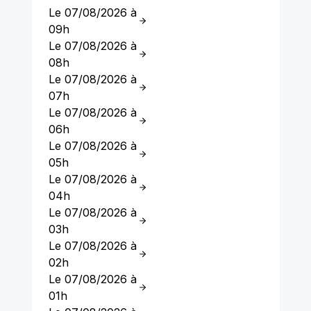
Le 07/08/2026 à
09h
Le 07/08/2026 à
08h
Le 07/08/2026 à
07h
Le 07/08/2026 à
06h
Le 07/08/2026 à
05h
Le 07/08/2026 à
04h
Le 07/08/2026 à
03h
Le 07/08/2026 à
02h
Le 07/08/2026 à
01h