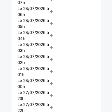
07h
Le 28/07/2026 à
06h
Le 28/07/2026 à
05h
Le 28/07/2026 à
04h
Le 28/07/2026 à
03h
Le 28/07/2026 à
02h
Le 28/07/2026 à
01h
Le 28/07/2026 à
00h
Le 27/07/2026 à
23h
Le 27/07/2026 à
22h