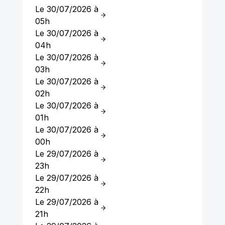
Le 30/07/2026 à
05h
Le 30/07/2026 à
04h
Le 30/07/2026 à
03h
Le 30/07/2026 à
02h
Le 30/07/2026 à
01h
Le 30/07/2026 à
00h
Le 29/07/2026 à
23h
Le 29/07/2026 à
22h
Le 29/07/2026 à
21h