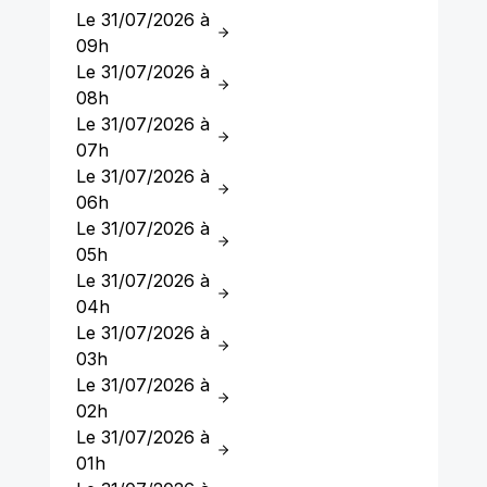
Le 31/07/2026 à
09h
Le 31/07/2026 à
08h
Le 31/07/2026 à
07h
Le 31/07/2026 à
06h
Le 31/07/2026 à
05h
Le 31/07/2026 à
04h
Le 31/07/2026 à
03h
Le 31/07/2026 à
02h
Le 31/07/2026 à
01h