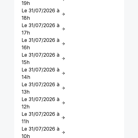
19h
Le 31/07/2026 à
18h
Le 31/07/2026 à
17h
Le 31/07/2026 à
16h
Le 31/07/2026 à
15h
Le 31/07/2026 à
14h
Le 31/07/2026 à
13h
Le 31/07/2026 à
12h
Le 31/07/2026 à
11h
Le 31/07/2026 à
10h