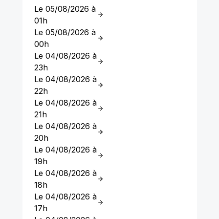
Le 05/08/2026 à
01h
Le 05/08/2026 à
00h
Le 04/08/2026 à
23h
Le 04/08/2026 à
22h
Le 04/08/2026 à
21h
Le 04/08/2026 à
20h
Le 04/08/2026 à
19h
Le 04/08/2026 à
18h
Le 04/08/2026 à
17h