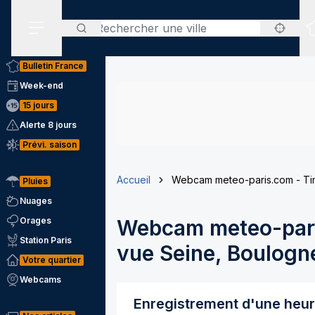
Rechercher
Menu secondaire
Bulletin France
Week-end
15 jours
Alerte 8 jours
Prévi. saison
Accueil
Webcam meteo-paris.com - Tim
Pluies
Nuages
Orages
Webcam meteo-pari
Station Paris
vue Seine, Boulogne
Votre quartier
Webcams
Enregistrement d'une heu