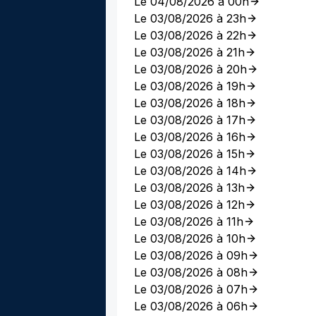
Le 04/08/2026 à 00h
Le 03/08/2026 à 23h
Le 03/08/2026 à 22h
Le 03/08/2026 à 21h
Le 03/08/2026 à 20h
Le 03/08/2026 à 19h
Le 03/08/2026 à 18h
Le 03/08/2026 à 17h
Le 03/08/2026 à 16h
Le 03/08/2026 à 15h
Le 03/08/2026 à 14h
Le 03/08/2026 à 13h
Le 03/08/2026 à 12h
Le 03/08/2026 à 11h
Le 03/08/2026 à 10h
Le 03/08/2026 à 09h
Le 03/08/2026 à 08h
Le 03/08/2026 à 07h
Le 03/08/2026 à 06h