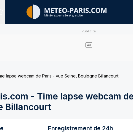
Sites expertisés
e lapse webcam de Paris - vue Seine, Boulogne Billancourt
s.com - Time lapse webcam de 
 Billancourt
re
Enregistrement de 24h