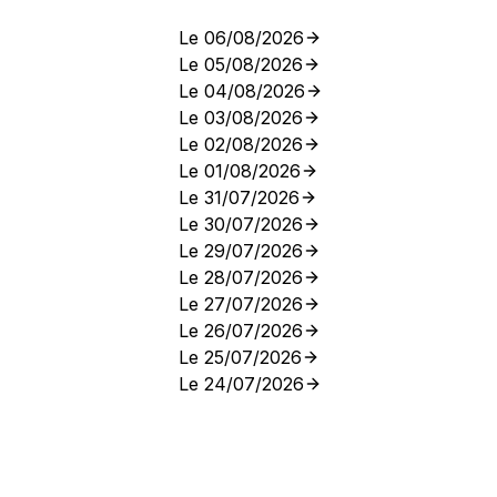
Le 06/08/2026
Le 05/08/2026
Le 04/08/2026
Le 03/08/2026
Le 02/08/2026
Le 01/08/2026
Le 31/07/2026
Le 30/07/2026
Le 29/07/2026
Le 28/07/2026
Le 27/07/2026
Le 26/07/2026
Le 25/07/2026
Le 24/07/2026