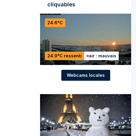
cliquables
24.6°C
24.9°C ressenti
air : mauvais
Webcams locales