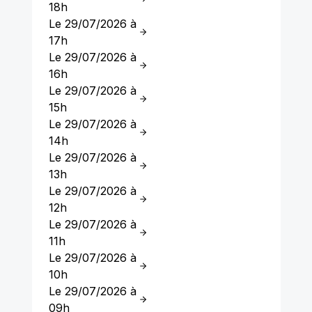
18h
Le 29/07/2026 à
17h
Le 29/07/2026 à
16h
Le 29/07/2026 à
15h
Le 29/07/2026 à
14h
Le 29/07/2026 à
13h
Le 29/07/2026 à
12h
Le 29/07/2026 à
11h
Le 29/07/2026 à
10h
Le 29/07/2026 à
09h