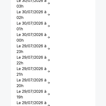
Le 30/07/2026 à
03h
Le 30/07/2026 à
02h
Le 30/07/2026 à
01h
Le 30/07/2026 à
00h
Le 29/07/2026 à
23h
Le 29/07/2026 à
22h
Le 29/07/2026 à
21h
Le 29/07/2026 à
20h
Le 29/07/2026 à
19h
Le 29/07/2026 à