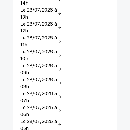
14h
Le 28/07/2026 à
13h
Le 28/07/2026 à
12h
Le 28/07/2026 à
11h
Le 28/07/2026 à
10h
Le 28/07/2026 à
09h
Le 28/07/2026 à
08h
Le 28/07/2026 à
07h
Le 28/07/2026 à
06h
Le 28/07/2026 à
05h