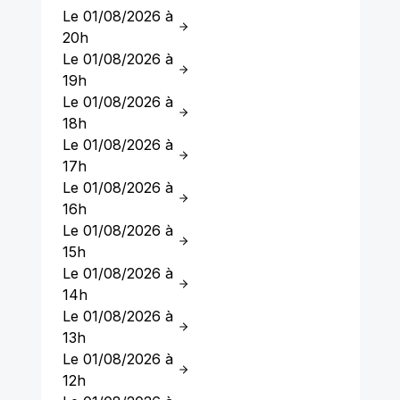
Le 01/08/2026 à
20h
Le 01/08/2026 à
19h
Le 01/08/2026 à
18h
Le 01/08/2026 à
17h
Le 01/08/2026 à
16h
Le 01/08/2026 à
15h
Le 01/08/2026 à
14h
Le 01/08/2026 à
13h
Le 01/08/2026 à
12h