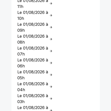
Le 01/08/2026 à
11h
Le 01/08/2026 à
10h
Le 01/08/2026 à
09h
Le 01/08/2026 à
08h
Le 01/08/2026 à
07h
Le 01/08/2026 à
06h
Le 01/08/2026 à
05h
Le 01/08/2026 à
04h
Le 01/08/2026 à
03h
Le 01/08/2026 à