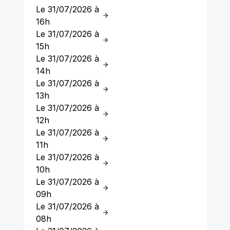
Le 31/07/2026 à
16h
Le 31/07/2026 à
15h
Le 31/07/2026 à
14h
Le 31/07/2026 à
13h
Le 31/07/2026 à
12h
Le 31/07/2026 à
11h
Le 31/07/2026 à
10h
Le 31/07/2026 à
09h
Le 31/07/2026 à
08h