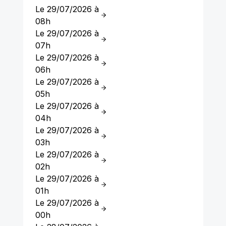
Le 29/07/2026 à
08h
Le 29/07/2026 à
07h
Le 29/07/2026 à
06h
Le 29/07/2026 à
05h
Le 29/07/2026 à
04h
Le 29/07/2026 à
03h
Le 29/07/2026 à
02h
Le 29/07/2026 à
01h
Le 29/07/2026 à
00h