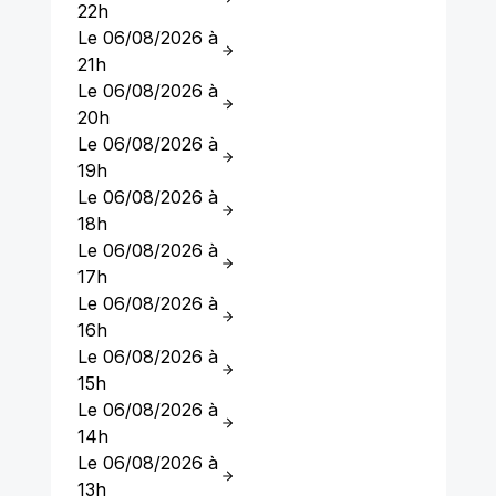
22h
Le 06/08/2026 à
21h
Le 06/08/2026 à
20h
Le 06/08/2026 à
19h
Le 06/08/2026 à
18h
Le 06/08/2026 à
17h
Le 06/08/2026 à
16h
Le 06/08/2026 à
15h
Le 06/08/2026 à
14h
Le 06/08/2026 à
13h