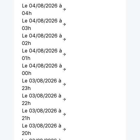
Le 04/08/2026 à
04h
Le 04/08/2026 à
03h
Le 04/08/2026 à
02h
Le 04/08/2026 à
01h
Le 04/08/2026 à
00h
Le 03/08/2026 à
23h
Le 03/08/2026 à
22h
Le 03/08/2026 à
21h
Le 03/08/2026 à
20h