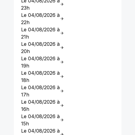
Le 04/08/2026 à
23h
Le 04/08/2026 à
22h
Le 04/08/2026 à
21h
Le 04/08/2026 à
20h
Le 04/08/2026 à
19h
Le 04/08/2026 à
18h
Le 04/08/2026 à
17h
Le 04/08/2026 à
16h
Le 04/08/2026 à
15h
Le 04/08/2026 à