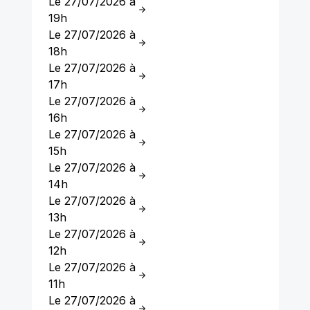
Le 27/07/2026 à
19h
Le 27/07/2026 à
18h
Le 27/07/2026 à
17h
Le 27/07/2026 à
16h
Le 27/07/2026 à
15h
Le 27/07/2026 à
14h
Le 27/07/2026 à
13h
Le 27/07/2026 à
12h
Le 27/07/2026 à
11h
Le 27/07/2026 à