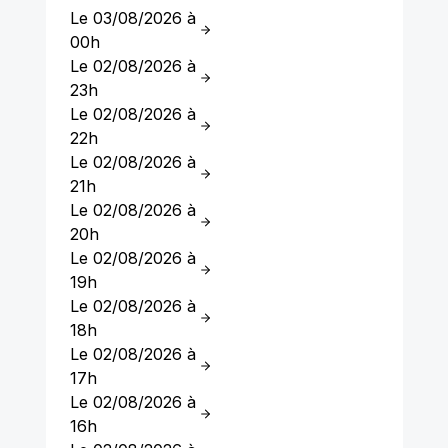
Le 03/08/2026 à
00h
Le 02/08/2026 à
23h
Le 02/08/2026 à
22h
Le 02/08/2026 à
21h
Le 02/08/2026 à
20h
Le 02/08/2026 à
19h
Le 02/08/2026 à
18h
Le 02/08/2026 à
17h
Le 02/08/2026 à
16h