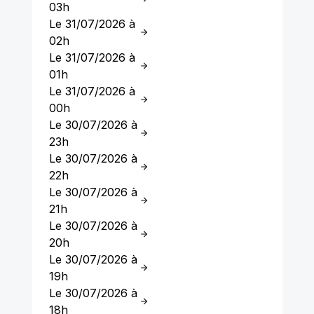
03h
Le 31/07/2026 à
02h
Le 31/07/2026 à
01h
Le 31/07/2026 à
00h
Le 30/07/2026 à
23h
Le 30/07/2026 à
22h
Le 30/07/2026 à
21h
Le 30/07/2026 à
20h
Le 30/07/2026 à
19h
Le 30/07/2026 à
18h