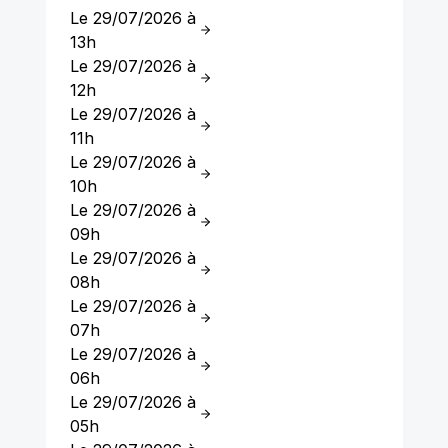
Le 29/07/2026 à
13h
Le 29/07/2026 à
12h
Le 29/07/2026 à
11h
Le 29/07/2026 à
10h
Le 29/07/2026 à
09h
Le 29/07/2026 à
08h
Le 29/07/2026 à
07h
Le 29/07/2026 à
06h
Le 29/07/2026 à
05h