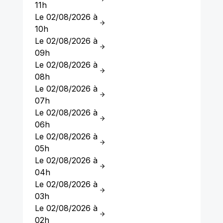
11h
Le 02/08/2026 à
10h
Le 02/08/2026 à
09h
Le 02/08/2026 à
08h
Le 02/08/2026 à
07h
Le 02/08/2026 à
06h
Le 02/08/2026 à
05h
Le 02/08/2026 à
04h
Le 02/08/2026 à
03h
Le 02/08/2026 à
02h