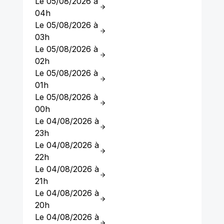
Le 05/08/2026 à
04h
Le 05/08/2026 à
03h
Le 05/08/2026 à
02h
Le 05/08/2026 à
01h
Le 05/08/2026 à
00h
Le 04/08/2026 à
23h
Le 04/08/2026 à
22h
Le 04/08/2026 à
21h
Le 04/08/2026 à
20h
Le 04/08/2026 à