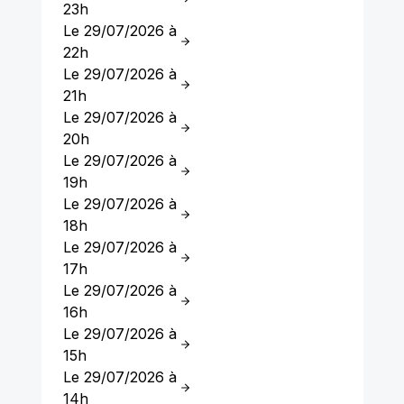
23h
Le 29/07/2026 à
22h
Le 29/07/2026 à
21h
Le 29/07/2026 à
20h
Le 29/07/2026 à
19h
Le 29/07/2026 à
18h
Le 29/07/2026 à
17h
Le 29/07/2026 à
16h
Le 29/07/2026 à
15h
Le 29/07/2026 à
14h