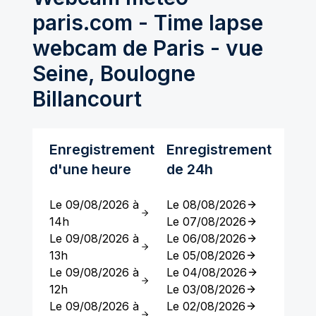
paris.com - Time lapse
webcam de Paris - vue
Seine, Boulogne
Billancourt
Enregistrement
Enregistrement
d'une heure
de 24h
Le 09/08/2026 à
Le 08/08/2026
14h
Le 07/08/2026
Le 09/08/2026 à
Le 06/08/2026
13h
Le 05/08/2026
Le 09/08/2026 à
Le 04/08/2026
12h
Le 03/08/2026
Le 09/08/2026 à
Le 02/08/2026