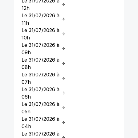
Le 31/07/2026 à
12h
Le 31/07/2026 à
11h
Le 31/07/2026 à
10h
Le 31/07/2026 à
09h
Le 31/07/2026 à
08h
Le 31/07/2026 à
07h
Le 31/07/2026 à
06h
Le 31/07/2026 à
05h
Le 31/07/2026 à
04h
Le 31/07/2026 à