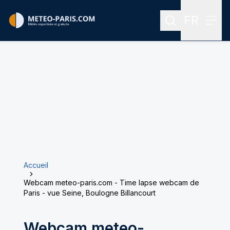
FR
Rechercher
Menu
Menu des
Accueil
Webcam meteo-paris.com - Time lapse webcam de
Paris - vue Seine, Boulogne Billancourt
Webcam meteo-