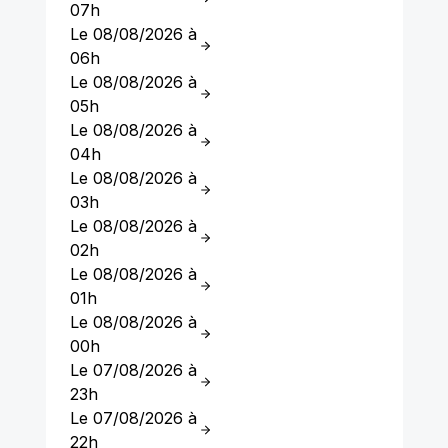
07h
Le 08/08/2026 à
06h
Le 08/08/2026 à
05h
Le 08/08/2026 à
04h
Le 08/08/2026 à
03h
Le 08/08/2026 à
02h
Le 08/08/2026 à
01h
Le 08/08/2026 à
00h
Le 07/08/2026 à
23h
Le 07/08/2026 à
22h