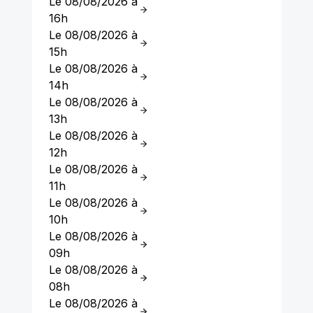
Le 08/08/2026 à
16h
Le 08/08/2026 à
15h
Le 08/08/2026 à
14h
Le 08/08/2026 à
13h
Le 08/08/2026 à
12h
Le 08/08/2026 à
11h
Le 08/08/2026 à
10h
Le 08/08/2026 à
09h
Le 08/08/2026 à
08h
Le 08/08/2026 à