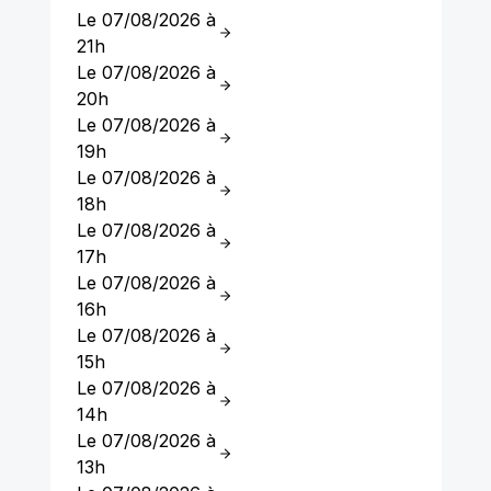
Le 07/08/2026 à
21h
Le 07/08/2026 à
20h
Le 07/08/2026 à
19h
Le 07/08/2026 à
18h
Le 07/08/2026 à
17h
Le 07/08/2026 à
16h
Le 07/08/2026 à
15h
Le 07/08/2026 à
14h
Le 07/08/2026 à
13h