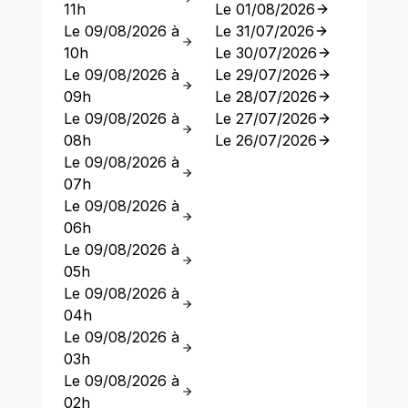
11h
Le 01/08/2026
Le 09/08/2026 à
Le 31/07/2026
10h
Le 30/07/2026
Le 09/08/2026 à
Le 29/07/2026
09h
Le 28/07/2026
Le 09/08/2026 à
Le 27/07/2026
08h
Le 26/07/2026
Le 09/08/2026 à
07h
Le 09/08/2026 à
06h
Le 09/08/2026 à
05h
Le 09/08/2026 à
04h
Le 09/08/2026 à
03h
Le 09/08/2026 à
02h