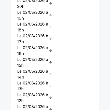
Le 02/08/2026 à
20h
Le 02/08/2026 à
19h
Le 02/08/2026 à
18h
Le 02/08/2026 à
17h
Le 02/08/2026 à
16h
Le 02/08/2026 à
15h
Le 02/08/2026 à
14h
Le 02/08/2026 à
13h
Le 02/08/2026 à
12h
Le 02/08/2026 à