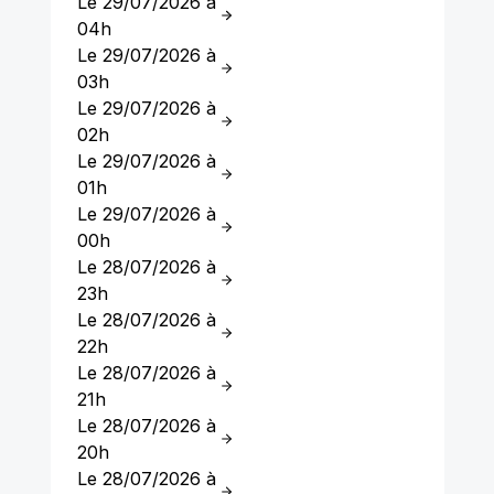
Le 29/07/2026 à
04h
Le 29/07/2026 à
03h
Le 29/07/2026 à
02h
Le 29/07/2026 à
01h
Le 29/07/2026 à
00h
Le 28/07/2026 à
23h
Le 28/07/2026 à
22h
Le 28/07/2026 à
21h
Le 28/07/2026 à
20h
Le 28/07/2026 à