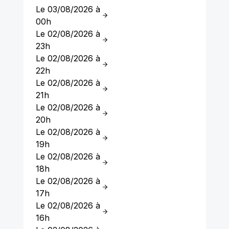
Le 03/08/2026 à
00h
Le 02/08/2026 à
23h
Le 02/08/2026 à
22h
Le 02/08/2026 à
21h
Le 02/08/2026 à
20h
Le 02/08/2026 à
19h
Le 02/08/2026 à
18h
Le 02/08/2026 à
17h
Le 02/08/2026 à
16h