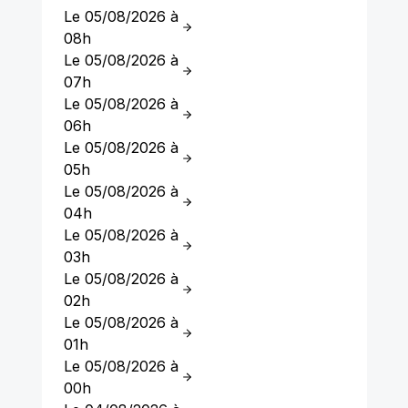
Le 05/08/2026 à
08h
Le 05/08/2026 à
07h
Le 05/08/2026 à
06h
Le 05/08/2026 à
05h
Le 05/08/2026 à
04h
Le 05/08/2026 à
03h
Le 05/08/2026 à
02h
Le 05/08/2026 à
01h
Le 05/08/2026 à
00h