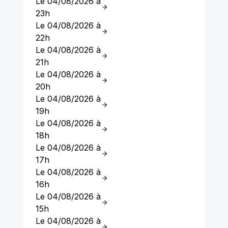
Le 04/08/2026 à
23h
Le 04/08/2026 à
22h
Le 04/08/2026 à
21h
Le 04/08/2026 à
20h
Le 04/08/2026 à
19h
Le 04/08/2026 à
18h
Le 04/08/2026 à
17h
Le 04/08/2026 à
16h
Le 04/08/2026 à
15h
Le 04/08/2026 à