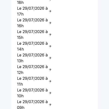
18h
Le 29/07/2026 à
17h
Le 29/07/2026 à
16h
Le 29/07/2026 à
15h
Le 29/07/2026 à
14h
Le 29/07/2026 à
13h
Le 29/07/2026 à
12h
Le 29/07/2026 à
11h
Le 29/07/2026 à
10h
Le 29/07/2026 à
09h