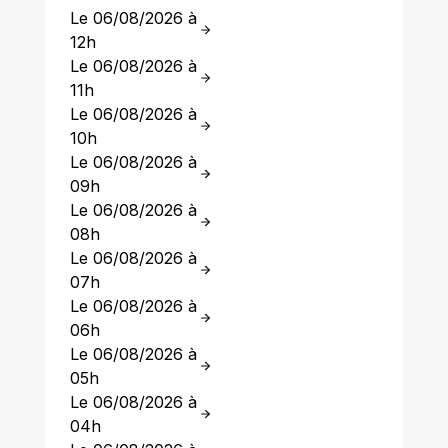
Le 06/08/2026 à
12h
Le 06/08/2026 à
11h
Le 06/08/2026 à
10h
Le 06/08/2026 à
09h
Le 06/08/2026 à
08h
Le 06/08/2026 à
07h
Le 06/08/2026 à
06h
Le 06/08/2026 à
05h
Le 06/08/2026 à
04h