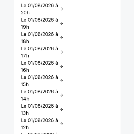
Le 01/08/2026 à
20h
Le 01/08/2026 à
19h
Le 01/08/2026 à
18h
Le 01/08/2026 à
17h
Le 01/08/2026 à
16h
Le 01/08/2026 à
15h
Le 01/08/2026 à
14h
Le 01/08/2026 à
13h
Le 01/08/2026 à
12h