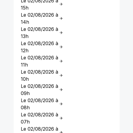
Le 02/08/2026 à
15h
Le 02/08/2026 à
14h
Le 02/08/2026 à
13h
Le 02/08/2026 à
12h
Le 02/08/2026 à
11h
Le 02/08/2026 à
10h
Le 02/08/2026 à
09h
Le 02/08/2026 à
08h
Le 02/08/2026 à
07h
Le 02/08/2026 à