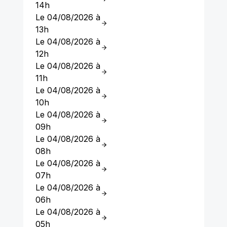
14h
Le 04/08/2026 à
13h
Le 04/08/2026 à
12h
Le 04/08/2026 à
11h
Le 04/08/2026 à
10h
Le 04/08/2026 à
09h
Le 04/08/2026 à
08h
Le 04/08/2026 à
07h
Le 04/08/2026 à
06h
Le 04/08/2026 à
05h