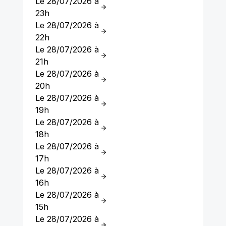
Le 28/07/2026 à
23h
Le 28/07/2026 à
22h
Le 28/07/2026 à
21h
Le 28/07/2026 à
20h
Le 28/07/2026 à
19h
Le 28/07/2026 à
18h
Le 28/07/2026 à
17h
Le 28/07/2026 à
16h
Le 28/07/2026 à
15h
Le 28/07/2026 à