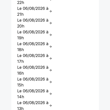
22h
Le 06/08/2026 à
21h
Le 06/08/2026 à
20h
Le 06/08/2026 à
19h
Le 06/08/2026 à
18h
Le 06/08/2026 à
17h
Le 06/08/2026 à
16h
Le 06/08/2026 à
15h
Le 06/08/2026 à
14h
Le 06/08/2026 à
13h