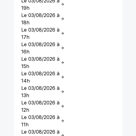
Le 03/08/2026 à
19h
Le 03/08/2026 à
18h
Le 03/08/2026 à
17h
Le 03/08/2026 à
16h
Le 03/08/2026 à
15h
Le 03/08/2026 à
14h
Le 03/08/2026 à
13h
Le 03/08/2026 à
12h
Le 03/08/2026 à
11h
Le 03/08/2026 à