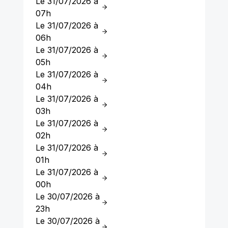
Le 31/07/2026 à
07h
Le 31/07/2026 à
06h
Le 31/07/2026 à
05h
Le 31/07/2026 à
04h
Le 31/07/2026 à
03h
Le 31/07/2026 à
02h
Le 31/07/2026 à
01h
Le 31/07/2026 à
00h
Le 30/07/2026 à
23h
Le 30/07/2026 à