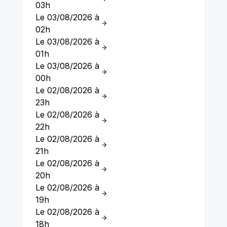
03h
Le 03/08/2026 à
02h
Le 03/08/2026 à
01h
Le 03/08/2026 à
00h
Le 02/08/2026 à
23h
Le 02/08/2026 à
22h
Le 02/08/2026 à
21h
Le 02/08/2026 à
20h
Le 02/08/2026 à
19h
Le 02/08/2026 à
18h