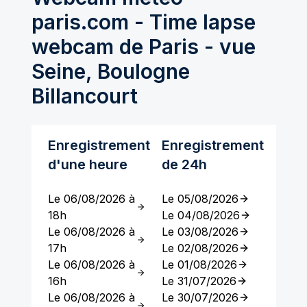
paris.com - Time lapse
webcam de Paris - vue
Seine, Boulogne
Billancourt
Enregistrement
Enregistrement
d'une heure
de 24h
Le 06/08/2026 à
Le 05/08/2026
18h
Le 04/08/2026
Le 06/08/2026 à
Le 03/08/2026
17h
Le 02/08/2026
Le 06/08/2026 à
Le 01/08/2026
16h
Le 31/07/2026
Le 06/08/2026 à
Le 30/07/2026