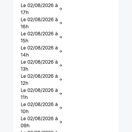
Le 02/08/2026 à
17h
Le 02/08/2026 à
16h
Le 02/08/2026 à
15h
Le 02/08/2026 à
14h
Le 02/08/2026 à
13h
Le 02/08/2026 à
12h
Le 02/08/2026 à
11h
Le 02/08/2026 à
10h
Le 02/08/2026 à
09h