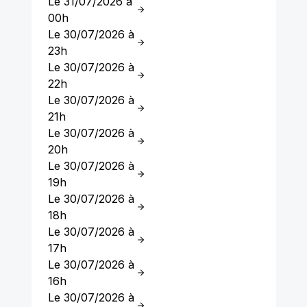
Le 31/07/2026 à
00h
Le 30/07/2026 à
23h
Le 30/07/2026 à
22h
Le 30/07/2026 à
21h
Le 30/07/2026 à
20h
Le 30/07/2026 à
19h
Le 30/07/2026 à
18h
Le 30/07/2026 à
17h
Le 30/07/2026 à
16h
Le 30/07/2026 à