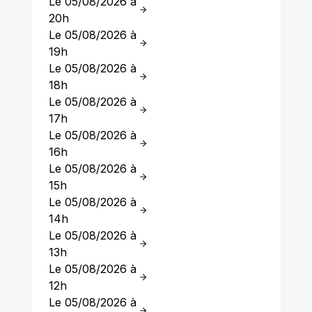
Le 05/08/2026 à
20h
Le 05/08/2026 à
19h
Le 05/08/2026 à
18h
Le 05/08/2026 à
17h
Le 05/08/2026 à
16h
Le 05/08/2026 à
15h
Le 05/08/2026 à
14h
Le 05/08/2026 à
13h
Le 05/08/2026 à
12h
Le 05/08/2026 à