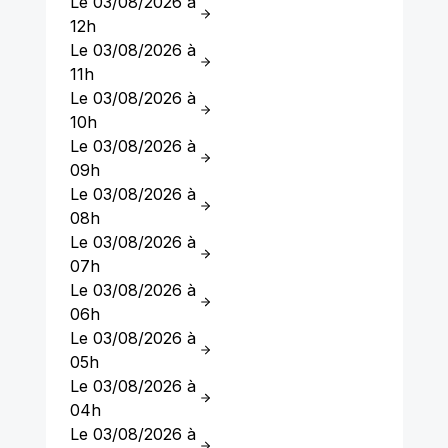
Le 03/08/2026 à
12h
Le 03/08/2026 à
11h
Le 03/08/2026 à
10h
Le 03/08/2026 à
09h
Le 03/08/2026 à
08h
Le 03/08/2026 à
07h
Le 03/08/2026 à
06h
Le 03/08/2026 à
05h
Le 03/08/2026 à
04h
Le 03/08/2026 à