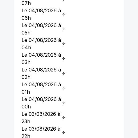
07h
Le 04/08/2026 à
06h
Le 04/08/2026 à
05h
Le 04/08/2026 à
04h
Le 04/08/2026 à
03h
Le 04/08/2026 à
02h
Le 04/08/2026 à
01h
Le 04/08/2026 à
00h
Le 03/08/2026 à
23h
Le 03/08/2026 à
22h