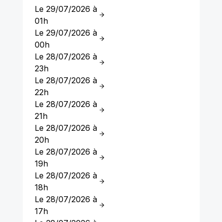
Le 29/07/2026 à
01h
Le 29/07/2026 à
00h
Le 28/07/2026 à
23h
Le 28/07/2026 à
22h
Le 28/07/2026 à
21h
Le 28/07/2026 à
20h
Le 28/07/2026 à
19h
Le 28/07/2026 à
18h
Le 28/07/2026 à
17h