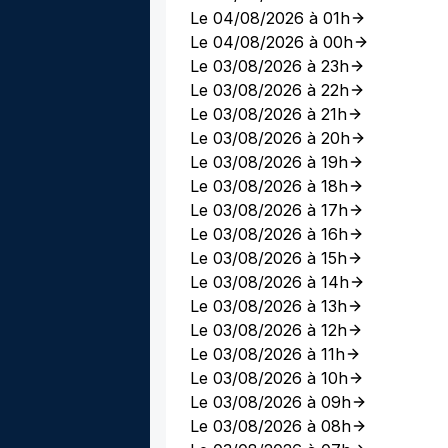
Le 04/08/2026 à 01h
Le 04/08/2026 à 00h
Le 03/08/2026 à 23h
Le 03/08/2026 à 22h
Le 03/08/2026 à 21h
Le 03/08/2026 à 20h
Le 03/08/2026 à 19h
Le 03/08/2026 à 18h
Le 03/08/2026 à 17h
Le 03/08/2026 à 16h
Le 03/08/2026 à 15h
Le 03/08/2026 à 14h
Le 03/08/2026 à 13h
Le 03/08/2026 à 12h
Le 03/08/2026 à 11h
Le 03/08/2026 à 10h
Le 03/08/2026 à 09h
Le 03/08/2026 à 08h