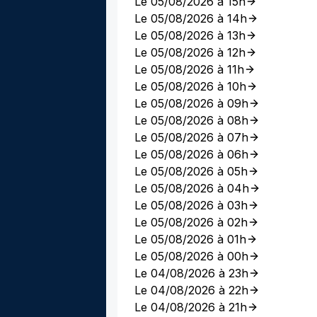
Le 05/08/2026 à 15h
Le 05/08/2026 à 14h
Le 05/08/2026 à 13h
Le 05/08/2026 à 12h
Le 05/08/2026 à 11h
Le 05/08/2026 à 10h
Le 05/08/2026 à 09h
Le 05/08/2026 à 08h
Le 05/08/2026 à 07h
Le 05/08/2026 à 06h
Le 05/08/2026 à 05h
Le 05/08/2026 à 04h
Le 05/08/2026 à 03h
Le 05/08/2026 à 02h
Le 05/08/2026 à 01h
Le 05/08/2026 à 00h
Le 04/08/2026 à 23h
Le 04/08/2026 à 22h
Le 04/08/2026 à 21h