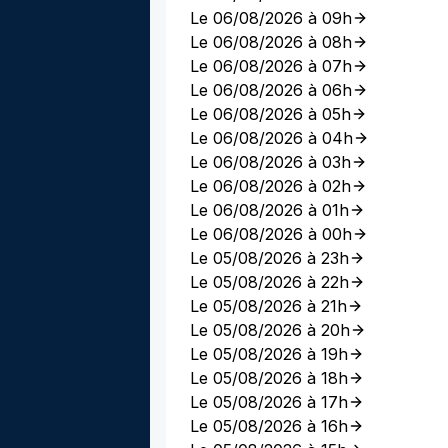
Le 06/08/2026 à 09h
Le 06/08/2026 à 08h
Le 06/08/2026 à 07h
Le 06/08/2026 à 06h
Le 06/08/2026 à 05h
Le 06/08/2026 à 04h
Le 06/08/2026 à 03h
Le 06/08/2026 à 02h
Le 06/08/2026 à 01h
Le 06/08/2026 à 00h
Le 05/08/2026 à 23h
Le 05/08/2026 à 22h
Le 05/08/2026 à 21h
Le 05/08/2026 à 20h
Le 05/08/2026 à 19h
Le 05/08/2026 à 18h
Le 05/08/2026 à 17h
Le 05/08/2026 à 16h