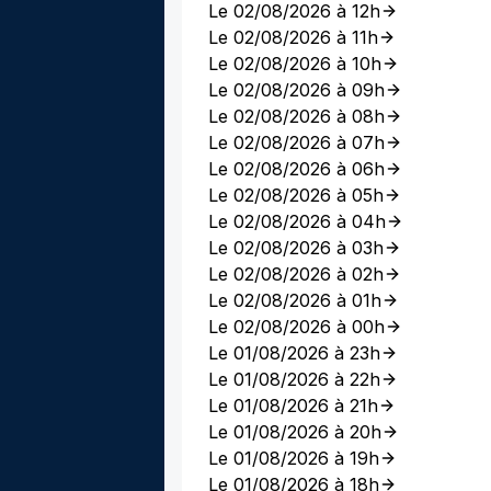
Le 02/08/2026 à 12h
Le 02/08/2026 à 11h
Le 02/08/2026 à 10h
Le 02/08/2026 à 09h
Le 02/08/2026 à 08h
Le 02/08/2026 à 07h
Le 02/08/2026 à 06h
Le 02/08/2026 à 05h
Le 02/08/2026 à 04h
Le 02/08/2026 à 03h
Le 02/08/2026 à 02h
Le 02/08/2026 à 01h
Le 02/08/2026 à 00h
Le 01/08/2026 à 23h
Le 01/08/2026 à 22h
Le 01/08/2026 à 21h
Le 01/08/2026 à 20h
Le 01/08/2026 à 19h
Le 01/08/2026 à 18h