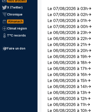
Nos articles
X (Twitter)
Le 07/08/2026 à 03h
Le 07/08/2026 à 02h
Chronique
Le 07/08/2026 à 01h
Almanach
Le 07/08/2026 à 00h
Climat région
Le 06/08/2026 à 23h
T°C records
Le 06/08/2026 à 22h
Le 06/08/2026 à 21h
Faire un don
Le 06/08/2026 à 20h
Le 06/08/2026 à 19h
Le 06/08/2026 à 18h
Le 06/08/2026 à 17h
Le 06/08/2026 à 16h
Le 06/08/2026 à 15h
Le 06/08/2026 à 14h
Le 06/08/2026 à 13h
Le 06/08/2026 à 12h
Le 06/08/2026 à 11h
Le 06/08/2026 à 10h