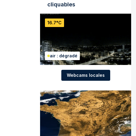
cliquables
16.7°C
air : dégradé
Webcams locales