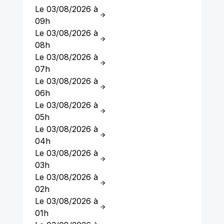
Le 03/08/2026 à
09h
Le 03/08/2026 à
08h
Le 03/08/2026 à
07h
Le 03/08/2026 à
06h
Le 03/08/2026 à
05h
Le 03/08/2026 à
04h
Le 03/08/2026 à
03h
Le 03/08/2026 à
02h
Le 03/08/2026 à
01h