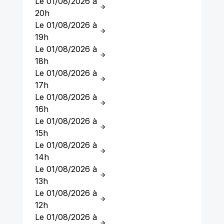
Le 01/08/2026 à
20h
Le 01/08/2026 à
19h
Le 01/08/2026 à
18h
Le 01/08/2026 à
17h
Le 01/08/2026 à
16h
Le 01/08/2026 à
15h
Le 01/08/2026 à
14h
Le 01/08/2026 à
13h
Le 01/08/2026 à
12h
Le 01/08/2026 à