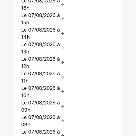
Le 07/08/2026 à
16h
Le 07/08/2026 à
15h
Le 07/08/2026 à
14h
Le 07/08/2026 à
13h
Le 07/08/2026 à
12h
Le 07/08/2026 à
11h
Le 07/08/2026 à
10h
Le 07/08/2026 à
09h
Le 07/08/2026 à
08h
Le 07/08/2026 à