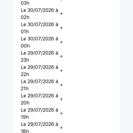
03h
Le 30/07/2026 à
02h
Le 30/07/2026 à
01h
Le 30/07/2026 à
00h
Le 29/07/2026 à
23h
Le 29/07/2026 à
22h
Le 29/07/2026 à
21h
Le 29/07/2026 à
20h
Le 29/07/2026 à
19h
Le 29/07/2026 à
18h