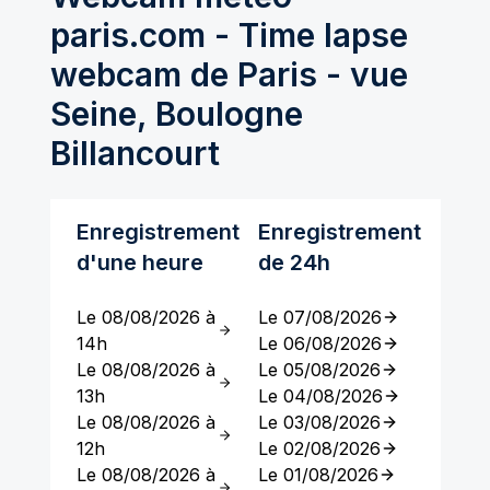
paris.com - Time lapse
webcam de Paris - vue
Seine, Boulogne
Billancourt
Enregistrement
Enregistrement
d'une heure
de 24h
Le 08/08/2026 à
Le 07/08/2026
14h
Le 06/08/2026
Le 08/08/2026 à
Le 05/08/2026
13h
Le 04/08/2026
Le 08/08/2026 à
Le 03/08/2026
12h
Le 02/08/2026
Le 08/08/2026 à
Le 01/08/2026