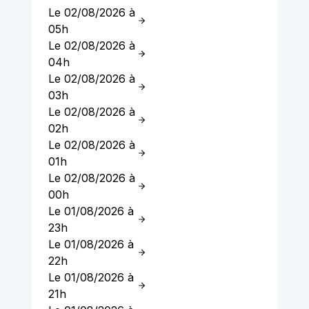
Le 02/08/2026 à
05h
Le 02/08/2026 à
04h
Le 02/08/2026 à
03h
Le 02/08/2026 à
02h
Le 02/08/2026 à
01h
Le 02/08/2026 à
00h
Le 01/08/2026 à
23h
Le 01/08/2026 à
22h
Le 01/08/2026 à
21h