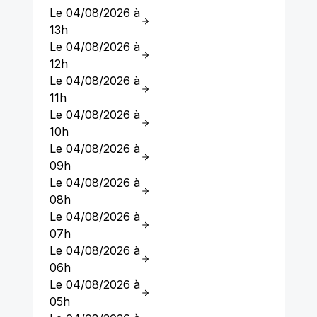
Le 04/08/2026 à
13h
Le 04/08/2026 à
12h
Le 04/08/2026 à
11h
Le 04/08/2026 à
10h
Le 04/08/2026 à
09h
Le 04/08/2026 à
08h
Le 04/08/2026 à
07h
Le 04/08/2026 à
06h
Le 04/08/2026 à
05h