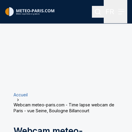
FR
Rechercher
Menu
Menu des
Accueil
Webcam meteo-paris.com - Time lapse webcam de
Paris - vue Seine, Boulogne Billancourt
Webcam meteo-