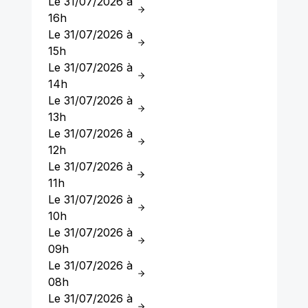
Le 31/07/2026 à
16h
Le 31/07/2026 à
15h
Le 31/07/2026 à
14h
Le 31/07/2026 à
13h
Le 31/07/2026 à
12h
Le 31/07/2026 à
11h
Le 31/07/2026 à
10h
Le 31/07/2026 à
09h
Le 31/07/2026 à
08h
Le 31/07/2026 à