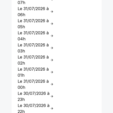
07h
Le 31/07/2026 à
06h
Le 31/07/2026 à
05h
Le 31/07/2026 à
04h
Le 31/07/2026 à
03h
Le 31/07/2026 à
02h
Le 31/07/2026 à
01h
Le 31/07/2026 à
00h
Le 30/07/2026 à
23h
Le 30/07/2026 à
22h