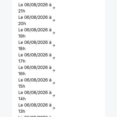
Le 06/08/2026 à
21h
Le 06/08/2026 à
20h
Le 06/08/2026 à
19h
Le 06/08/2026 à
18h
Le 06/08/2026 à
17h
Le 06/08/2026 à
16h
Le 06/08/2026 à
15h
Le 06/08/2026 à
14h
Le 06/08/2026 à
13h