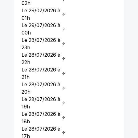
02h
Le 29/07/2026 à
01h
Le 29/07/2026 à
00h
Le 28/07/2026 à
23h
Le 28/07/2026 à
22h
Le 28/07/2026 à
21h
Le 28/07/2026 à
20h
Le 28/07/2026 à
19h
Le 28/07/2026 à
18h
Le 28/07/2026 à
17h