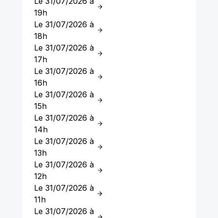
Le 31/07/2026 à
19h
Le 31/07/2026 à
18h
Le 31/07/2026 à
17h
Le 31/07/2026 à
16h
Le 31/07/2026 à
15h
Le 31/07/2026 à
14h
Le 31/07/2026 à
13h
Le 31/07/2026 à
12h
Le 31/07/2026 à
11h
Le 31/07/2026 à