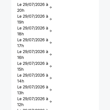
Le 29/07/2026 à
20h
Le 29/07/2026 à
19h
Le 29/07/2026 à
18h
Le 29/07/2026 à
17h
Le 29/07/2026 à
16h
Le 29/07/2026 à
15h
Le 29/07/2026 à
14h
Le 29/07/2026 à
13h
Le 29/07/2026 à
12h