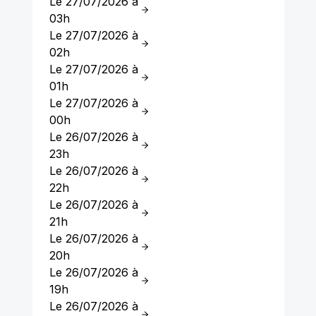
Le 27/07/2026 à
03h
Le 27/07/2026 à
02h
Le 27/07/2026 à
01h
Le 27/07/2026 à
00h
Le 26/07/2026 à
23h
Le 26/07/2026 à
22h
Le 26/07/2026 à
21h
Le 26/07/2026 à
20h
Le 26/07/2026 à
19h
Le 26/07/2026 à