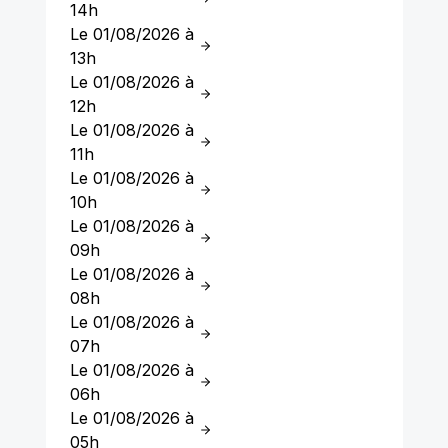
14h
Le 01/08/2026 à
13h
Le 01/08/2026 à
12h
Le 01/08/2026 à
11h
Le 01/08/2026 à
10h
Le 01/08/2026 à
09h
Le 01/08/2026 à
08h
Le 01/08/2026 à
07h
Le 01/08/2026 à
06h
Le 01/08/2026 à
05h