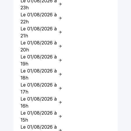
Le 01/08/2026 à
23h
Le 01/08/2026 à
22h
Le 01/08/2026 à
21h
Le 01/08/2026 à
20h
Le 01/08/2026 à
19h
Le 01/08/2026 à
18h
Le 01/08/2026 à
17h
Le 01/08/2026 à
16h
Le 01/08/2026 à
15h
Le 01/08/2026 à