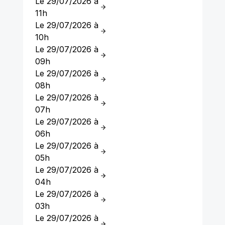
Le 29/07/2026 à
11h
Le 29/07/2026 à
10h
Le 29/07/2026 à
09h
Le 29/07/2026 à
08h
Le 29/07/2026 à
07h
Le 29/07/2026 à
06h
Le 29/07/2026 à
05h
Le 29/07/2026 à
04h
Le 29/07/2026 à
03h
Le 29/07/2026 à