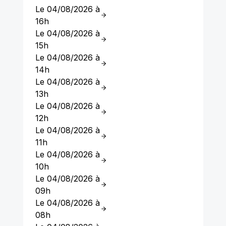
Le 04/08/2026 à
16h
Le 04/08/2026 à
15h
Le 04/08/2026 à
14h
Le 04/08/2026 à
13h
Le 04/08/2026 à
12h
Le 04/08/2026 à
11h
Le 04/08/2026 à
10h
Le 04/08/2026 à
09h
Le 04/08/2026 à
08h