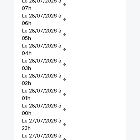
Le 28/07/2026 à
07h
Le 28/07/2026 à
06h
Le 28/07/2026 à
05h
Le 28/07/2026 à
04h
Le 28/07/2026 à
03h
Le 28/07/2026 à
02h
Le 28/07/2026 à
01h
Le 28/07/2026 à
00h
Le 27/07/2026 à
23h
Le 27/07/2026 à