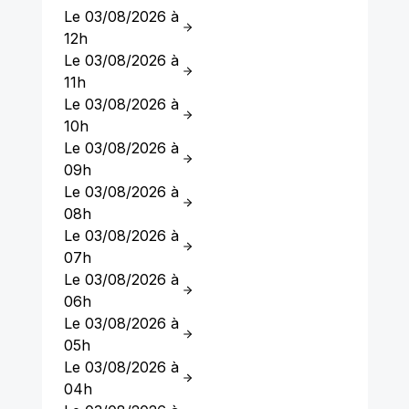
Le 03/08/2026 à
12h
Le 03/08/2026 à
11h
Le 03/08/2026 à
10h
Le 03/08/2026 à
09h
Le 03/08/2026 à
08h
Le 03/08/2026 à
07h
Le 03/08/2026 à
06h
Le 03/08/2026 à
05h
Le 03/08/2026 à
04h