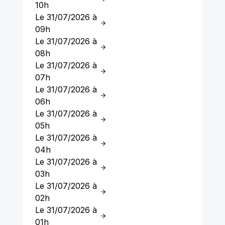
10h
Le 31/07/2026 à
09h
Le 31/07/2026 à
08h
Le 31/07/2026 à
07h
Le 31/07/2026 à
06h
Le 31/07/2026 à
05h
Le 31/07/2026 à
04h
Le 31/07/2026 à
03h
Le 31/07/2026 à
02h
Le 31/07/2026 à
01h