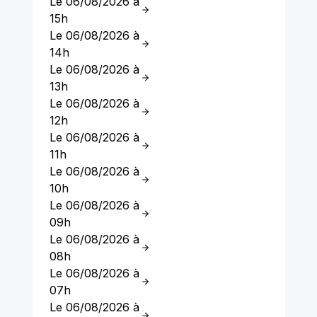
Le 06/08/2026 à
15h
Le 06/08/2026 à
14h
Le 06/08/2026 à
13h
Le 06/08/2026 à
12h
Le 06/08/2026 à
11h
Le 06/08/2026 à
10h
Le 06/08/2026 à
09h
Le 06/08/2026 à
08h
Le 06/08/2026 à
07h
Le 06/08/2026 à