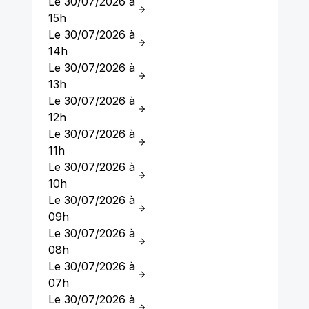
Le 30/07/2026 à
15h
Le 30/07/2026 à
14h
Le 30/07/2026 à
13h
Le 30/07/2026 à
12h
Le 30/07/2026 à
11h
Le 30/07/2026 à
10h
Le 30/07/2026 à
09h
Le 30/07/2026 à
08h
Le 30/07/2026 à
07h
Le 30/07/2026 à