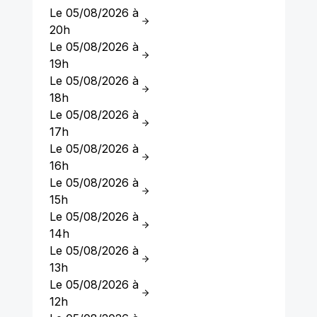
Le 05/08/2026 à
20h
Le 05/08/2026 à
19h
Le 05/08/2026 à
18h
Le 05/08/2026 à
17h
Le 05/08/2026 à
16h
Le 05/08/2026 à
15h
Le 05/08/2026 à
14h
Le 05/08/2026 à
13h
Le 05/08/2026 à
12h