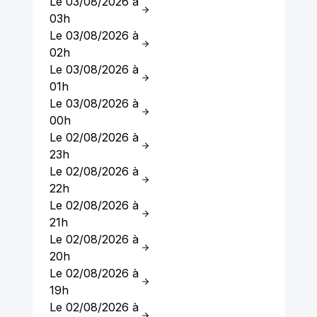
Le 03/08/2026 à
03h
Le 03/08/2026 à
02h
Le 03/08/2026 à
01h
Le 03/08/2026 à
00h
Le 02/08/2026 à
23h
Le 02/08/2026 à
22h
Le 02/08/2026 à
21h
Le 02/08/2026 à
20h
Le 02/08/2026 à
19h
Le 02/08/2026 à