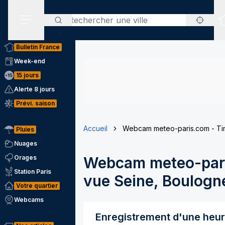
Rechercher
Menu secondaire
Bulletin France
Week-end
15 jours
Alerte 8 jours
Prévi. saison
Accueil
Webcam meteo-paris.com - Tim
Pluies
Nuages
Orages
Webcam meteo-pari
Station Paris
vue Seine, Boulogne
Votre quartier
Webcams
Enregistrement d'une heu