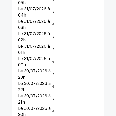
05h
Le 31/07/2026 à
04h
Le 31/07/2026 à
03h
Le 31/07/2026 à
02h
Le 31/07/2026 à
01h
Le 31/07/2026 à
00h
Le 30/07/2026 à
23h
Le 30/07/2026 à
22h
Le 30/07/2026 à
21h
Le 30/07/2026 à
20h