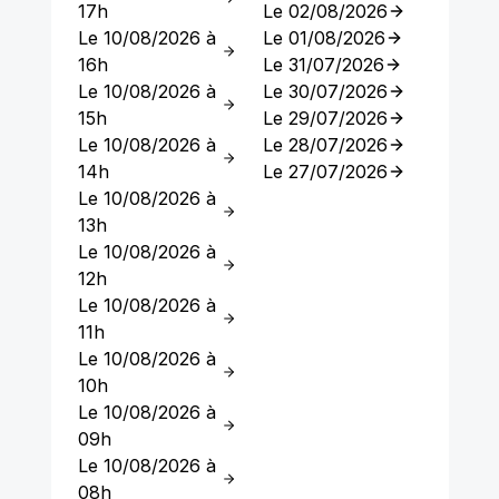
17h
Le 02/08/2026
Le 10/08/2026 à
Le 01/08/2026
16h
Le 31/07/2026
Le 10/08/2026 à
Le 30/07/2026
15h
Le 29/07/2026
Le 10/08/2026 à
Le 28/07/2026
14h
Le 27/07/2026
Le 10/08/2026 à
13h
Le 10/08/2026 à
12h
Le 10/08/2026 à
11h
Le 10/08/2026 à
10h
Le 10/08/2026 à
09h
Le 10/08/2026 à
08h