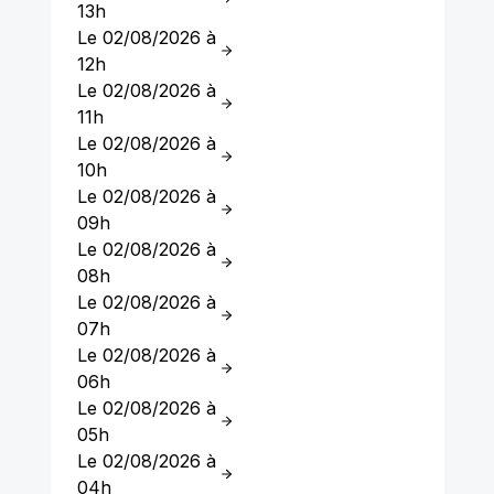
13h
Le 02/08/2026 à
12h
Le 02/08/2026 à
11h
Le 02/08/2026 à
10h
Le 02/08/2026 à
09h
Le 02/08/2026 à
08h
Le 02/08/2026 à
07h
Le 02/08/2026 à
06h
Le 02/08/2026 à
05h
Le 02/08/2026 à
04h