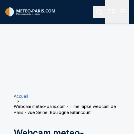
FR
Rechercher
Menu
Menu des
Accueil
Webcam meteo-paris.com - Time lapse webcam de
Paris - vue Seine, Boulogne Billancourt
Webcam meteo-