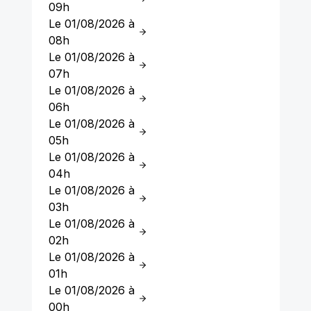
09h
Le 01/08/2026 à
08h
Le 01/08/2026 à
07h
Le 01/08/2026 à
06h
Le 01/08/2026 à
05h
Le 01/08/2026 à
04h
Le 01/08/2026 à
03h
Le 01/08/2026 à
02h
Le 01/08/2026 à
01h
Le 01/08/2026 à
00h