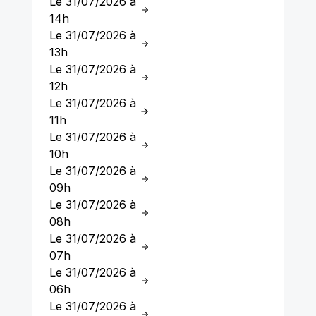
Le 31/07/2026 à
14h
Le 31/07/2026 à
13h
Le 31/07/2026 à
12h
Le 31/07/2026 à
11h
Le 31/07/2026 à
10h
Le 31/07/2026 à
09h
Le 31/07/2026 à
08h
Le 31/07/2026 à
07h
Le 31/07/2026 à
06h
Le 31/07/2026 à