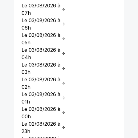
Le 03/08/2026 à
07h
Le 03/08/2026 à
06h
Le 03/08/2026 à
05h
Le 03/08/2026 à
04h
Le 03/08/2026 à
03h
Le 03/08/2026 à
02h
Le 03/08/2026 à
01h
Le 03/08/2026 à
00h
Le 02/08/2026 à
23h