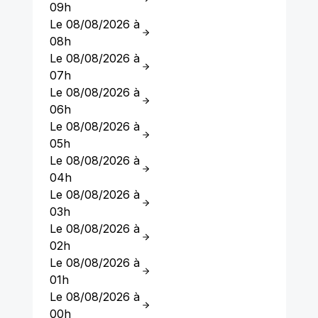
09h
Le 08/08/2026 à
08h
Le 08/08/2026 à
07h
Le 08/08/2026 à
06h
Le 08/08/2026 à
05h
Le 08/08/2026 à
04h
Le 08/08/2026 à
03h
Le 08/08/2026 à
02h
Le 08/08/2026 à
01h
Le 08/08/2026 à
00h