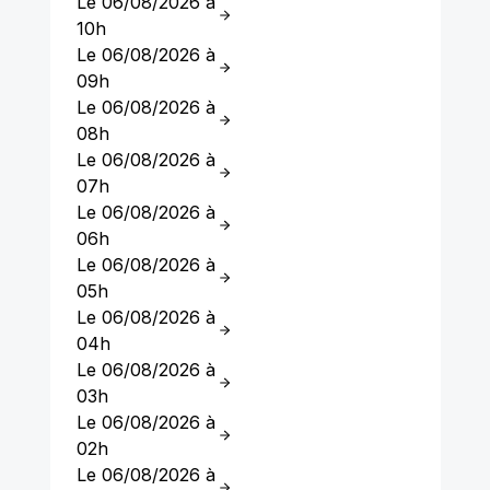
Le 06/08/2026 à
10h
Le 06/08/2026 à
09h
Le 06/08/2026 à
08h
Le 06/08/2026 à
07h
Le 06/08/2026 à
06h
Le 06/08/2026 à
05h
Le 06/08/2026 à
04h
Le 06/08/2026 à
03h
Le 06/08/2026 à
02h
Le 06/08/2026 à