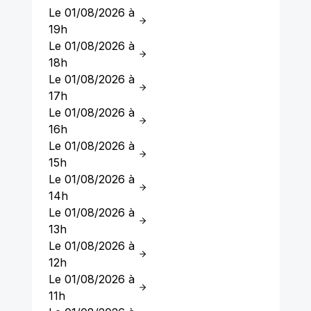
Le 01/08/2026 à
19h
Le 01/08/2026 à
18h
Le 01/08/2026 à
17h
Le 01/08/2026 à
16h
Le 01/08/2026 à
15h
Le 01/08/2026 à
14h
Le 01/08/2026 à
13h
Le 01/08/2026 à
12h
Le 01/08/2026 à
11h