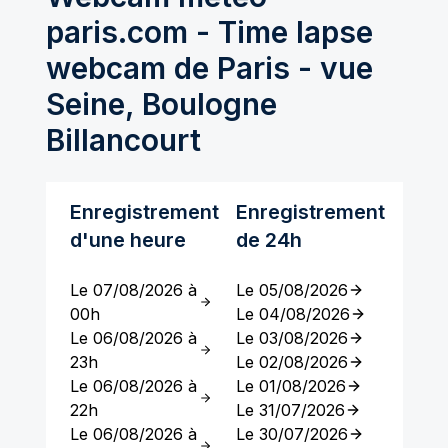
paris.com - Time lapse
webcam de Paris - vue
Seine, Boulogne
Billancourt
Enregistrement
Enregistrement
d'une heure
de 24h
Le 07/08/2026 à
Le 05/08/2026
00h
Le 04/08/2026
Le 06/08/2026 à
Le 03/08/2026
23h
Le 02/08/2026
Le 06/08/2026 à
Le 01/08/2026
22h
Le 31/07/2026
Le 06/08/2026 à
Le 30/07/2026