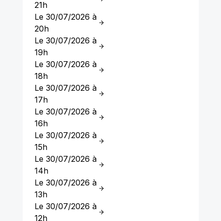
21h
Le 30/07/2026 à
20h
Le 30/07/2026 à
19h
Le 30/07/2026 à
18h
Le 30/07/2026 à
17h
Le 30/07/2026 à
16h
Le 30/07/2026 à
15h
Le 30/07/2026 à
14h
Le 30/07/2026 à
13h
Le 30/07/2026 à
12h