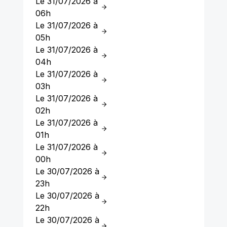
Le 31/07/2026 à
06h
Le 31/07/2026 à
05h
Le 31/07/2026 à
04h
Le 31/07/2026 à
03h
Le 31/07/2026 à
02h
Le 31/07/2026 à
01h
Le 31/07/2026 à
00h
Le 30/07/2026 à
23h
Le 30/07/2026 à
22h
Le 30/07/2026 à