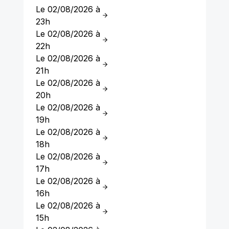
Le 02/08/2026 à
23h
Le 02/08/2026 à
22h
Le 02/08/2026 à
21h
Le 02/08/2026 à
20h
Le 02/08/2026 à
19h
Le 02/08/2026 à
18h
Le 02/08/2026 à
17h
Le 02/08/2026 à
16h
Le 02/08/2026 à
15h