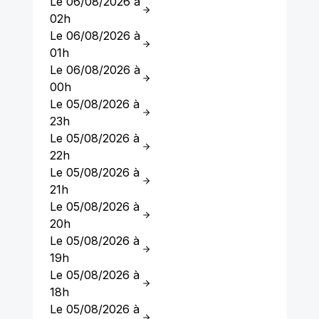
Le 06/08/2026 à
02h
Le 06/08/2026 à
01h
Le 06/08/2026 à
00h
Le 05/08/2026 à
23h
Le 05/08/2026 à
22h
Le 05/08/2026 à
21h
Le 05/08/2026 à
20h
Le 05/08/2026 à
19h
Le 05/08/2026 à
18h
Le 05/08/2026 à