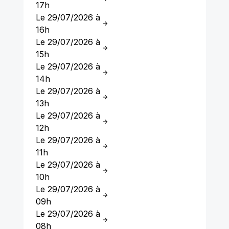
17h
Le 29/07/2026 à
16h
Le 29/07/2026 à
15h
Le 29/07/2026 à
14h
Le 29/07/2026 à
13h
Le 29/07/2026 à
12h
Le 29/07/2026 à
11h
Le 29/07/2026 à
10h
Le 29/07/2026 à
09h
Le 29/07/2026 à
08h