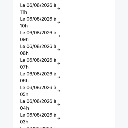
Le 06/08/2026 à
11h
Le 06/08/2026 à
10h
Le 06/08/2026 à
09h
Le 06/08/2026 à
08h
Le 06/08/2026 à
07h
Le 06/08/2026 à
06h
Le 06/08/2026 à
05h
Le 06/08/2026 à
04h
Le 06/08/2026 à
03h