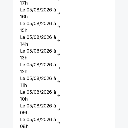
17h
Le 05/08/2026 à
16h
Le 05/08/2026 à
15h
Le 05/08/2026 à
14h
Le 05/08/2026 à
13h
Le 05/08/2026 à
12h
Le 05/08/2026 à
11h
Le 05/08/2026 à
10h
Le 05/08/2026 à
09h
Le 05/08/2026 à
08h