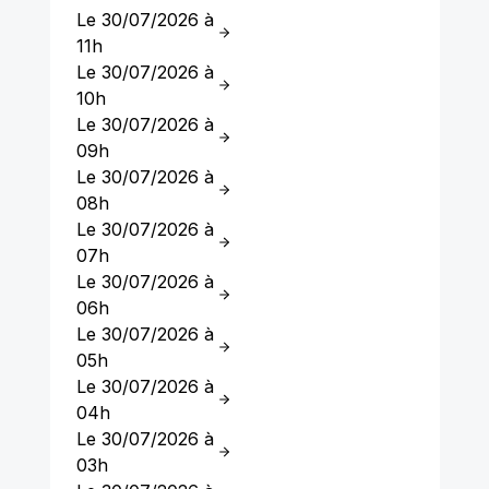
Le 30/07/2026 à
11h
Le 30/07/2026 à
10h
Le 30/07/2026 à
09h
Le 30/07/2026 à
08h
Le 30/07/2026 à
07h
Le 30/07/2026 à
06h
Le 30/07/2026 à
05h
Le 30/07/2026 à
04h
Le 30/07/2026 à
03h