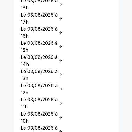
Le 03/08/2026 à
18h
Le 03/08/2026 à
17h
Le 03/08/2026 à
16h
Le 03/08/2026 à
15h
Le 03/08/2026 à
14h
Le 03/08/2026 à
13h
Le 03/08/2026 à
12h
Le 03/08/2026 à
11h
Le 03/08/2026 à
10h
Le 03/08/2026 à