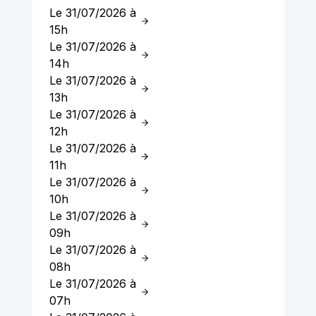
Le 31/07/2026 à
15h
Le 31/07/2026 à
14h
Le 31/07/2026 à
13h
Le 31/07/2026 à
12h
Le 31/07/2026 à
11h
Le 31/07/2026 à
10h
Le 31/07/2026 à
09h
Le 31/07/2026 à
08h
Le 31/07/2026 à
07h