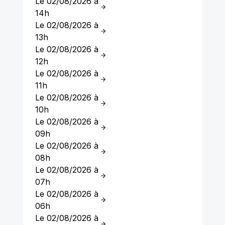
Le 02/08/2026 à
14h
Le 02/08/2026 à
13h
Le 02/08/2026 à
12h
Le 02/08/2026 à
11h
Le 02/08/2026 à
10h
Le 02/08/2026 à
09h
Le 02/08/2026 à
08h
Le 02/08/2026 à
07h
Le 02/08/2026 à
06h
Le 02/08/2026 à