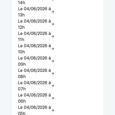
14h
Le 04/08/2026 à
13h
Le 04/08/2026 à
12h
Le 04/08/2026 à
11h
Le 04/08/2026 à
10h
Le 04/08/2026 à
09h
Le 04/08/2026 à
08h
Le 04/08/2026 à
07h
Le 04/08/2026 à
06h
Le 04/08/2026 à
05h