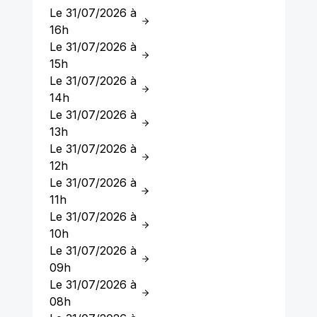
Le 31/07/2026 à
16h
Le 31/07/2026 à
15h
Le 31/07/2026 à
14h
Le 31/07/2026 à
13h
Le 31/07/2026 à
12h
Le 31/07/2026 à
11h
Le 31/07/2026 à
10h
Le 31/07/2026 à
09h
Le 31/07/2026 à
08h