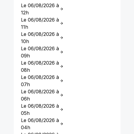
Le 06/08/2026 à
12h
Le 06/08/2026 à
11h
Le 06/08/2026 à
10h
Le 06/08/2026 à
09h
Le 06/08/2026 à
08h
Le 06/08/2026 à
07h
Le 06/08/2026 à
06h
Le 06/08/2026 à
05h
Le 06/08/2026 à
04h