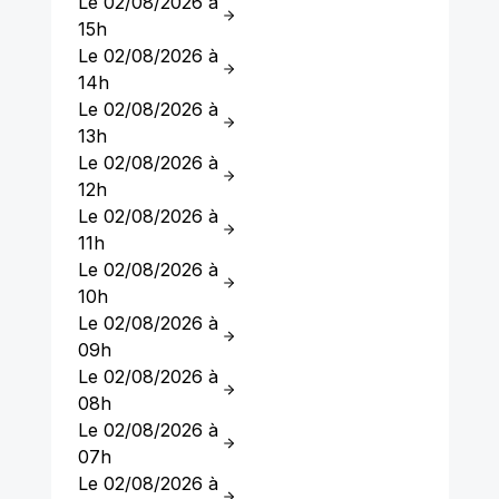
Le 02/08/2026 à
15h
Le 02/08/2026 à
14h
Le 02/08/2026 à
13h
Le 02/08/2026 à
12h
Le 02/08/2026 à
11h
Le 02/08/2026 à
10h
Le 02/08/2026 à
09h
Le 02/08/2026 à
08h
Le 02/08/2026 à
07h
Le 02/08/2026 à