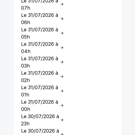
Le 31/07/2026 à
07h
Le 31/07/2026 à
06h
Le 31/07/2026 à
05h
Le 31/07/2026 à
04h
Le 31/07/2026 à
03h
Le 31/07/2026 à
02h
Le 31/07/2026 à
01h
Le 31/07/2026 à
00h
Le 30/07/2026 à
23h
Le 30/07/2026 à