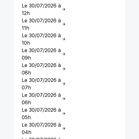
Le 30/07/2026 à
12h
Le 30/07/2026 à
11h
Le 30/07/2026 à
10h
Le 30/07/2026 à
09h
Le 30/07/2026 à
08h
Le 30/07/2026 à
07h
Le 30/07/2026 à
06h
Le 30/07/2026 à
05h
Le 30/07/2026 à
04h