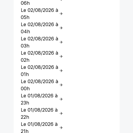
06h
Le 02/08/2026 à
05h
Le 02/08/2026 à
04h
Le 02/08/2026 à
03h
Le 02/08/2026 à
02h
Le 02/08/2026 à
01h
Le 02/08/2026 à
00h
Le 01/08/2026 à
23h
Le 01/08/2026 à
22h
Le 01/08/2026 à
21h