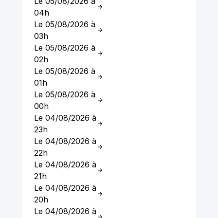
Le 05/08/2026 à
04h
Le 05/08/2026 à
03h
Le 05/08/2026 à
02h
Le 05/08/2026 à
01h
Le 05/08/2026 à
00h
Le 04/08/2026 à
23h
Le 04/08/2026 à
22h
Le 04/08/2026 à
21h
Le 04/08/2026 à
20h
Le 04/08/2026 à