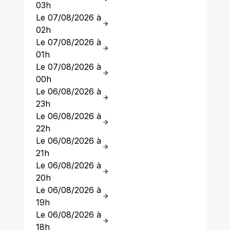
03h
Le 07/08/2026 à
02h
Le 07/08/2026 à
01h
Le 07/08/2026 à
00h
Le 06/08/2026 à
23h
Le 06/08/2026 à
22h
Le 06/08/2026 à
21h
Le 06/08/2026 à
20h
Le 06/08/2026 à
19h
Le 06/08/2026 à
18h