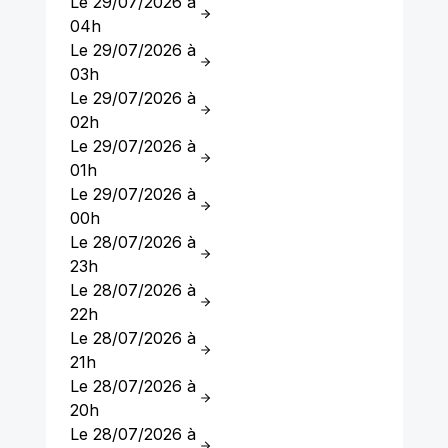
Le 29/07/2026 à
04h
Le 29/07/2026 à
03h
Le 29/07/2026 à
02h
Le 29/07/2026 à
01h
Le 29/07/2026 à
00h
Le 28/07/2026 à
23h
Le 28/07/2026 à
22h
Le 28/07/2026 à
21h
Le 28/07/2026 à
20h
Le 28/07/2026 à