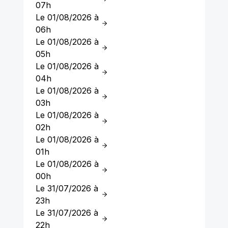
07h
Le 01/08/2026 à
06h
Le 01/08/2026 à
05h
Le 01/08/2026 à
04h
Le 01/08/2026 à
03h
Le 01/08/2026 à
02h
Le 01/08/2026 à
01h
Le 01/08/2026 à
00h
Le 31/07/2026 à
23h
Le 31/07/2026 à
22h