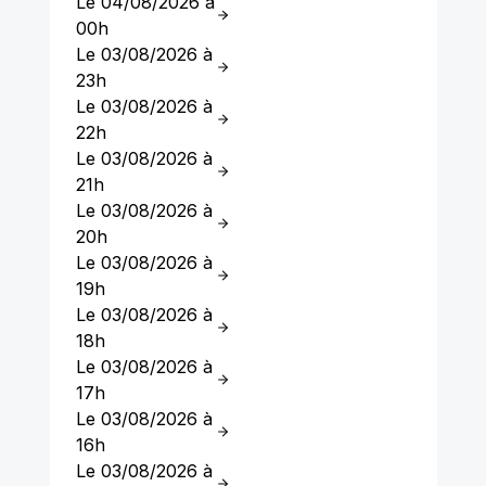
Le 04/08/2026 à
00h
Le 03/08/2026 à
23h
Le 03/08/2026 à
22h
Le 03/08/2026 à
21h
Le 03/08/2026 à
20h
Le 03/08/2026 à
19h
Le 03/08/2026 à
18h
Le 03/08/2026 à
17h
Le 03/08/2026 à
16h
Le 03/08/2026 à