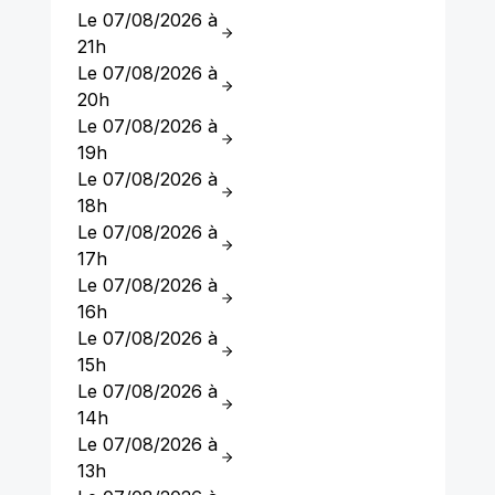
Le 07/08/2026 à
21h
Le 07/08/2026 à
20h
Le 07/08/2026 à
19h
Le 07/08/2026 à
18h
Le 07/08/2026 à
17h
Le 07/08/2026 à
16h
Le 07/08/2026 à
15h
Le 07/08/2026 à
14h
Le 07/08/2026 à
13h