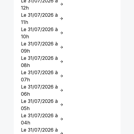
Le 31/07/2026 à
12h
Le 31/07/2026 à
11h
Le 31/07/2026 à
10h
Le 31/07/2026 à
09h
Le 31/07/2026 à
08h
Le 31/07/2026 à
07h
Le 31/07/2026 à
06h
Le 31/07/2026 à
05h
Le 31/07/2026 à
04h
Le 31/07/2026 à