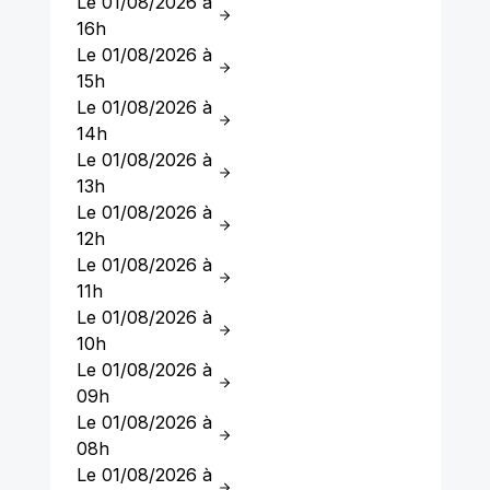
Le 01/08/2026 à
16h
Le 01/08/2026 à
15h
Le 01/08/2026 à
14h
Le 01/08/2026 à
13h
Le 01/08/2026 à
12h
Le 01/08/2026 à
11h
Le 01/08/2026 à
10h
Le 01/08/2026 à
09h
Le 01/08/2026 à
08h
Le 01/08/2026 à