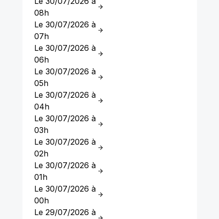
Le 30/07/2026 à
08h
Le 30/07/2026 à
07h
Le 30/07/2026 à
06h
Le 30/07/2026 à
05h
Le 30/07/2026 à
04h
Le 30/07/2026 à
03h
Le 30/07/2026 à
02h
Le 30/07/2026 à
01h
Le 30/07/2026 à
00h
Le 29/07/2026 à