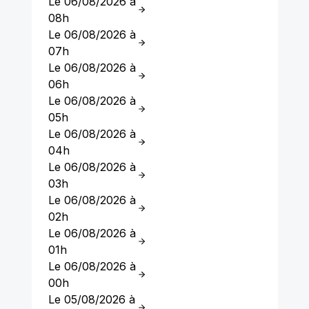
Le 06/08/2026 à
08h
Le 06/08/2026 à
07h
Le 06/08/2026 à
06h
Le 06/08/2026 à
05h
Le 06/08/2026 à
04h
Le 06/08/2026 à
03h
Le 06/08/2026 à
02h
Le 06/08/2026 à
01h
Le 06/08/2026 à
00h
Le 05/08/2026 à