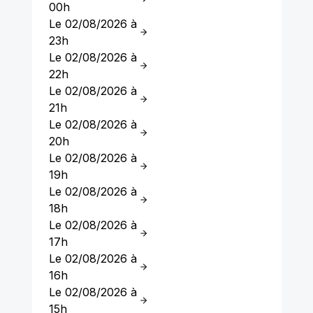
00h
Le 02/08/2026 à
23h
Le 02/08/2026 à
22h
Le 02/08/2026 à
21h
Le 02/08/2026 à
20h
Le 02/08/2026 à
19h
Le 02/08/2026 à
18h
Le 02/08/2026 à
17h
Le 02/08/2026 à
16h
Le 02/08/2026 à
15h