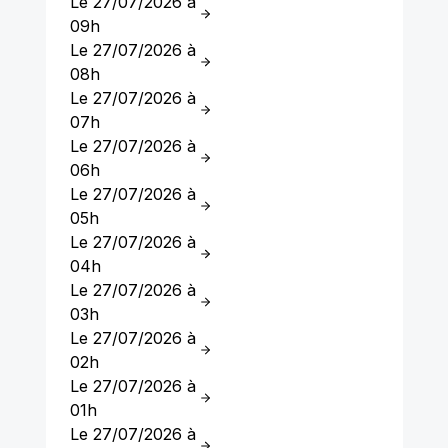
Le 27/07/2026 à
09h
Le 27/07/2026 à
08h
Le 27/07/2026 à
07h
Le 27/07/2026 à
06h
Le 27/07/2026 à
05h
Le 27/07/2026 à
04h
Le 27/07/2026 à
03h
Le 27/07/2026 à
02h
Le 27/07/2026 à
01h
Le 27/07/2026 à