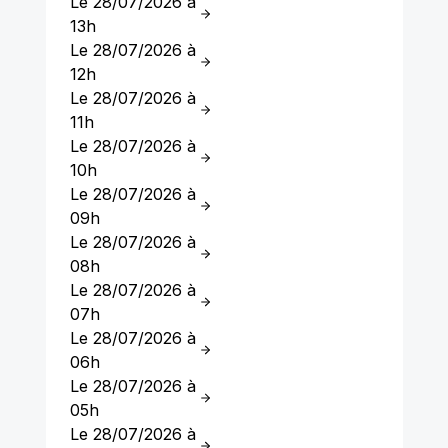
Le 28/07/2026 à
13h
Le 28/07/2026 à
12h
Le 28/07/2026 à
11h
Le 28/07/2026 à
10h
Le 28/07/2026 à
09h
Le 28/07/2026 à
08h
Le 28/07/2026 à
07h
Le 28/07/2026 à
06h
Le 28/07/2026 à
05h
Le 28/07/2026 à