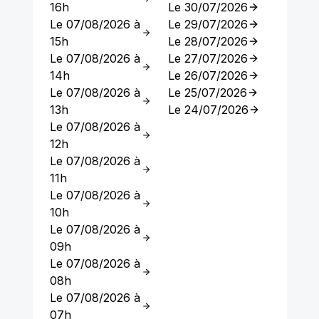
16h
Le 30/07/2026
Le 07/08/2026 à
Le 29/07/2026
15h
Le 28/07/2026
Le 07/08/2026 à
Le 27/07/2026
14h
Le 26/07/2026
Le 07/08/2026 à
Le 25/07/2026
13h
Le 24/07/2026
Le 07/08/2026 à
12h
Le 07/08/2026 à
11h
Le 07/08/2026 à
10h
Le 07/08/2026 à
09h
Le 07/08/2026 à
08h
Le 07/08/2026 à
07h