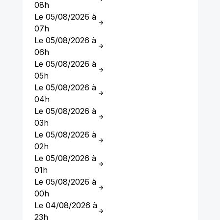
08h
Le 05/08/2026 à
07h
Le 05/08/2026 à
06h
Le 05/08/2026 à
05h
Le 05/08/2026 à
04h
Le 05/08/2026 à
03h
Le 05/08/2026 à
02h
Le 05/08/2026 à
01h
Le 05/08/2026 à
00h
Le 04/08/2026 à
23h