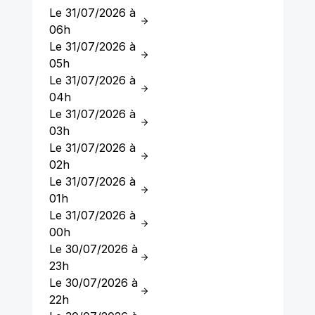
Le 31/07/2026 à
06h
Le 31/07/2026 à
05h
Le 31/07/2026 à
04h
Le 31/07/2026 à
03h
Le 31/07/2026 à
02h
Le 31/07/2026 à
01h
Le 31/07/2026 à
00h
Le 30/07/2026 à
23h
Le 30/07/2026 à
22h