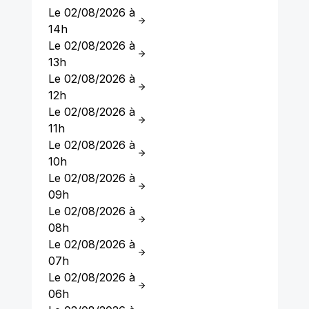
Le 02/08/2026 à
14h
Le 02/08/2026 à
13h
Le 02/08/2026 à
12h
Le 02/08/2026 à
11h
Le 02/08/2026 à
10h
Le 02/08/2026 à
09h
Le 02/08/2026 à
08h
Le 02/08/2026 à
07h
Le 02/08/2026 à
06h