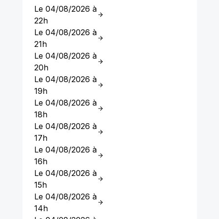
Le 04/08/2026 à
22h
Le 04/08/2026 à
21h
Le 04/08/2026 à
20h
Le 04/08/2026 à
19h
Le 04/08/2026 à
18h
Le 04/08/2026 à
17h
Le 04/08/2026 à
16h
Le 04/08/2026 à
15h
Le 04/08/2026 à
14h