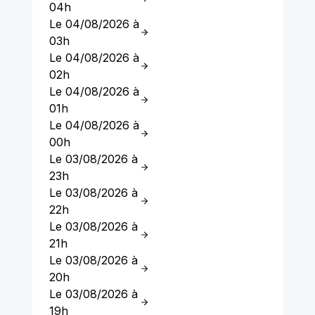
04h
Le 04/08/2026 à
03h
Le 04/08/2026 à
02h
Le 04/08/2026 à
01h
Le 04/08/2026 à
00h
Le 03/08/2026 à
23h
Le 03/08/2026 à
22h
Le 03/08/2026 à
21h
Le 03/08/2026 à
20h
Le 03/08/2026 à
19h