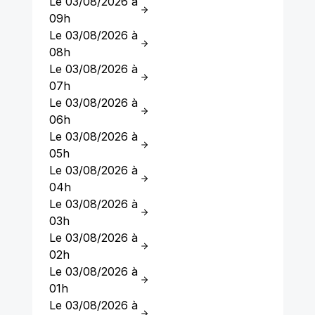
Le 03/08/2026 à
09h
Le 03/08/2026 à
08h
Le 03/08/2026 à
07h
Le 03/08/2026 à
06h
Le 03/08/2026 à
05h
Le 03/08/2026 à
04h
Le 03/08/2026 à
03h
Le 03/08/2026 à
02h
Le 03/08/2026 à
01h
Le 03/08/2026 à