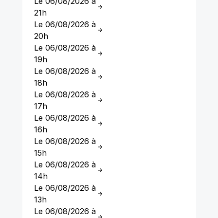
Le 06/08/2026 à
21h
Le 06/08/2026 à
20h
Le 06/08/2026 à
19h
Le 06/08/2026 à
18h
Le 06/08/2026 à
17h
Le 06/08/2026 à
16h
Le 06/08/2026 à
15h
Le 06/08/2026 à
14h
Le 06/08/2026 à
13h
Le 06/08/2026 à