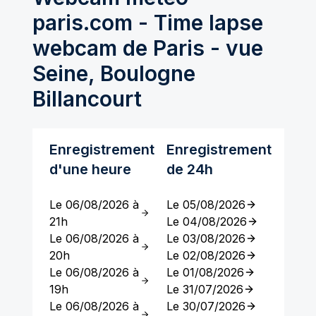
paris.com - Time lapse
webcam de Paris - vue
Seine, Boulogne
Billancourt
Enregistrement
Enregistrement
d'une heure
de 24h
Le 06/08/2026 à
Le 05/08/2026
21h
Le 04/08/2026
Le 06/08/2026 à
Le 03/08/2026
20h
Le 02/08/2026
Le 06/08/2026 à
Le 01/08/2026
19h
Le 31/07/2026
Le 06/08/2026 à
Le 30/07/2026