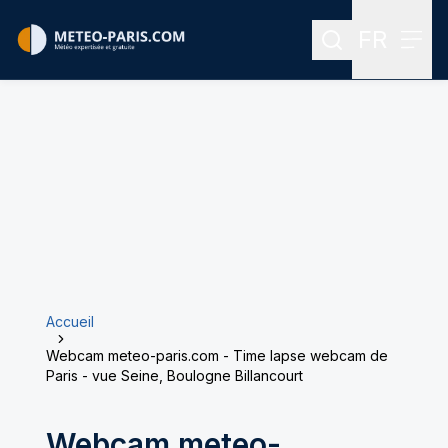
FR
Rechercher
Menu
Menu des
Accueil
Webcam meteo-paris.com - Time lapse webcam de
Paris - vue Seine, Boulogne Billancourt
Webcam meteo-