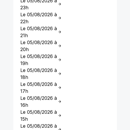
Le 05/08/2026 à
23h
Le 05/08/2026 à
22h
Le 05/08/2026 à
21h
Le 05/08/2026 à
20h
Le 05/08/2026 à
19h
Le 05/08/2026 à
18h
Le 05/08/2026 à
17h
Le 05/08/2026 à
16h
Le 05/08/2026 à
15h
Le 05/08/2026 à