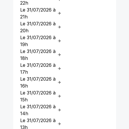
22h
Le 31/07/2026 à
21h
Le 31/07/2026 à
20h
Le 31/07/2026 à
19h
Le 31/07/2026 à
18h
Le 31/07/2026 à
17h
Le 31/07/2026 à
16h
Le 31/07/2026 à
15h
Le 31/07/2026 à
14h
Le 31/07/2026 à
13h