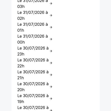
Le 31/07/2026 à
03h
Le 31/07/2026 à
02h
Le 31/07/2026 à
01h
Le 31/07/2026 à
00h
Le 30/07/2026 à
23h
Le 30/07/2026 à
22h
Le 30/07/2026 à
21h
Le 30/07/2026 à
20h
Le 30/07/2026 à
19h
Le 30/07/2026 à