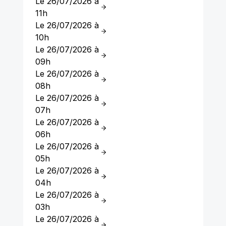
Le 26/07/2026 à
11h
Le 26/07/2026 à
10h
Le 26/07/2026 à
09h
Le 26/07/2026 à
08h
Le 26/07/2026 à
07h
Le 26/07/2026 à
06h
Le 26/07/2026 à
05h
Le 26/07/2026 à
04h
Le 26/07/2026 à
03h
Le 26/07/2026 à