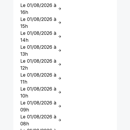
Le 01/08/2026 à
16h
Le 01/08/2026 à
15h
Le 01/08/2026 à
14h
Le 01/08/2026 à
13h
Le 01/08/2026 à
12h
Le 01/08/2026 à
11h
Le 01/08/2026 à
10h
Le 01/08/2026 à
09h
Le 01/08/2026 à
08h