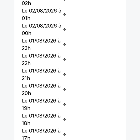
02h
Le 02/08/2026 à
01h
Le 02/08/2026 à
00h
Le 01/08/2026 à
23h
Le 01/08/2026 à
22h
Le 01/08/2026 à
21h
Le 01/08/2026 à
20h
Le 01/08/2026 à
19h
Le 01/08/2026 à
18h
Le 01/08/2026 à
17h