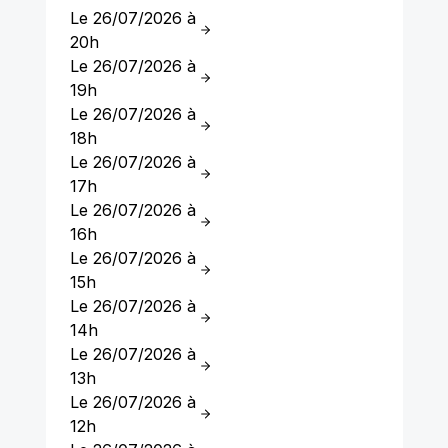
Le 26/07/2026 à
20h
Le 26/07/2026 à
19h
Le 26/07/2026 à
18h
Le 26/07/2026 à
17h
Le 26/07/2026 à
16h
Le 26/07/2026 à
15h
Le 26/07/2026 à
14h
Le 26/07/2026 à
13h
Le 26/07/2026 à
12h