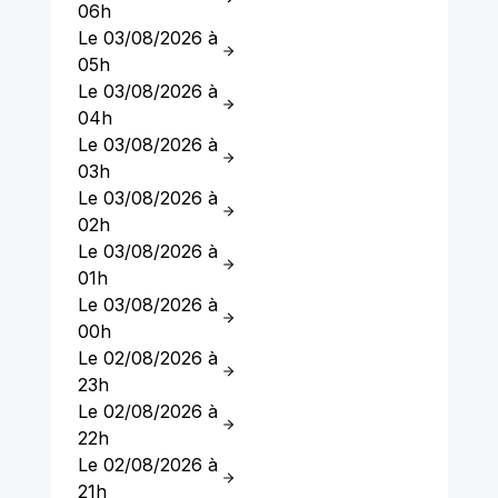
06h
Le 03/08/2026 à
05h
Le 03/08/2026 à
04h
Le 03/08/2026 à
03h
Le 03/08/2026 à
02h
Le 03/08/2026 à
01h
Le 03/08/2026 à
00h
Le 02/08/2026 à
23h
Le 02/08/2026 à
22h
Le 02/08/2026 à
21h