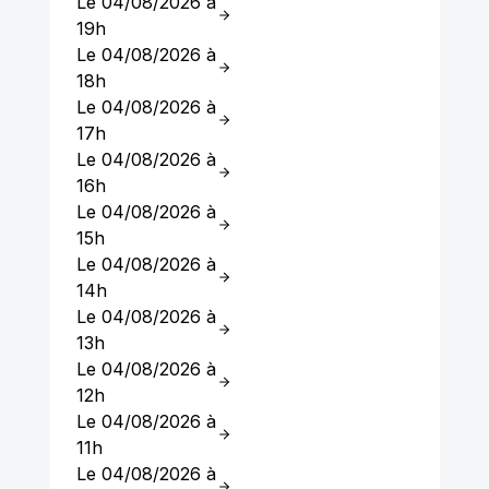
Le 04/08/2026 à
19h
Le 04/08/2026 à
18h
Le 04/08/2026 à
17h
Le 04/08/2026 à
16h
Le 04/08/2026 à
15h
Le 04/08/2026 à
14h
Le 04/08/2026 à
13h
Le 04/08/2026 à
12h
Le 04/08/2026 à
11h
Le 04/08/2026 à