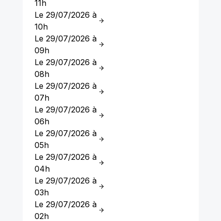
11h
Le 29/07/2026 à
10h
Le 29/07/2026 à
09h
Le 29/07/2026 à
08h
Le 29/07/2026 à
07h
Le 29/07/2026 à
06h
Le 29/07/2026 à
05h
Le 29/07/2026 à
04h
Le 29/07/2026 à
03h
Le 29/07/2026 à
02h