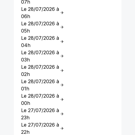
07h
Le 28/07/2026 à
06h
Le 28/07/2026 à
05h
Le 28/07/2026 à
04h
Le 28/07/2026 à
03h
Le 28/07/2026 à
02h
Le 28/07/2026 à
01h
Le 28/07/2026 à
00h
Le 27/07/2026 à
23h
Le 27/07/2026 à
22h