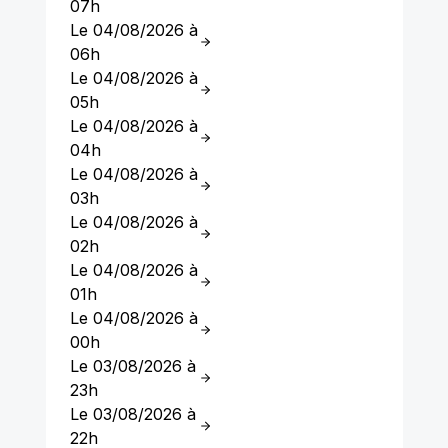
07h
Le 04/08/2026 à
06h
Le 04/08/2026 à
05h
Le 04/08/2026 à
04h
Le 04/08/2026 à
03h
Le 04/08/2026 à
02h
Le 04/08/2026 à
01h
Le 04/08/2026 à
00h
Le 03/08/2026 à
23h
Le 03/08/2026 à
22h