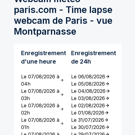
paris.com - Time lapse
webcam de Paris - vue
Montparnasse
Enregistrement
Enregistrement
d'une heure
de 24h
Le 07/08/2026 à
Le 06/08/2026
04h
Le 05/08/2026
Le 07/08/2026 à
Le 04/08/2026
03h
Le 03/08/2026
Le 07/08/2026 à
Le 02/08/2026
02h
Le 01/08/2026
Le 07/08/2026 à
Le 31/07/2026
01h
Le 30/07/2026
Le 07/08/2026 à
Le 29/07/2026