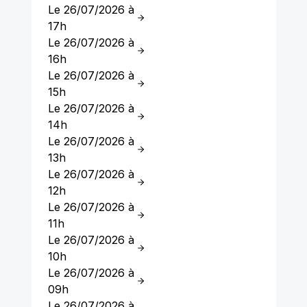
Le 26/07/2026 à
17h
Le 26/07/2026 à
16h
Le 26/07/2026 à
15h
Le 26/07/2026 à
14h
Le 26/07/2026 à
13h
Le 26/07/2026 à
12h
Le 26/07/2026 à
11h
Le 26/07/2026 à
10h
Le 26/07/2026 à
09h
Le 26/07/2026 à