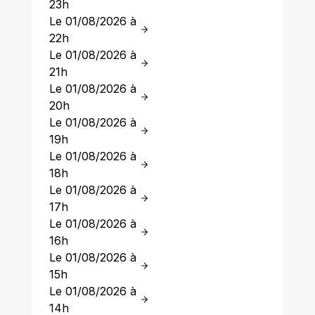
23h
Le 01/08/2026 à
22h
Le 01/08/2026 à
21h
Le 01/08/2026 à
20h
Le 01/08/2026 à
19h
Le 01/08/2026 à
18h
Le 01/08/2026 à
17h
Le 01/08/2026 à
16h
Le 01/08/2026 à
15h
Le 01/08/2026 à
14h