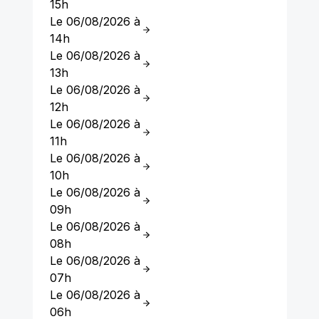
15h
Le 06/08/2026 à
14h
Le 06/08/2026 à
13h
Le 06/08/2026 à
12h
Le 06/08/2026 à
11h
Le 06/08/2026 à
10h
Le 06/08/2026 à
09h
Le 06/08/2026 à
08h
Le 06/08/2026 à
07h
Le 06/08/2026 à
06h