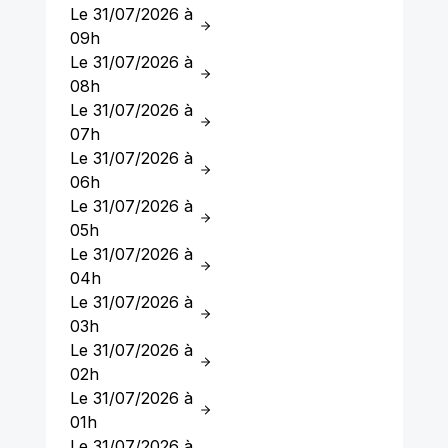
Le 31/07/2026 à
09h
Le 31/07/2026 à
08h
Le 31/07/2026 à
07h
Le 31/07/2026 à
06h
Le 31/07/2026 à
05h
Le 31/07/2026 à
04h
Le 31/07/2026 à
03h
Le 31/07/2026 à
02h
Le 31/07/2026 à
01h
Le 31/07/2026 à