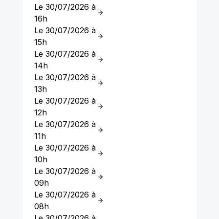
Le 30/07/2026 à
16h
Le 30/07/2026 à
15h
Le 30/07/2026 à
14h
Le 30/07/2026 à
13h
Le 30/07/2026 à
12h
Le 30/07/2026 à
11h
Le 30/07/2026 à
10h
Le 30/07/2026 à
09h
Le 30/07/2026 à
08h
Le 30/07/2026 à