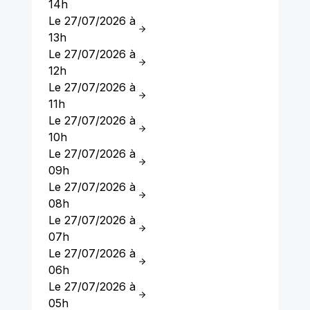
14h
Le 27/07/2026 à
13h
Le 27/07/2026 à
12h
Le 27/07/2026 à
11h
Le 27/07/2026 à
10h
Le 27/07/2026 à
09h
Le 27/07/2026 à
08h
Le 27/07/2026 à
07h
Le 27/07/2026 à
06h
Le 27/07/2026 à
05h