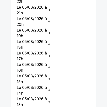
22h
Le 05/08/2026 à
21h
Le 05/08/2026 à
20h
Le 05/08/2026 à
19h
Le 05/08/2026 à
18h
Le 05/08/2026 à
17h
Le 05/08/2026 à
16h
Le 05/08/2026 à
15h
Le 05/08/2026 à
14h
Le 05/08/2026 à
13h