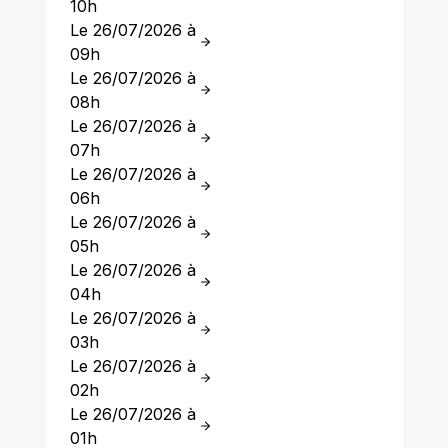
10h
Le 26/07/2026 à
09h
Le 26/07/2026 à
08h
Le 26/07/2026 à
07h
Le 26/07/2026 à
06h
Le 26/07/2026 à
05h
Le 26/07/2026 à
04h
Le 26/07/2026 à
03h
Le 26/07/2026 à
02h
Le 26/07/2026 à
01h