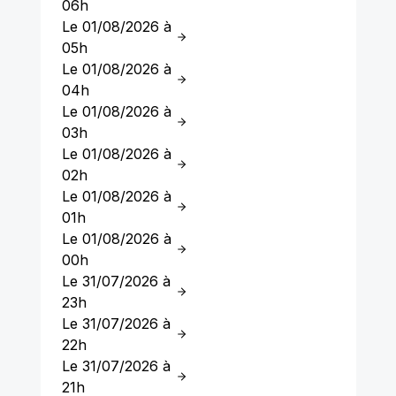
06h
Le 01/08/2026 à
05h
Le 01/08/2026 à
04h
Le 01/08/2026 à
03h
Le 01/08/2026 à
02h
Le 01/08/2026 à
01h
Le 01/08/2026 à
00h
Le 31/07/2026 à
23h
Le 31/07/2026 à
22h
Le 31/07/2026 à
21h