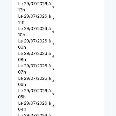
Le 29/07/2026 à
12h
Le 29/07/2026 à
11h
Le 29/07/2026 à
10h
Le 29/07/2026 à
09h
Le 29/07/2026 à
08h
Le 29/07/2026 à
07h
Le 29/07/2026 à
06h
Le 29/07/2026 à
05h
Le 29/07/2026 à
04h
Le 29/07/2026 à