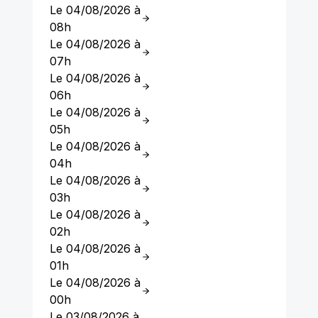
Le 04/08/2026 à
08h
Le 04/08/2026 à
07h
Le 04/08/2026 à
06h
Le 04/08/2026 à
05h
Le 04/08/2026 à
04h
Le 04/08/2026 à
03h
Le 04/08/2026 à
02h
Le 04/08/2026 à
01h
Le 04/08/2026 à
00h
Le 03/08/2026 à