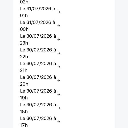
02h
Le 31/07/2026 à
01h
Le 31/07/2026 à
00h
Le 30/07/2026 à
23h
Le 30/07/2026 à
22h
Le 30/07/2026 à
21h
Le 30/07/2026 à
20h
Le 30/07/2026 à
19h
Le 30/07/2026 à
18h
Le 30/07/2026 à
17h