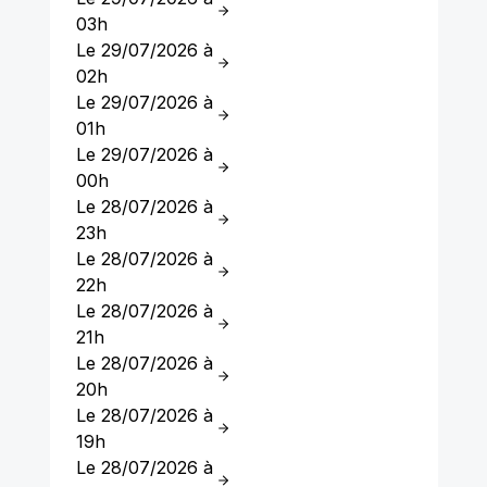
03h
Le 29/07/2026 à
02h
Le 29/07/2026 à
01h
Le 29/07/2026 à
00h
Le 28/07/2026 à
23h
Le 28/07/2026 à
22h
Le 28/07/2026 à
21h
Le 28/07/2026 à
20h
Le 28/07/2026 à
19h
Le 28/07/2026 à