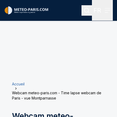
FR
Rechercher
Menu
Menu des
Accueil
Webcam meteo-paris.com - Time lapse webcam de
Paris - vue Montparnasse
Webcam meteo-