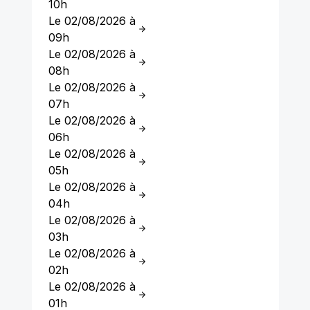
10h
Le 02/08/2026 à
09h
Le 02/08/2026 à
08h
Le 02/08/2026 à
07h
Le 02/08/2026 à
06h
Le 02/08/2026 à
05h
Le 02/08/2026 à
04h
Le 02/08/2026 à
03h
Le 02/08/2026 à
02h
Le 02/08/2026 à
01h