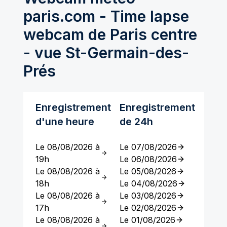
paris.com - Time lapse
webcam de Paris centre
- vue St-Germain-des-
Prés
Enregistrement
Enregistrement
d'une heure
de 24h
Le 08/08/2026 à
Le 07/08/2026
19h
Le 06/08/2026
Le 08/08/2026 à
Le 05/08/2026
18h
Le 04/08/2026
Le 08/08/2026 à
Le 03/08/2026
17h
Le 02/08/2026
Le 08/08/2026 à
Le 01/08/2026