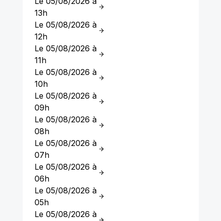
Le 05/08/2026 à
13h
Le 05/08/2026 à
12h
Le 05/08/2026 à
11h
Le 05/08/2026 à
10h
Le 05/08/2026 à
09h
Le 05/08/2026 à
08h
Le 05/08/2026 à
07h
Le 05/08/2026 à
06h
Le 05/08/2026 à
05h
Le 05/08/2026 à