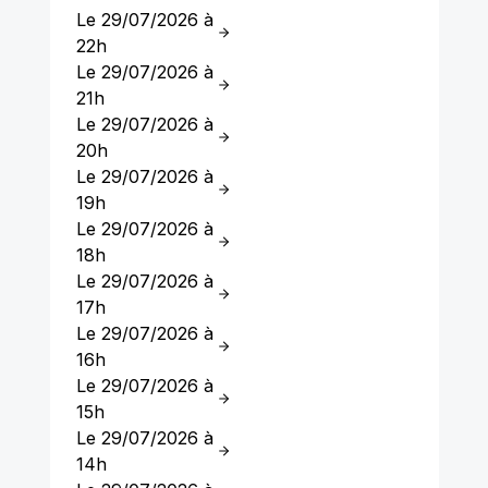
Le 29/07/2026 à
22h
Le 29/07/2026 à
21h
Le 29/07/2026 à
20h
Le 29/07/2026 à
19h
Le 29/07/2026 à
18h
Le 29/07/2026 à
17h
Le 29/07/2026 à
16h
Le 29/07/2026 à
15h
Le 29/07/2026 à
14h