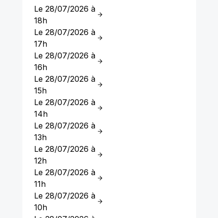
Le 28/07/2026 à
18h
Le 28/07/2026 à
17h
Le 28/07/2026 à
16h
Le 28/07/2026 à
15h
Le 28/07/2026 à
14h
Le 28/07/2026 à
13h
Le 28/07/2026 à
12h
Le 28/07/2026 à
11h
Le 28/07/2026 à
10h