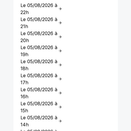
Le 05/08/2026 à
22h
Le 05/08/2026 à
21h
Le 05/08/2026 à
20h
Le 05/08/2026 à
19h
Le 05/08/2026 à
18h
Le 05/08/2026 à
17h
Le 05/08/2026 à
16h
Le 05/08/2026 à
15h
Le 05/08/2026 à
14h