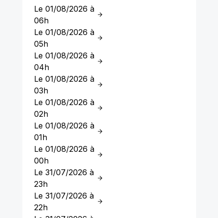
Le 01/08/2026 à
06h
Le 01/08/2026 à
05h
Le 01/08/2026 à
04h
Le 01/08/2026 à
03h
Le 01/08/2026 à
02h
Le 01/08/2026 à
01h
Le 01/08/2026 à
00h
Le 31/07/2026 à
23h
Le 31/07/2026 à
22h