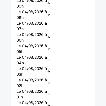
Le 04/08/2026 à
09h
Le 04/08/2026 à
08h
Le 04/08/2026 à
07h
Le 04/08/2026 à
06h
Le 04/08/2026 à
05h
Le 04/08/2026 à
04h
Le 04/08/2026 à
03h
Le 04/08/2026 à
02h
Le 04/08/2026 à
01h
Le 04/08/2026 à