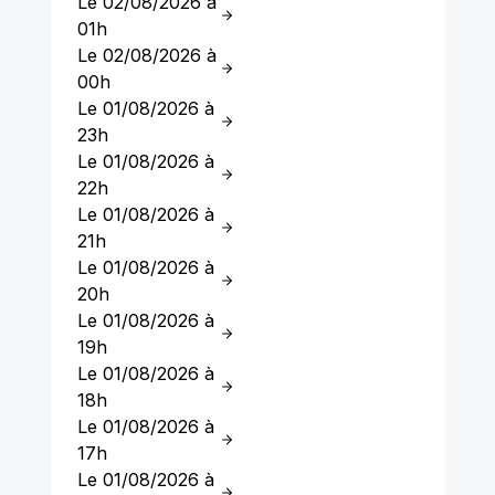
Le 02/08/2026 à
01h
Le 02/08/2026 à
00h
Le 01/08/2026 à
23h
Le 01/08/2026 à
22h
Le 01/08/2026 à
21h
Le 01/08/2026 à
20h
Le 01/08/2026 à
19h
Le 01/08/2026 à
18h
Le 01/08/2026 à
17h
Le 01/08/2026 à