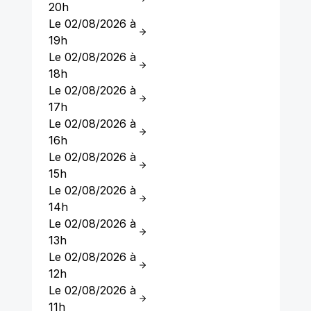
20h
Le 02/08/2026 à
19h
Le 02/08/2026 à
18h
Le 02/08/2026 à
17h
Le 02/08/2026 à
16h
Le 02/08/2026 à
15h
Le 02/08/2026 à
14h
Le 02/08/2026 à
13h
Le 02/08/2026 à
12h
Le 02/08/2026 à
11h