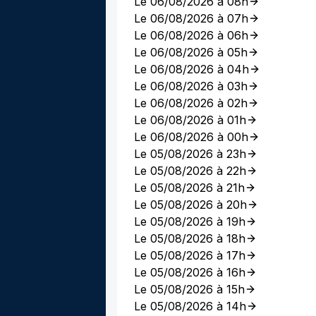
Le 06/08/2026 à 08h
Le 06/08/2026 à 07h
Le 06/08/2026 à 06h
Le 06/08/2026 à 05h
Le 06/08/2026 à 04h
Le 06/08/2026 à 03h
Le 06/08/2026 à 02h
Le 06/08/2026 à 01h
Le 06/08/2026 à 00h
Le 05/08/2026 à 23h
Le 05/08/2026 à 22h
Le 05/08/2026 à 21h
Le 05/08/2026 à 20h
Le 05/08/2026 à 19h
Le 05/08/2026 à 18h
Le 05/08/2026 à 17h
Le 05/08/2026 à 16h
Le 05/08/2026 à 15h
Le 05/08/2026 à 14h