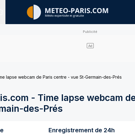
Sites expertisés
e lapse webcam de Paris centre - vue St-Germain-des-Prés
s.com - Time lapse webcam de
rmain-des-Prés
re
Enregistrement de 24h