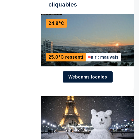
cliquables
24.8°C
25.0°C ressenti
air : mauvais
Webcams locales