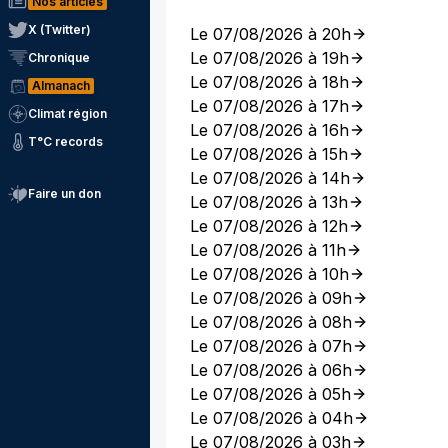
Nos articles
X (Twitter)
Le 07/08/2026 à 20h
Le 07/08/2026 à 19h
Chronique
Le 07/08/2026 à 18h
Almanach
Le 07/08/2026 à 17h
Climat région
Le 07/08/2026 à 16h
T°C records
Le 07/08/2026 à 15h
Le 07/08/2026 à 14h
Faire un don
Le 07/08/2026 à 13h
Le 07/08/2026 à 12h
Le 07/08/2026 à 11h
Le 07/08/2026 à 10h
Le 07/08/2026 à 09h
Le 07/08/2026 à 08h
Le 07/08/2026 à 07h
Le 07/08/2026 à 06h
Le 07/08/2026 à 05h
Le 07/08/2026 à 04h
Le 07/08/2026 à 03h