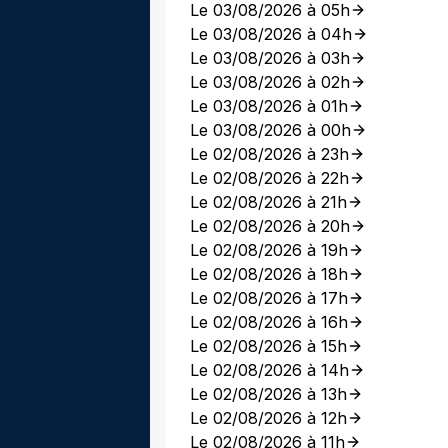
Le 03/08/2026 à 05h
Le 03/08/2026 à 04h
Le 03/08/2026 à 03h
Le 03/08/2026 à 02h
Le 03/08/2026 à 01h
Le 03/08/2026 à 00h
Le 02/08/2026 à 23h
Le 02/08/2026 à 22h
Le 02/08/2026 à 21h
Le 02/08/2026 à 20h
Le 02/08/2026 à 19h
Le 02/08/2026 à 18h
Le 02/08/2026 à 17h
Le 02/08/2026 à 16h
Le 02/08/2026 à 15h
Le 02/08/2026 à 14h
Le 02/08/2026 à 13h
Le 02/08/2026 à 12h
Le 02/08/2026 à 11h