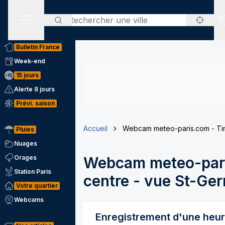
Rechercher
Menu secondaire
Bulletin France
Week-end
15 jours
Alerte 8 jours
Prévi. saison
Accueil
Webcam meteo-paris.com - Tim
Pluies
Nuages
Orages
Webcam meteo-pari
Station Paris
centre - vue St-Ge
Votre quartier
Webcams
Enregistrement d'une heu