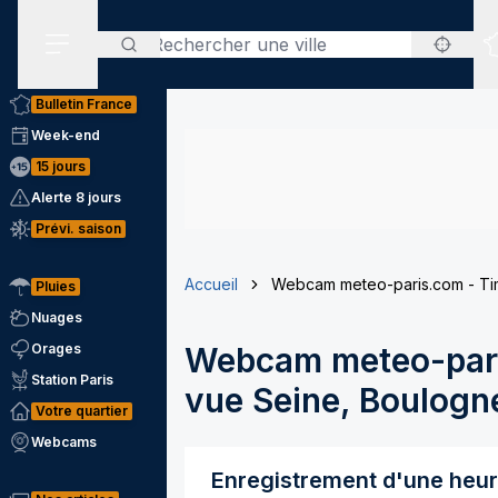
Rechercher
Menu secondaire
Bulletin France
Week-end
15 jours
Alerte 8 jours
Prévi. saison
Accueil
Webcam meteo-paris.com - Tim
Pluies
Nuages
Orages
Webcam meteo-pari
Station Paris
vue Seine, Boulogne
Votre quartier
Webcams
Enregistrement d'une heu