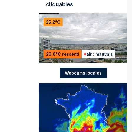
cliquables
25.2°C
26.6°C ressenti
air : mauvais
Webcams locales