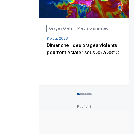
Orage / Grêle
Prévisions météo
8 Août 2026
Dimanche : des orages violents
pourront éclater sous 35 à 38°C !
0
1
2
3
4
5